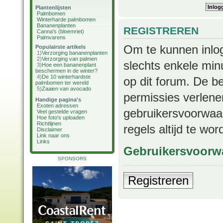
Plantenlijsten
Palmbomen
Winterharde palmbomen
Bananenplanten
REGISTREREN
Canna's (bloemriet)
Palmvarens
Om te kunnen inlog
Populairste artikels
1)
Verzorging bananenplanten
2)
Verzorging van palmen
slechts enkele min
3)
Hoe een bananenplant
beschermen in de winter?
4)
De 10 winterhardste
op dit forum. De b
palmbomen ter wereld
5)
Zaaien van avocado
permissies verlene
Handige pagina's
Exoten adressen
gebruikersvoorwaar
Veel gestelde vragen
Hoe foto's uploaden
Richtlijnen
regels altijd te wo
Disclaimer
Link naar ons
Links
Gebruikersvoorw
SPONSORS
Registreren