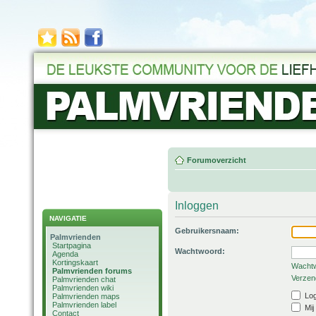
Forumoverzicht
Inloggen
NAVIGATIE
Gebruikersnaam:
Palmvrienden
Startpagina
Wachtwoord:
Agenda
Kortingskaart
Wachtw
Palmvrienden forums
Verzend
Palmvrienden chat
Palmvrienden wiki
Log
Palmvrienden maps
Palmvrienden label
Mij
Contact