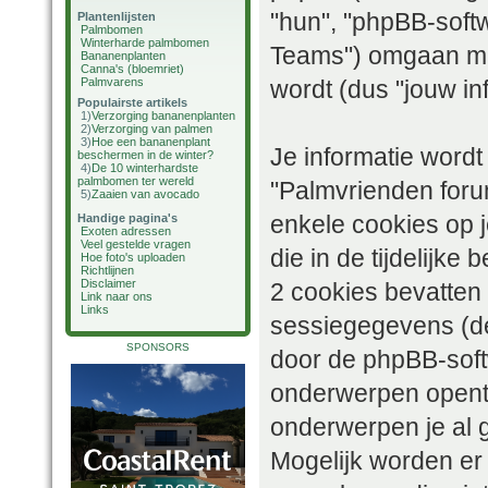
"hun", "phpBB-sof
Plantenlijsten
Palmbomen
Winterharde palmbomen
Teams") omgaan met
Bananenplanten
Canna's (bloemriet)
Palmvarens
wordt (dus "jouw inf
Populairste artikels
1)
Verzorging bananenplanten
2)
Verzorging van palmen
3)
Hoe een bananenplant
Je informatie word
beschermen in de winter?
4)
De 10 winterhardste
palmbomen ter wereld
"Palmvrienden foru
5)
Zaaien van avocado
enkele cookies op j
Handige pagina's
Exoten adressen
Veel gestelde vragen
die in de tijdelijk
Hoe foto's uploaden
Richtlijnen
Disclaimer
2 cookies bevatten
Link naar ons
Links
sessiegegevens (de
SPONSORS
door de phpBB-soft
onderwerpen opent 
onderwerpen je al 
Mogelijk worden er