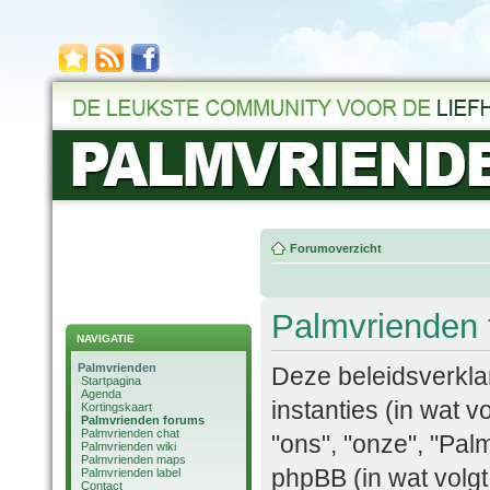
Forumoverzicht
Palmvrienden 
NAVIGATIE
Palmvrienden
Deze beleidsverklar
Startpagina
Agenda
instanties (in wat v
Kortingskaart
Palmvrienden forums
Palmvrienden chat
"ons", "onze", "Pal
Palmvrienden wiki
Palmvrienden maps
phpBB (in wat volgt
Palmvrienden label
Contact