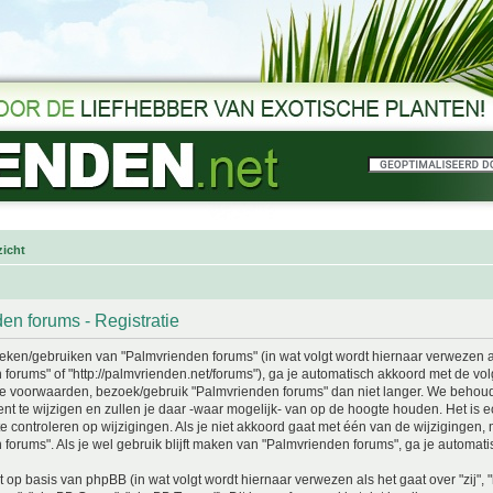
icht
en forums - Registratie
ken/gebruiken van "Palmvrienden forums" (in wat volgt wordt hiernaar verwezen als 
forums" of "http://palmvrienden.net/forums"), ga je automatisch akkoord met de vo
e voorwaarden, bezoek/gebruik "Palmvrienden forums" dan niet langer. We behou
t te wijzigen en zullen je daar -waar mogelijk- van op de hoogte houden. Het is e
 controleren op wijzigingen. Als je niet akkoord gaat met één van de wijzigingen,
forums". Als je wel gebruik blijft maken van "Palmvrienden forums", ga je automat
t op basis van phpBB (in wat volgt wordt hiernaar verwezen als het gaat over "zij", 