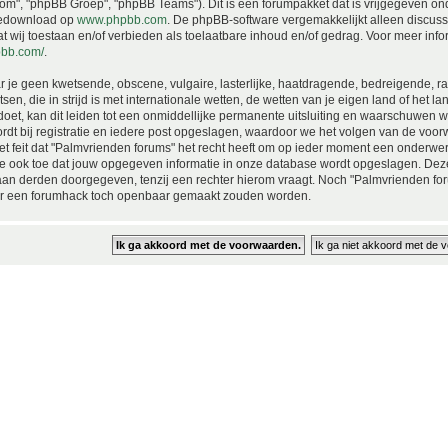
m", "phpBB Groep", "phpBB Teams"). Dit is een forumpakket dat is vrijgegeven ond
edownload op
www.phpbb.com
. De phpBB-software vergemakkelijkt alleen discussi
t wij toestaan en/of verbieden als toelaatbare inhoud en/of gedrag. Voor meer info
pbb.com/
.
r je geen kwetsende, obscene, vulgaire, lasterlijke, haatdragende, bedreigende, r
tsen, die in strijd is met internationale wetten, de wetten van je eigen land of het
h doet, kan dit leiden tot een onmiddellijke permanente uitsluiting en waarschuwen we
ordt bij registratie en iedere post opgeslagen, waardoor we het volgen van de vo
t feit dat "Palmvrienden forums" het recht heeft om op ieder moment een onderwerp 
 je ook toe dat jouw opgegeven informatie in onze database wordt opgeslagen. Deze
an derden doorgegeven, tenzij een rechter hierom vraagt. Noch "Palmvrienden foru
r een forumhack toch openbaar gemaakt zouden worden.