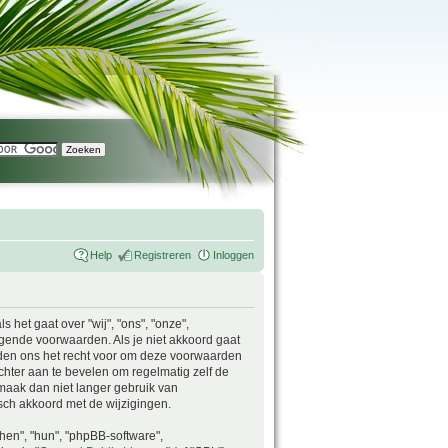
Help
Registreren
Inloggen
het gaat over "wij", "ons", "onze",
lgende voorwaarden. Als je niet akkoord gaat
den ons het recht voor om deze voorwaarden
chter aan te bevelen om regelmatig zelf de
 maak dan niet langer gebruik van
isch akkoord met de wijzigingen.
"hen", "hun", "phpBB-software",