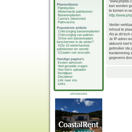
"www.phpbb.co
Plantenlijsten
kan worden g
Palmbomen
te komen in wa
Winterharde palmbomen
Bananenplanten
http://www.ph
Canna's (bloemriet)
Palmvarens
Verder verklaa
Populairste artikels
inhoud te plaa
1)
Verzorging bananenplanten
Als je dit toc
2)
Verzorging van palmen
3)
Hoe een bananenplant
Je IP-adres w
beschermen in de winter?
akkoord met he
4)
De 10 winterhardste
gebruiker sta
palmbomen ter wereld
5)
Zaaien van avocado
toestemming a
gegevens doo
Handige pagina's
Exoten adressen
Veel gestelde vragen
Hoe foto's uploaden
Richtlijnen
Disclaimer
Link naar ons
Links
SPONSORS