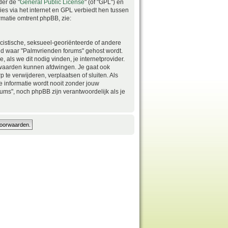
er de "
General Public License
" (of "GPL") en
es via het internet en GPL verbiedt hen tussen
rmatie omtrent phpBB, zie:
acistische, seksueel-georiënteerde of andere
 land waar "Palmvrienden forums" gehost wordt.
, als we dit nodig vinden, je internetprovider.
orwaarden kunnen afdwingen. Je gaat ook
te verwijderen, verplaatsen of sluiten. Als
 informatie wordt nooit zonder jouw
ms", noch phpBB zijn verantwoordelijk als je