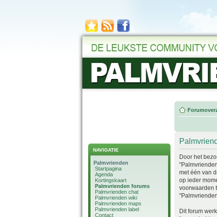
Forumoverz
Palmvriend
NAVIGATIE
Door het bezoe
Palmvrienden
"Palmvrienden 
Startpagina
met één van d
Agenda
op ieder momen
Kortingskaart
Palmvrienden forums
voorwaarden te
Palmvrienden chat
"Palmvrienden 
Palmvrienden wiki
Palmvrienden maps
Palmvrienden label
Dit forum werk
Contact