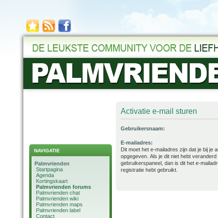
Activatie e-mail sturen
Gebruikersnaam:
E-mailadres:
Dit moet het e-mailadres zijn dat je bij je
NAVIGATIE
opgegeven. Als je dit niet hebt veranderd 
gebruikerspaneel, dan is dit het e-mailadre
Palmvrienden
Startpagina
registratie hebt gebruikt.
Agenda
Kortingskaart
Palmvrienden forums
Palmvrienden chat
Palmvrienden wiki
Palmvrienden maps
Palmvrienden label
Contact