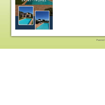
Pwered