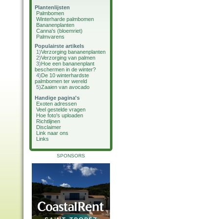
Plantenlijsten
Palmbomen
Winterharde palmbomen
Bananenplanten
Canna's (bloemriet)
Palmvarens
Populairste artikels
1)
Verzorging bananenplanten
2)
Verzorging van palmen
3)
Hoe een bananenplant
beschermen in de winter?
4)
De 10 winterhardste
palmbomen ter wereld
5)
Zaaien van avocado
Handige pagina's
Exoten adressen
Veel gestelde vragen
Hoe foto's uploaden
Richtlijnen
Disclaimer
Link naar ons
Links
SPONSORS