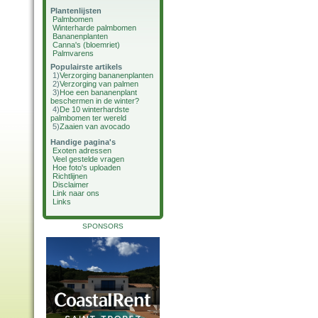
Plantenlijsten
Palmbomen
Winterharde palmbomen
Bananenplanten
Canna's (bloemriet)
Palmvarens
Populairste artikels
1)
Verzorging bananenplanten
2)
Verzorging van palmen
3)
Hoe een bananenplant
beschermen in de winter?
4)
De 10 winterhardste
palmbomen ter wereld
5)
Zaaien van avocado
Handige pagina's
Exoten adressen
Veel gestelde vragen
Hoe foto's uploaden
Richtlijnen
Disclaimer
Link naar ons
Links
SPONSORS