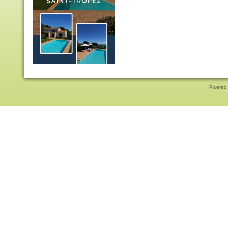
Pwered