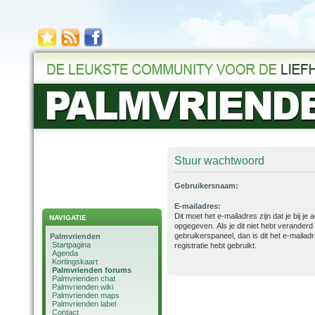
Stuur wachtwoord
Gebruikersnaam:
E-mailadres:
Dit moet het e-mailadres zijn dat je bij je
NAVIGATIE
opgegeven. Als je dit niet hebt veranderd 
gebruikerspaneel, dan is dit het e-mailadre
Palmvrienden
Startpagina
registratie hebt gebruikt.
Agenda
Kortingskaart
Palmvrienden forums
Palmvrienden chat
Palmvrienden wiki
Palmvrienden maps
Palmvrienden label
Contact