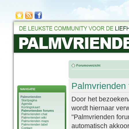
Forumoverzicht
Palmvrienden 
NAVIGATIE
Palmvrienden
Door het bezoeken/
Startpagina
Agenda
wordt hiernaar verw
Kortingskaart
Palmvrienden forums
Palmvrienden chat
"Palmvrienden forum
Palmvrienden wiki
Palmvrienden maps
automatisch akkoor
Palmvrienden label
Contact