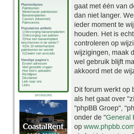
gaat met één van d
Plantenlijsten
Palmbomen
Winterharde palmbomen
dan niet langer. W
Bananenplanten
Canna's (bloemriet)
Palmvarens
ieder moment te wij
Populairste artikels
1)
Verzorging bananenplanten
houden. Het is ech
2)
Verzorging van palmen
3)
Hoe een bananenplant
controleren op wijz
beschermen in de winter?
4)
De 10 winterhardste
palmbomen ter wereld
wijzigingen, maak d
5)
Zaaien van avocado
wel gebruik blijft 
Handige pagina's
Exoten adressen
Veel gestelde vragen
akkoord met de wij
Hoe foto's uploaden
Richtlijnen
Disclaimer
Link naar ons
Links
Dit forum werkt op
SPONSORS
als het gaat over "
"phpBB Groep", "ph
onder de "
General 
op
www.phpbb.co