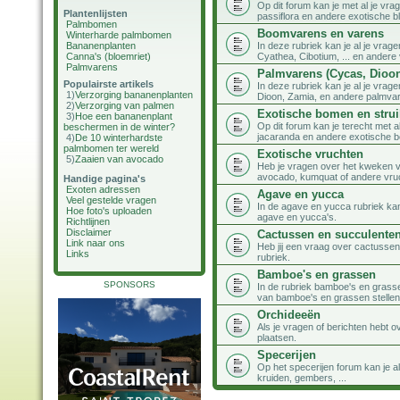
Op dit forum kan je met al je vra
Plantenlijsten
passiflora en andere exotische b
Palmbomen
Boomvarens en varens
Winterharde palmbomen
Bananenplanten
In deze rubriek kan je al je vra
Canna's (bloemriet)
Cyathea, Cibotium, ... en andere
Palmvarens
Palmvarens (Cycas, Dioon,
Populairste artikels
In deze rubriek kan je al je vra
1)
Verzorging bananenplanten
Dioon, Zamia, en andere palmva
2)
Verzorging van palmen
Exotische bomen en stru
3)
Hoe een bananenplant
Op dit forum kan je terecht met al
beschermen in de winter?
jacaranda en andere exotische b
4)
De 10 winterhardste
palmbomen ter wereld
Exotische vruchten
5)
Zaaien van avocado
Heb je vragen over het kweken va
avocado, kumquat of andere vruch
Handige pagina's
Exoten adressen
Agave en yucca
Veel gestelde vragen
In de agave en yucca rubriek kan
Hoe foto's uploaden
agave en yucca's.
Richtlijnen
Disclaimer
Cactussen en succulente
Link naar ons
Heb jij een vraag over cactussen
Links
rubriek.
Bamboe's en grassen
SPONSORS
In de rubriek bamboe's en grasse
van bamboe's en grassen stellen
Orchideeën
Als je vragen of berichten hebt 
plaatsen.
Specerijen
Op het specerijen forum kan je al
kruiden, gembers, ...