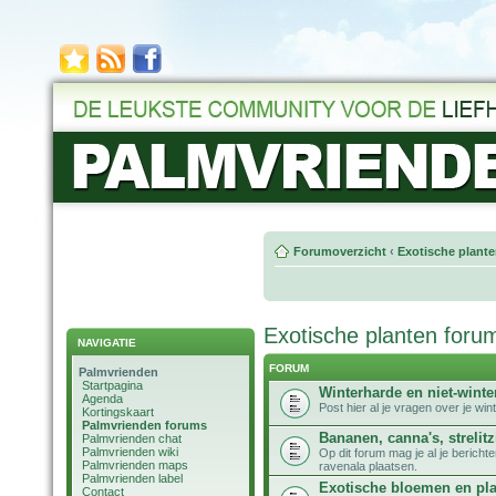
Forumoverzicht
‹
Exotische plant
Exotische planten foru
NAVIGATIE
FORUM
Palmvrienden
Startpagina
Winterharde en niet-win
Agenda
Post hier al je vragen over je w
Kortingskaart
Palmvrienden forums
Bananen, canna's, strelitz
Palmvrienden chat
Palmvrienden wiki
Op dit forum mag je al je bericht
Palmvrienden maps
ravenala plaatsen.
Palmvrienden label
Exotische bloemen en pl
Contact