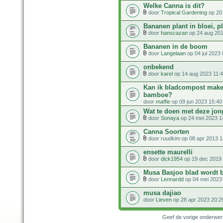
Welke Canna is dit?
door
Tropical Gardening
op 20 
Bananen plant in bloei, pl
door
hanscazan
op 24 aug 201
Bananen in de boom
door
Langelaan
op 04 jul 2023 
onbekend
door
karel
op 14 aug 2023 11:
Kan ik bladcompost make
bamboe?
door
maffie
op 09 jun 2023 15:40
Wat te doen met deze jon
door
Sonaya
op 24 mei 2023 1
Canna Soorten
door ruudkim op 08 apr 2013 1
ensette maurelli
door
dick1954
op 19 dec 2019 
Musa Basjoo blad wordt 
door
Lennardd
op 04 mei 2023
musa dajiao
door
Lieven
op 28 apr 2023 20:2
Geef de vorige onderwe