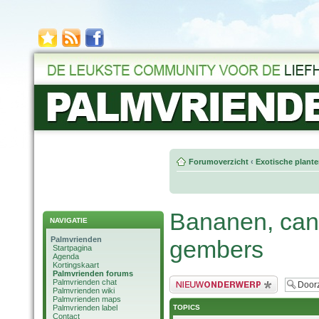
Forumoverzicht
‹
Exotische plant
Bananen, canna
NAVIGATIE
Palmvrienden
gembers
Startpagina
Agenda
Kortingskaart
Palmvrienden forums
Plaats een nieuw bericht
Palmvrienden chat
Palmvrienden wiki
Palmvrienden maps
TOPICS
Palmvrienden label
Contact