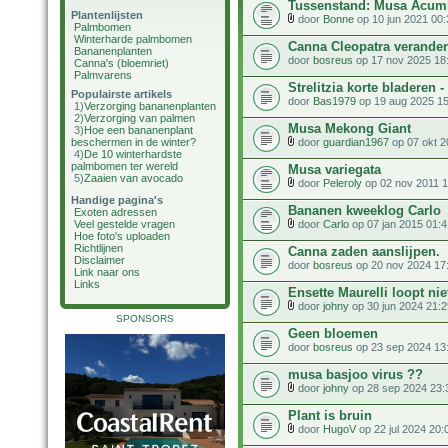
Tussenstand: Musa Acumi
Plantenlijsten
door
Bonne
op 10 jun 2021 00:
Palmbomen
Winterharde palmbomen
Canna Cleopatra verander
Bananenplanten
door
bosreus
op 17 nov 2025 18
Canna's (bloemriet)
Palmvarens
Strelitzia korte bladeren -
Populairste artikels
door
Bas1979
op 19 aug 2025 15
1)
Verzorging bananenplanten
2)
Verzorging van palmen
Musa Mekong Giant
3)
Hoe een bananenplant
door
guardian1967
op 07 okt 2
beschermen in de winter?
4)
De 10 winterhardste
palmbomen ter wereld
Musa variegata
5)
Zaaien van avocado
door
Peleroly
op 02 nov 2011 1
Handige pagina's
Bananen kweeklog Carlo
Exoten adressen
door
Carlo
op 07 jan 2015 01:4
Veel gestelde vragen
Hoe foto's uploaden
Richtlijnen
Canna zaden aanslijpen.
Disclaimer
door
bosreus
op 20 nov 2024 17
Link naar ons
Links
Ensette Maurelli loopt nie
door
johny
op 30 jun 2024 21:2
SPONSORS
Geen bloemen
door
bosreus
op 23 sep 2024 13
musa basjoo virus ??
door
johny
op 28 sep 2024 23:
Plant is bruin
door
HugoV
op 22 jul 2024 20: