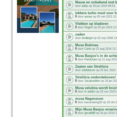
Nieuw en onbekend met
door
addy
op 30 jun 2024 08:51
lekkere turbo mest voor
door
annao
op 05 mei 2021 12
Vlekken op bladeren
door
HugoV
op 25 jun 2024 12
zaden
door
drolliegirl
op 02 sep 2008 13
Musa Rubinea
door
Carlo
op 22 aug 2016 12:
Musa Basjoo's in de achte
door
Patriickjoo
op 11 aug 2021
Zaaien van Strelitzia
door
a3debever
op 29 dec 2022 
Strelitzia ondersteboven!
door
Jacqkodden
op 18 jan 20
Musa velutina wordt brui
door
G-addict
op 20 nov 2023 
musa Nagensium
door bananaking29 op 18 okt 2
Mijn Musa Basjoo ervarin
door
gerald88
op 26 jun 2019 1