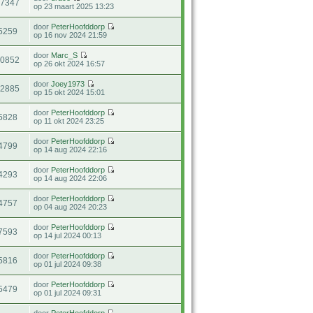
57347
op 23 maart 2025 13:23
door
PeterHoofddorp
5259
op 16 nov 2024 21:59
door
Marc_S
10852
op 26 okt 2024 16:57
door
Joey1973
12885
op 15 okt 2024 15:01
door
PeterHoofddorp
5828
op 11 okt 2024 23:25
door
PeterHoofddorp
4799
op 14 aug 2024 22:16
door
PeterHoofddorp
4293
op 14 aug 2024 22:06
door
PeterHoofddorp
4757
op 04 aug 2024 20:23
door
PeterHoofddorp
7593
op 14 jul 2024 00:13
door
PeterHoofddorp
5816
op 01 jul 2024 09:38
door
PeterHoofddorp
5479
op 01 jul 2024 09:31
door
PeterHoofddorp