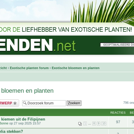
icht
‹
Exotische planten forum
‹
Exotische bloemen en planten
 bloemen en planten
bericht
796 on
REACTIES
B
kiemen uit de Filipijnen
97
Bonne
op 27 sep 2025 15:57
...
1
8
9
10
lia stekken?