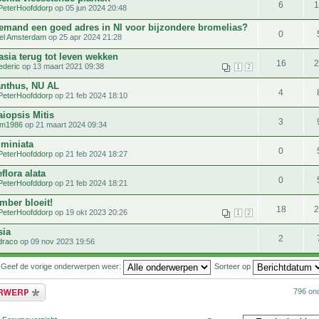
6
PeterHoofddorp
op 05 jun 2024 20:48
iemand een goed adres in Nl voor bijzondere bromelias?
0
el Amsterdam
op 25 apr 2024 21:28
asia terug tot leven wekken
16
ederic
op 13 maart 2021 09:38
1
2
nthus, NU AL
4
PeterHoofddorp
op 21 feb 2024 18:10
iopsis Mitis
3
m1986
op 21 maart 2024 09:34
 miniata
0
PeterHoofddorp
op 21 feb 2024 18:27
flora alata
0
PeterHoofddorp
op 21 feb 2024 18:21
mber bloeit!
18
PeterHoofddorp
op 19 okt 2023 20:26
1
2
sia
2
draco
op 09 nov 2023 19:56
Geef de vorige onderwerpen weer:
Sorteer op
bericht
796 on