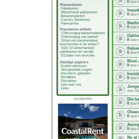
door
Plantenlijsten
Palmbomen
Impat
Winterharde palmbomen
door
Bananenplanten
Canna's (bloemriet)
Bauhi
Palmvarens
door
Populairste artikels
1)
Verzorging bananenplanten
Dahlia
2)
Verzorging van palmen
door
3)
Hoe een bananenplant
beschermen in de winter?
Katoe
4)
De 10 winterhardste
palmbomen ter wereld
door
5)
Zaaien van avocado
Bloei 
Handige pagina's
door
Exoten adressen
Veel gestelde vragen
kruis
Hoe foto's uploaden
Richtlijnen
door
Disclaimer
Link naar ons
Jonge
Links
door
Ge
Die h
SPONSORS
door
Olean
door
Amorp
door
Nu al