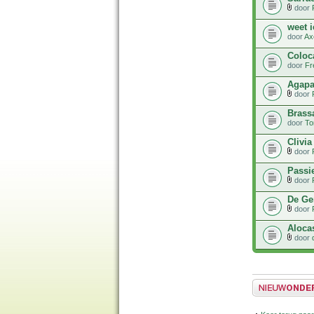
door
weet 
door
Ax
Coloc
door
Fr
Agapa
door
Brassa
door
To
Clivia
door
Passie
door
De Ge
door
Aloca
door
Plaats een nieuw 