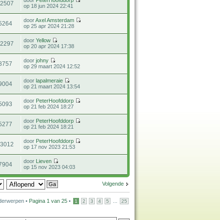
12507
op 18 jun 2024 22:41
door
Axel Amsterdam
5264
op 25 apr 2024 21:28
door
Yellow
22297
op 20 apr 2024 17:38
door
johny
8757
op 29 maart 2024 12:52
door
lapalmeraie
9004
op 21 maart 2024 13:54
door
PeterHoofddorp
5093
op 21 feb 2024 18:27
door
PeterHoofddorp
5277
op 21 feb 2024 18:21
door
PeterHoofddorp
23012
op 17 nov 2023 21:53
door
Lieven
7904
op 15 nov 2023 04:03
Volgende
derwerpen •
Pagina
1
van
25
•
...
1
2
3
4
5
25