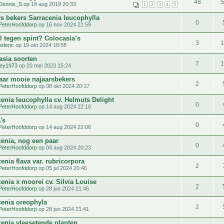
48
Dennis_S
op 18 aug 2019 20:33
1
2
3
4
5
rs bekers Sarracenia leucophylla
0
PeterHoofddorp
op 16 nov 2024 21:59
l tegen spint? Colocasia’s
3
ederic
op 19 okt 2024 18:58
asia soorten
7
ey1973
op 20 mei 2023 15:24
aar mooie najaarsbekers
2
PeterHoofddorp
op 08 okt 2024 20:17
enia leucophylla cv. Helmuts Delight
0
PeterHoofddorp
op 14 aug 2024 22:16
's
0
PeterHoofddorp
op 14 aug 2024 22:06
cenia, nog een paar
0
PeterHoofddorp
op 04 aug 2024 20:23
enia flava var. rubricorpora
2
PeterHoofddorp
op 05 jul 2024 20:46
enia x moorei cv. Silvia Louise
2
PeterHoofddorp
op 28 jun 2024 21:46
cenia oreophyla
2
PeterHoofddorp
op 28 jun 2024 21:41
cenia vleesetende planten