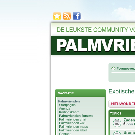
Forumoverz
Exotische
NAVIGATIE
Palmvrienden
Plaats een nieuw 
Startpagina
Agenda
Kortingskaart
TOPICS
Palmvrienden forums
Palmvrienden chat
Zaden 
Palmvrienden wiki
door
Palmvrienden maps
Palmvrienden label
Brome
Contact