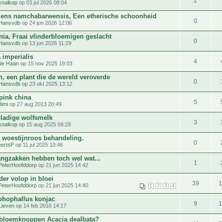
2
knalkop
op 03 jul 2026 08:04
iens namchabarwensis, Een etherische schoonheid
0
Hansvdb
op 24 jun 2026 12:06
nia, Fraai vlinderbloemigen geslacht
0
Hansvdb
op 13 jun 2026 11:29
 imperialis
4
de Haan
op 15 nov 2025 19:03
n, een plant die de wereld veroverde
0
Hansvdb
op 23 okt 2025 13:12
pink china
5
dimi
op 27 aug 2013 20:49
bladige wolfsmelk
3
knalkop
op 15 aug 2025 09:28
 woestijnroos behandeling.
0
ertsP
op 11 jul 2025 10:46
angzakken hebben toch wel wat...
1
PeterHoofddorp
op 21 jun 2025 14:42
der volop in bloei
39
PeterHoofddorp
op 21 jun 2025 14:40
1
2
3
4
hophallus konjac
9
Lieven
op 14 feb 2018 14:17
 bloemknoppen Acacia dealbata?