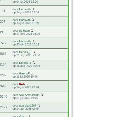
236
op 04 jul 2026 13:00
door
Hansvdb
191
op 24 jun 2026 12:06
door
Hansvdb
207
op 13 jun 2026 11:29
door
de Haan
4345
op 27 nov 2025 13:09
door
Hansvdb
1577
op 23 okt 2025 13:12
door
Dennis_S
5866
op 21 sep 2025 21:38
door
Dennis_S
3134
op 16 aug 2025 09:58
door
GeertsP
2292
op 11 jul 2025 10:46
door
Rob
2660
op 24 jun 2025 23:44
door
Axel Amsterdam
15949
op 01 jul 2025 19:16
door
guardian1967
12122
op 24 apr 2025 09:54
door
draco