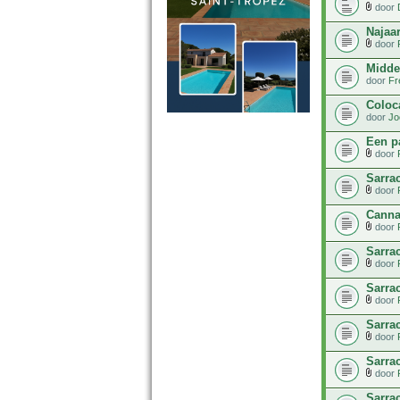
door
Najaa
door
Midde
door
Fr
Coloc
door
Jo
Een p
door
Sarrac
door
Canna
door
Sarra
door
Sarrac
door
Sarrac
door
Sarra
door
Sarra