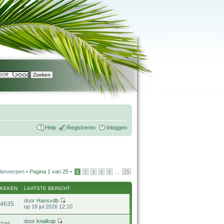
Help
Registreren
Inloggen
derwerpen •
Pagina
1
van
25
•
...
1
2
3
4
5
25
EKEKEN
LAATSTE BERICHT
door
Hansvdb
34635
op 18 jul 2026 12:10
door
knalkop