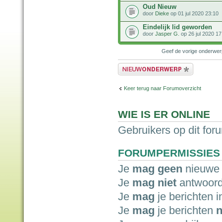
Oud Nieuw
door
Dieke
op 01 jul 2020 23:10
Eindelijk lid geworden
door
Jasper G.
op 26 jul 2020 17
Geef de vorige onderwe
Plaats een nieuw bericht
Keer terug naar Forumoverzicht
WIE IS ER ONLINE
Gebruikers op dit for
FORUMPERMISSIES
Je
mag geen
nieuwe 
Je
mag niet
antwoord
Je
mag
je berichten i
Je
mag
je berichten
n