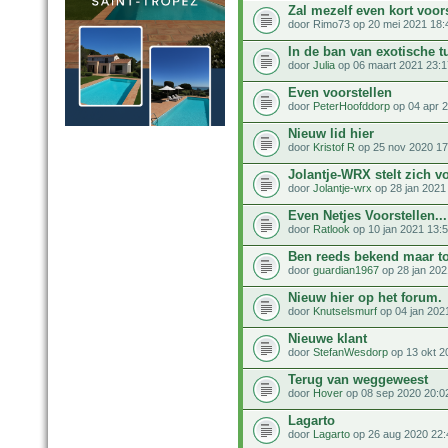
Zal mezelf even kort voor
door Rimo73 op 20 mei 2021 18:
In de ban van exotische t
door
Julia
op 06 maart 2021 23:1
Even voorstellen
door
PeterHoofddorp
op 04 apr 
Nieuw lid hier
door
Kristof R
op 25 nov 2020 17
Jolantje-WRX stelt zich v
door
Jolantje-wrx
op 28 jan 2021
Even Netjes Voorstellen...
door
Ratlook
op 10 jan 2021 13:
Ben reeds bekend maar to
door
guardian1967
op 28 jan 202
Nieuw hier op het forum.
door
Knutselsmurf
op 04 jan 202
Nieuwe klant
door
StefanWesdorp
op 13 okt 2
Terug van weggeweest
door
Hover
op 08 sep 2020 20:0
Lagarto
door
Lagarto
op 26 aug 2020 22: