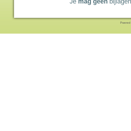
Je
mag geen
bijlagen
Pwered