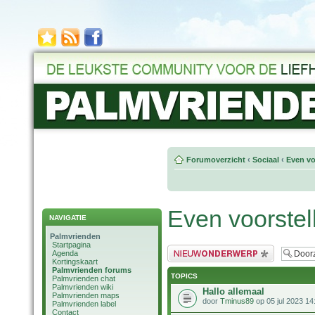
Forumoverzicht
‹
Sociaal
‹
Even vo
Even voorstel
NAVIGATIE
Palmvrienden
Startpagina
Plaats een nieuw bericht
Agenda
Kortingskaart
Palmvrienden forums
TOPICS
Palmvrienden chat
Palmvrienden wiki
Hallo allemaal
Palmvrienden maps
door
Tminus89
op 05 jul 2023 14
Palmvrienden label
Contact