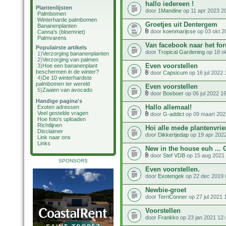
hallo iedereen !
Plantenlijsten
door
1Mandine
op 11 apr 2023 2
Palmbomen
Winterharde palmbomen
Groetjes uit Dentergem
Bananenplanten
door
koenmarijsse
op 03 okt 2
Canna's (bloemriet)
Palmvarens
Van facebook naar het fo
Populairste artikels
door
Tropical Gardening
op 18 ok
1)
Verzorging bananenplanten
2)
Verzorging van palmen
Even voorstellen
3)
Hoe een bananenplant
beschermen in de winter?
door
Capsicum
op 16 jul 2022 
4)
De 10 winterhardste
palmbomen ter wereld
Even voorstellen
5)
Zaaien van avocado
door
Bosboer
op 06 jul 2022 1
Handige pagina's
Hallo allemaal!
Exoten adressen
Veel gestelde vragen
door
G-addict
op 09 maart 202
Hoe foto's uploaden
Richtlijnen
Hoi alle mede plantenvri
Disclaimer
door
Dikkertjedap
op 19 apr 202
Link naar ons
Links
New in the house euh ...
door
Stef VDB
op 15 aug 2021 
SPONSORS
Even voorstellen.
door
Exotengek
op 22 dec 2019 
Newbie-groet
door
TerriConner
op 27 jul 2021 
Voorstellen
door
Frankko
op 23 jan 2021 12: