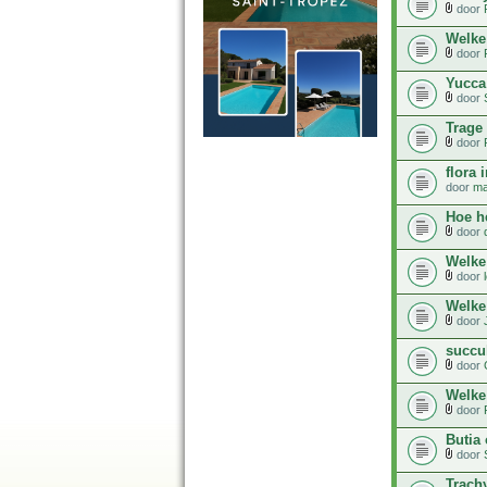
door
Welke
door
Yucca
door
Trage 
door
flora 
door
ma
Hoe h
door
Welke
door
Welke
door
succul
door
Welke 
door
Butia 
door
Trach