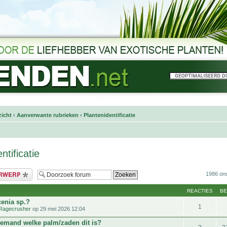
icht
‹
Aanverwante rubrieken
‹
Plantenidentificatie
ntificatie
bericht
1986 on
REACTIES
B
cenia sp.?
1
Ragecrusher
op 29 mei 2026 12:04
iemand welke palm/zaden dit is?