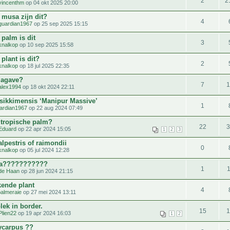
2
2
vincenthm
op 04 okt 2025 20:00
 musa zijn dit?
4
guardian1967
op 25 sep 2025 15:15
palm is dit
3
knalkop
op 10 sep 2025 15:58
plant is dit?
2
knalkop
op 18 jul 2025 22:35
 agave?
7
alex1994
op 18 okt 2024 22:11
sikkimensis ‘Manipur Massive’
1
ardian1967
op 22 aug 2024 07:49
 tropische palm?
22
Eduard
op 22 apr 2024 15:05
1
2
3
lpestris of raimondii
0
knalkop
op 05 jul 2024 12:28
ia???????????
1
de Haan
op 28 jun 2024 21:15
ende plant
4
palmeraie
op 27 mei 2024 13:11
lek in border.
15
Plien22
op 19 apr 2024 16:03
1
2
ycarpus ??