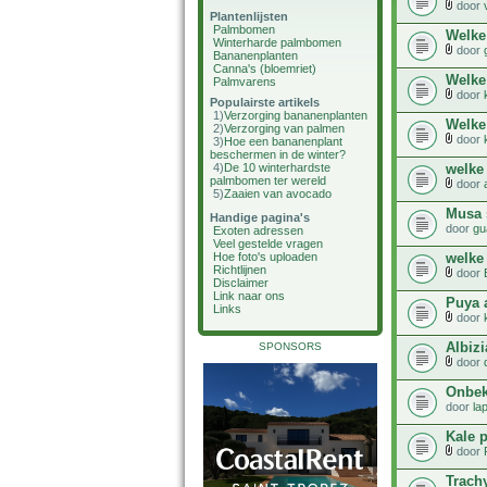
door
Plantenlijsten
Palmbomen
Welke
Winterharde palmbomen
door
Bananenplanten
Canna's (bloemriet)
Welke 
Palmvarens
door
Populairste artikels
1)
Verzorging bananenplanten
Welke 
2)
Verzorging van palmen
door
3)
Hoe een bananenplant
beschermen in de winter?
welke
4)
De 10 winterhardste
palmbomen ter wereld
door
5)
Zaaien van avocado
Musa 
Handige pagina's
door
gu
Exoten adressen
Veel gestelde vragen
welke
Hoe foto's uploaden
Richtlijnen
door
Disclaimer
Link naar ons
Puya a
Links
door
Albiz
SPONSORS
door
Onbek
door
la
Kale p
door
Trach