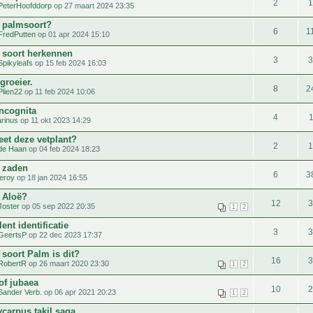
2
PeterHoofddorp
op 27 maart 2024 23:35
 palmsoort?
6
1
FredPutten
op 01 apr 2024 15:10
 soort herkennen
3
Spikyleafs
op 15 feb 2024 16:03
groeier.
8
2
Plien22
op 11 feb 2024 10:06
incognita
4
rinus
op 11 okt 2023 14:29
eet deze vetplant?
2
de Haan
op 04 feb 2024 18:23
 zaden
6
3
leroy
op 18 jan 2024 16:55
 Aloë?
12
Joster
op 05 sep 2022 20:35
1
2
ent identificatie
3
GeertsP
op 22 dec 2023 17:37
soort Palm is dit?
16
RobertR
op 26 maart 2020 23:30
1
2
of jubaea
10
Sander Verb.
op 06 apr 2021 20:23
1
2
ycarpus takil saga