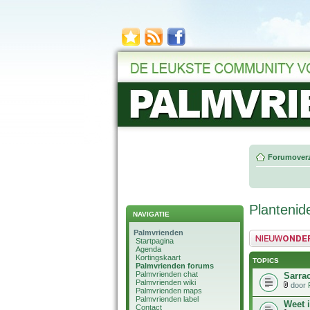
Forumoverz
Plantenide
NAVIGATIE
Palmvrienden
Plaats een nieuw 
Startpagina
Agenda
Kortingskaart
TOPICS
Palmvrienden forums
Palmvrienden chat
Sarra
Palmvrienden wiki
door
Palmvrienden maps
Palmvrienden label
Weet 
Contact