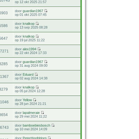
10743
op 12 okt 2025 21:57
door
guardian1967
6903
op 01 okt 2025 07:45
door
knalkop
5586
op 13 sep 2025 08:28
door
knalkop
5647
op 19 jul 2025 11:22
door
alex1994
17271
op 22 okt 2024 17:33
door
guardian1967
8285
op 31 aug 2024 09:00
door
Eduard
31367
op 02 aug 2024 14:38
door
knalkop
8279
op 05 jul 2024 12:28
door
Yellow
11046
op 28 jun 2024 21:21
door
lapalmeraie
8654
op 29 mei 2024 11:22
door
bamboebiesbosch
16743
op 10 mei 2024 14:09
door
PeterHoofddorp