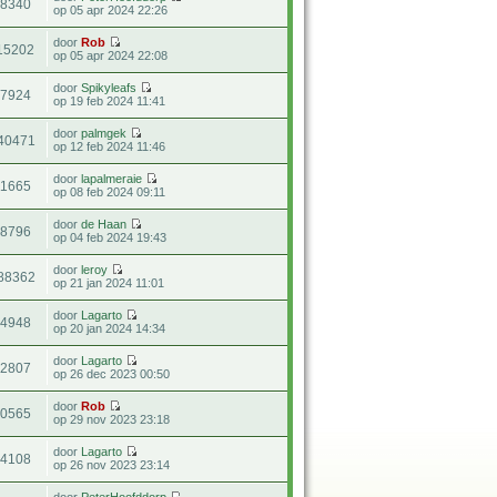
18340
op 05 apr 2024 22:26
door
Rob
15202
op 05 apr 2024 22:08
door
Spikyleafs
37924
op 19 feb 2024 11:41
door
palmgek
40471
op 12 feb 2024 11:46
door
lapalmeraie
11665
op 08 feb 2024 09:11
door
de Haan
18796
op 04 feb 2024 19:43
door
leroy
88362
op 21 jan 2024 11:01
door
Lagarto
34948
op 20 jan 2024 14:34
door
Lagarto
32807
op 26 dec 2023 00:50
door
Rob
30565
op 29 nov 2023 23:18
door
Lagarto
24108
op 26 nov 2023 23:14
door
PeterHoofddorp