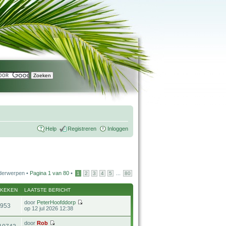
Help
Registreren
Inloggen
derwerpen •
Pagina
1
van
80
•
...
1
2
3
4
5
80
EKEKEN
LAATSTE BERICHT
door
PeterHoofddorp
953
op 12 jul 2026 12:38
door
Rob