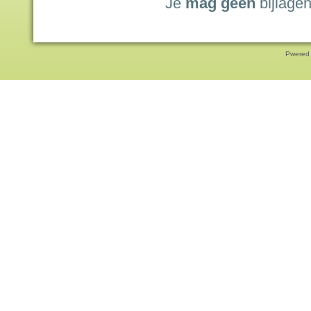
Je
mag geen
bijlagen
Pwered