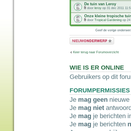
De tuin van Leroy
door
leroy
op 31 dec 2011 11:5
Onze kleine tropische tui
door
Tropical Gardening
op 24 
Geef de vorige onderwe
Plaats een nieuw bericht
Keer terug naar Forumoverzicht
WIE IS ER ONLINE
Gebruikers op dit for
FORUMPERMISSIES
Je
mag geen
nieuwe 
Je
mag niet
antwoord
Je
mag
je berichten i
Je
mag
je berichten
n