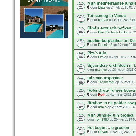
Mijn mediterraanse jungl
door
Mate
op 24 feb 2015 01:0
Tuinaanleg in Venda
door
batdah
op 10 jun 2019 16
Dimi's exotisch hof'ken !! 
door
Dimi Exotisch Hofke
op 31
Septemberplaatjes uit Den
door
Dennis_S
op 17 sep 2018
Pita's tuin
door
Pita
op 06 apr 2017 22:34
Bijzondere orchideen in 
door
marinus
op 20 maart 2025 
tuin van troposfeer
door
Troposfeer
op 27 mei 201
Robs Grote Tuinverbouwin
door
Rob
op 01 maart 2017 23
Rimboe in de polder tvwg
door
draco
op 22 nov 2024 16
Mijn Jungle-Tuin project
door
Tom1986
op 25 mei 2019 0
Het begint...te groeien
door
Lieven
op 02 aug 2014 11