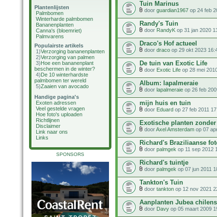
Tuin Marinus
Plantenlijsten
door
guardian1967
op 24 feb 2
Palmbomen
Winterharde palmbomen
Randy's Tuin
Bananenplanten
door
RandyK
op 31 jan 2020 1
Canna's (bloemriet)
Palmvarens
Draco's Hof actueel
Populairste artikels
door
draco
op 29 okt 2023 16:
1)
Verzorging bananenplanten
2)
Verzorging van palmen
De tuin van Exotic Life
3)
Hoe een bananenplant
beschermen in de winter?
door
Exotic Life
op 28 mei 2010
4)
De 10 winterhardste
palmbomen ter wereld
Album: lapalmeraie
5)
Zaaien van avocado
door
lapalmeraie
op 26 feb 200
Handige pagina's
mijn huis en tuin
Exoten adressen
Veel gestelde vragen
door
Eduard
op 27 feb 2011 17
Hoe foto's uploaden
Richtlijnen
Exotische planten zonder
Disclaimer
door
Axel Amsterdam
op 07 ap
Link naar ons
Links
Richard's Braziliaanse fo
door
palmgek
op 11 sep 2012 
SPONSORS
Richard's tuintje
door
palmgek
op 07 jun 2011 1
Tankton's Tuin
door
tankton
op 12 nov 2021 2
Aanplanten Jubea chilens
door
Davy
op 05 maart 2009 1