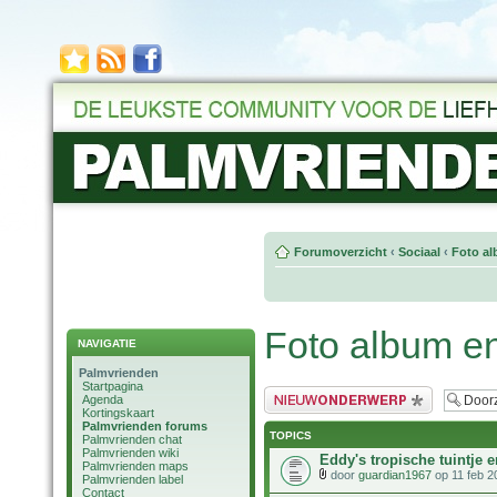
Forumoverzicht
‹
Sociaal
‹
Foto al
Foto album e
NAVIGATIE
Palmvrienden
Startpagina
Plaats een nieuw bericht
Agenda
Kortingskaart
Palmvrienden forums
TOPICS
Palmvrienden chat
Palmvrienden wiki
Eddy's tropische tuintje e
Palmvrienden maps
door
guardian1967
op 11 feb 2
Palmvrienden label
Contact