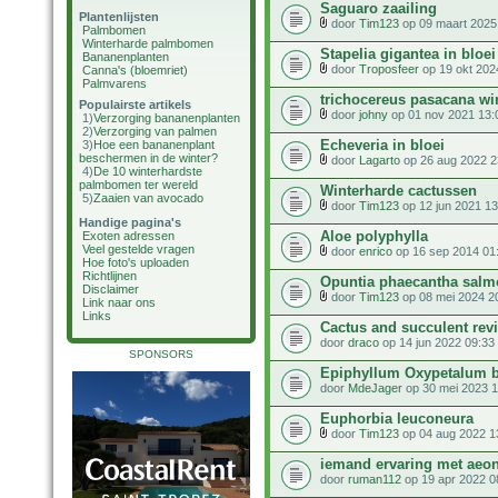
Saguaro zaailing
Plantenlijsten
door
Tim123
op 09 maart 2025
Palmbomen
Winterharde palmbomen
Stapelia gigantea in bloei
Bananenplanten
door
Troposfeer
op 19 okt 202
Canna's (bloemriet)
Palmvarens
trichocereus pasacana wi
Populairste artikels
door
johny
op 01 nov 2021 13:
1)
Verzorging bananenplanten
2)
Verzorging van palmen
Echeveria in bloei
3)
Hoe een bananenplant
beschermen in de winter?
door
Lagarto
op 26 aug 2022 2
4)
De 10 winterhardste
palmbomen ter wereld
Winterharde cactussen
5)
Zaaien van avocado
door
Tim123
op 12 jun 2021 13
Handige pagina's
Aloe polyphylla
Exoten adressen
Veel gestelde vragen
door
enrico
op 16 sep 2014 01
Hoe foto's uploaden
Richtlijnen
Opuntia phaecantha salm
Disclaimer
door
Tim123
op 08 mei 2024 2
Link naar ons
Links
Cactus and succulent rev
door
draco
op 14 jun 2022 09:33
SPONSORS
Epiphyllum Oxypetalum 
door
MdeJager
op 30 mei 2023 1
Euphorbia leuconeura
door
Tim123
op 04 aug 2022 1
iemand ervaring met aeo
door
ruman112
op 19 apr 2022 0