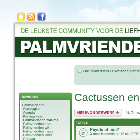
Forumoverzicht
‹
Exotische plant
Cactussen en
NAVIGATIE
Palmvrienden
Startpagina
Plaats een nieuw bericht
Agenda
Kortingskaart
Palmvrienden forums
TOPICS
Palmvrienden chat
Palmvrienden wiki
Peyote of niet?
Palmvrienden maps
door
Hansvdb
op 12 okt 2025 
Palmvrienden label
Contact