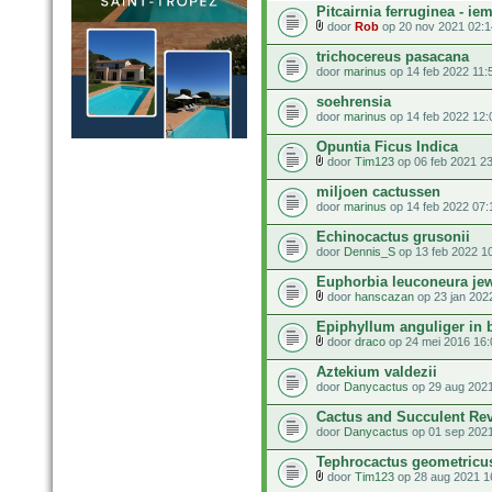
Pitcairnia ferruginea - i
door
Rob
op 20 nov 2021 02:1
trichocereus pasacana
door
marinus
op 14 feb 2022 11:
soehrensia
door
marinus
op 14 feb 2022 12:
Opuntia Ficus Indica
door
Tim123
op 06 feb 2021 2
miljoen cactussen
door
marinus
op 14 feb 2022 07:
Echinocactus grusonii
door
Dennis_S
op 13 feb 2022 1
Euphorbia leuconeura je
door
hanscazan
op 23 jan 202
Epiphyllum anguliger in b
door
draco
op 24 mei 2016 16:
Aztekium valdezii
door
Danycactus
op 29 aug 2021
Cactus and Succulent Re
door
Danycactus
op 01 sep 2021
Tephrocactus geometricu
door
Tim123
op 28 aug 2021 1