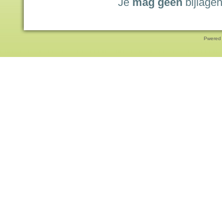
Je
mag geen
bijlagen
Pwered