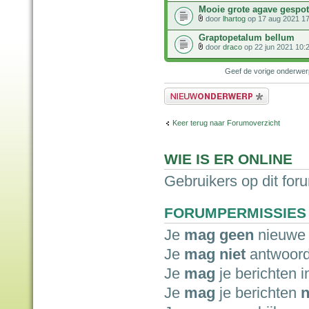
Mooie grote agave gespot
door
lhartog
op 17 aug 2021 17
Graptopetalum bellum
door
draco
op 22 jun 2021 10:
Geef de vorige onderwe
Plaats een nieuw bericht
Keer terug naar Forumoverzicht
WIE IS ER ONLINE
Gebruikers op dit for
FORUMPERMISSIES
Je
mag geen
nieuwe 
Je
mag niet
antwoord
Je
mag
je berichten i
Je
mag
je berichten
n