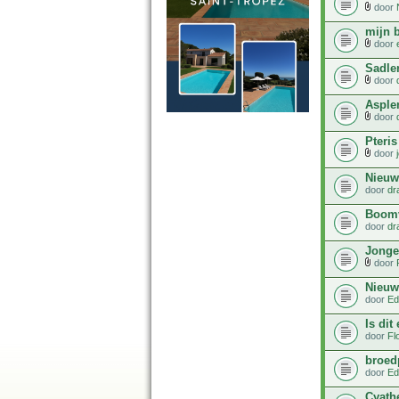
door
mijn 
door
Sadle
door
Asple
door
Pteri
door
Nieuw
door
dr
Boomv
door
dr
Jonge
door
Nieuw
door
Ed
Is dit
door
Fl
broed
door
Ed
Cyath