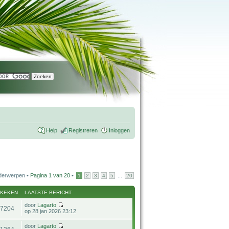
Help
Registreren
Inloggen
derwerpen •
Pagina
1
van
20
•
...
1
2
3
4
5
20
EKEKEN
LAATSTE BERICHT
door
Lagarto
37204
op 28 jan 2026 23:12
door
Lagarto