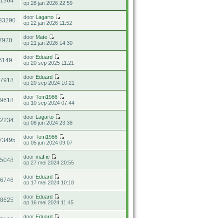
31364
op 28 jan 2026 22:59
door
Lagarto
33290
op 22 jan 2026 11:52
door
Mate
7920
op 21 jan 2026 14:30
door
Eduard
6149
op 20 sep 2025 11:21
door
Eduard
27918
op 20 sep 2024 10:21
door
Tom1986
19618
op 10 sep 2024 07:44
door
Lagarto
42234
op 08 jun 2024 23:38
door
Tom1986
73495
op 05 jun 2024 09:07
door
maffie
15048
op 27 mei 2024 20:55
door
Eduard
36746
op 17 mei 2024 10:18
door
Eduard
18625
op 16 mei 2024 11:45
door
Eduard