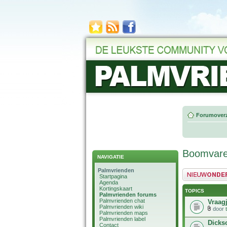
Forumoverz
Boomvare
NAVIGATIE
Palmvrienden
Plaats een nieuw 
Startpagina
Agenda
Kortingskaart
TOPICS
Palmvrienden forums
Palmvrienden chat
Vraag
Palmvrienden wiki
door
Palmvrienden maps
Palmvrienden label
Dickso
Contact