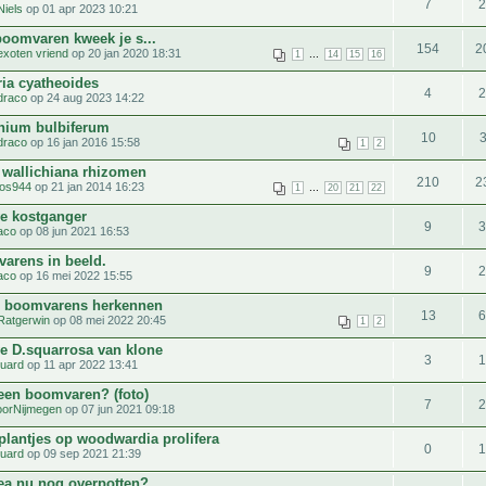
7
Niels
op 01 apr 2023 10:21
boomvaren kweek je s...
154
2
exoten vriend
op 20 jan 2020 18:31
...
1
14
15
16
ria cyatheoides
4
draco
op 24 aug 2023 14:22
nium bulbiferum
10
draco
op 16 jan 2016 15:58
1
2
s wallichiana rhizomen
210
2
jos944
op 21 jan 2014 16:23
...
1
20
21
22
e kostganger
9
aco
op 08 jun 2021 16:53
arens in beeld.
9
aco
op 16 mei 2022 15:55
 boomvarens herkennen
13
Ratgerwin
op 08 mei 2022 20:45
1
2
e D.squarrosa van klone
3
uard
op 11 apr 2022 13:41
 een boomvaren? (foto)
7
oorNijmegen
op 07 jun 2021 09:18
plantjes op woodwardia prolifera
0
uard
op 09 sep 2021 21:39
ea nu nog overpotten?