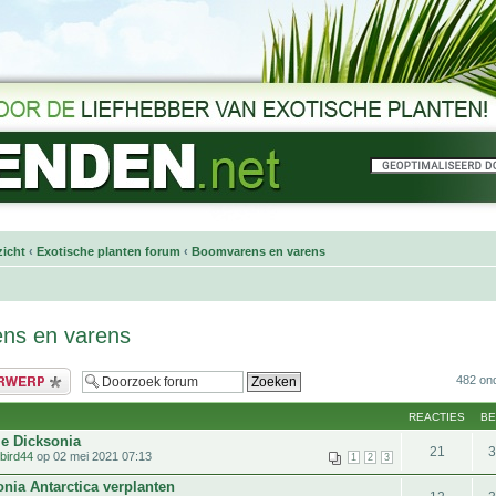
icht
‹
Exotische planten forum
‹
Boomvarens en varens
ns en varens
bericht
482 on
REACTIES
B
je Dicksonia
21
tbird44
op 02 mei 2021 07:13
1
2
3
nia Antarctica verplanten