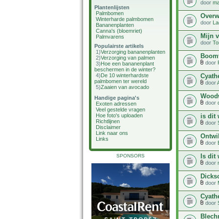
door
ma
Plantenlijsten
Palmbomen
Overw
Winterharde palmbomen
door
La
Bananenplanten
Canna's (bloemriet)
Mijn 
Palmvarens
door
To
Populairste artikels
1)
Verzorging bananenplanten
Boomv
2)
Verzorging van palmen
door
3)
Hoe een bananenplant
beschermen in de winter?
Cyath
4)
De 10 winterhardste
palmbomen ter wereld
door
5)
Zaaien van avocado
Woodw
Handige pagina's
door
Exoten adressen
Veel gestelde vragen
is dit
Hoe foto's uploaden
Richtlijnen
door
Disclaimer
Link naar ons
Ontwi
Links
door
Is dit
SPONSORS
door
Dicks
door
Cyath
door
Blech