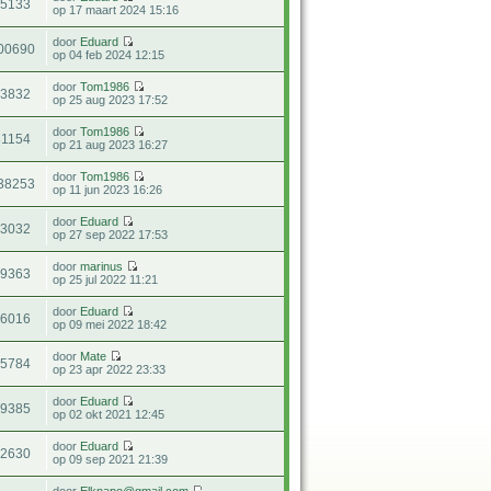
25133
op 17 maart 2024 15:16
door
Eduard
00690
op 04 feb 2024 12:15
door
Tom1986
23832
op 25 aug 2023 17:52
door
Tom1986
31154
op 21 aug 2023 16:27
door
Tom1986
38253
op 11 jun 2023 16:26
door
Eduard
33032
op 27 sep 2022 17:53
door
marinus
29363
op 25 jul 2022 11:21
door
Eduard
66016
op 09 mei 2022 18:42
door
Mate
15784
op 23 apr 2022 23:33
door
Eduard
29385
op 02 okt 2021 12:45
door
Eduard
12630
op 09 sep 2021 21:39
door
Elknapo@gmail.com