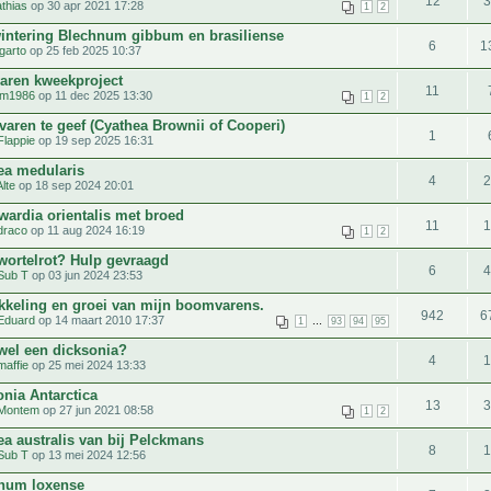
12
thias
op 30 apr 2021 17:28
1
2
intering Blechnum gibbum en brasiliense
6
1
garto
op 25 feb 2025 10:37
varen kweekproject
11
m1986
op 11 dec 2025 13:30
1
2
aren te geef (Cyathea Brownii of Cooperi)
1
Flappie
op 19 sep 2025 16:31
ea medularis
4
Alte
op 18 sep 2024 20:01
ardia orientalis met broed
11
draco
op 11 aug 2024 16:19
1
2
 wortelrot? Hulp gevraagd
6
Sub T
op 03 jun 2024 23:53
kkeling en groei van mijn boomvarens.
942
6
Eduard
op 14 maart 2010 17:37
...
1
93
94
95
 wel een dicksonia?
4
maffie
op 25 mei 2024 13:33
onia Antarctica
13
Montem
op 27 jun 2021 08:58
1
2
ea australis van bij Pelckmans
8
Sub T
op 13 mei 2024 12:56
num loxense