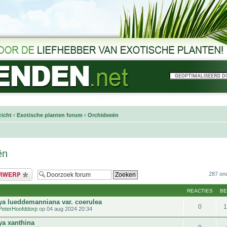
icht
‹
Exotische planten forum
‹
Orchideeën
ën
bericht
287 on
REACTIES
B
eya lueddemanniana var. coerulea
0
PeterHoofddorp
op 04 aug 2024 20:34
ya xanthina