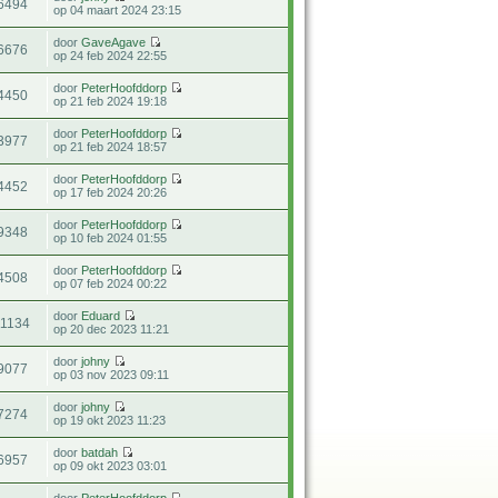
6494
op 04 maart 2024 23:15
door
GaveAgave
6676
op 24 feb 2024 22:55
door
PeterHoofddorp
4450
op 21 feb 2024 19:18
door
PeterHoofddorp
3977
op 21 feb 2024 18:57
door
PeterHoofddorp
4452
op 17 feb 2024 20:26
door
PeterHoofddorp
9348
op 10 feb 2024 01:55
door
PeterHoofddorp
4508
op 07 feb 2024 00:22
door
Eduard
11134
op 20 dec 2023 11:21
door
johny
9077
op 03 nov 2023 09:11
door
johny
7274
op 19 okt 2023 11:23
door
batdah
6957
op 09 okt 2023 03:01
door
PeterHoofddorp