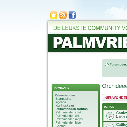
Forumoverz
Orchidee
NAVIGATIE
Palmvrienden
Plaats een nieuw 
Startpagina
Agenda
Kortingskaart
TOPICS
Palmvrienden forums
Palmvrienden chat
Cattl
Palmvrienden wiki
door
Palmvrienden maps
Palmvrienden label
Cattle
Contact