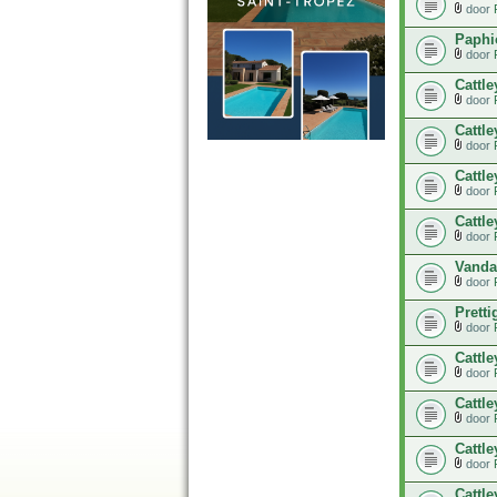
door
Paphi
door
Cattl
door
Cattle
door
Cattle
door
Cattle
door
Vanda
door
Pretti
door
Cattle
door
Cattl
door
Cattl
door
Cattle