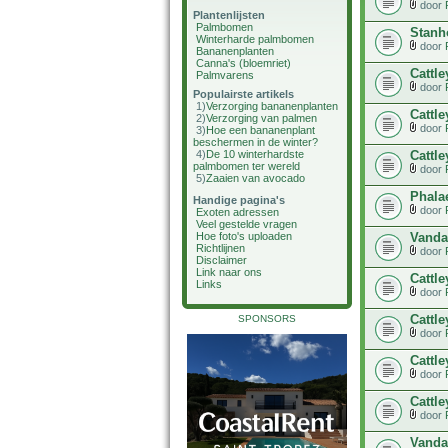
door
Plantenlijsten
Palmbomen
Stanh
Winterharde palmbomen
door
Bananenplanten
Canna's (bloemriet)
Cattl
Palmvarens
door
Populairste artikels
1)
Verzorging bananenplanten
Cattle
2)
Verzorging van palmen
door
3)
Hoe een bananenplant
beschermen in de winter?
Cattl
4)
De 10 winterhardste
palmbomen ter wereld
door
5)
Zaaien van avocado
Phala
Handige pagina's
door
Exoten adressen
Veel gestelde vragen
Vanda
Hoe foto's uploaden
Richtlijnen
door
Disclaimer
Link naar ons
Cattle
Links
door
Cattl
SPONSORS
door
Cattle
door
Cattle
door
Vanda