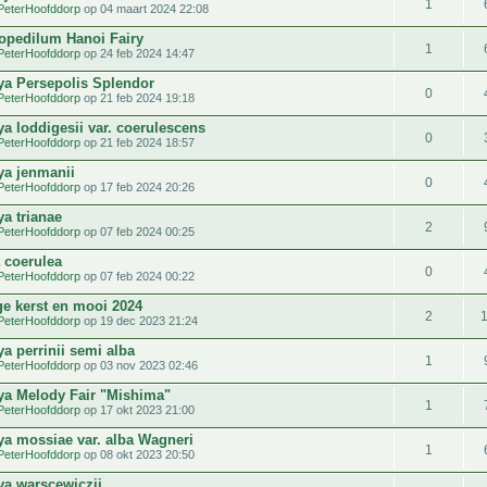
1
PeterHoofddorp
op 04 maart 2024 22:08
opedilum Hanoi Fairy
1
PeterHoofddorp
op 24 feb 2024 14:47
eya Persepolis Splendor
0
PeterHoofddorp
op 21 feb 2024 19:18
ya loddigesii var. coerulescens
0
PeterHoofddorp
op 21 feb 2024 18:57
ya jenmanii
0
PeterHoofddorp
op 17 feb 2024 20:26
ya trianae
2
PeterHoofddorp
op 07 feb 2024 00:25
 coerulea
0
PeterHoofddorp
op 07 feb 2024 00:22
ge kerst en mooi 2024
2
PeterHoofddorp
op 19 dec 2023 21:24
ya perrinii semi alba
1
PeterHoofddorp
op 03 nov 2023 02:46
eya Melody Fair "Mishima"
1
PeterHoofddorp
op 17 okt 2023 21:00
eya mossiae var. alba Wagneri
1
PeterHoofddorp
op 08 okt 2023 20:50
ya warscewiczii