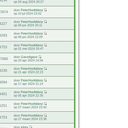
4234
op 04 aug 2024 20:27
door
PeterHoofddorp
17874
op 10 jul 2024 23:02
door
PeterHoofddorp
4227
op 06 jun 2024 20:11
door
PeterHoofddorp
4293
op 06 jun 2024 12:09
door
PeterHoofddorp
4753
op 01 mei 2024 20:47
door
GaveAgave
17080
op 24 apr 2024 14:56
door
PeterHoofddorp
4230
op 21 apr 2024 22:23
door
PeterHoofddorp
4094
op 17 apr 2024 21:14
door
PeterHoofddorp
4401
op 05 apr 2024 22:35
door
PeterHoofddorp
5251
op 27 maart 2024 23:40
door
PeterHoofddorp
4753
op 27 maart 2024 23:38
door
johny