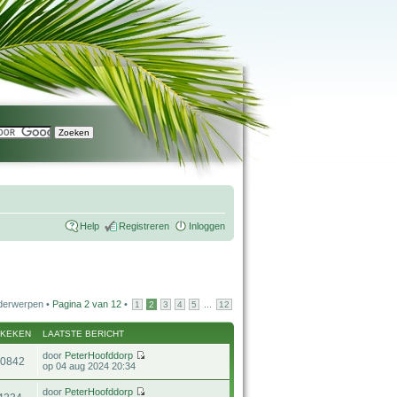
Help
Registreren
Inloggen
derwerpen •
Pagina
2
van
12
•
...
1
2
3
4
5
12
EKEKEN
LAATSTE BERICHT
door
PeterHoofddorp
10842
op 04 aug 2024 20:34
door
PeterHoofddorp