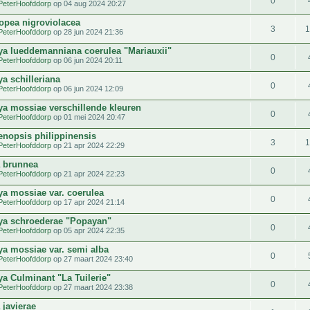
0
PeterHoofddorp
op 04 aug 2024 20:27
opea nigroviolacea
3
PeterHoofddorp
op 28 jun 2024 21:36
eya lueddemanniana coerulea "Mariauxii"
0
PeterHoofddorp
op 06 jun 2024 20:11
ya schilleriana
0
PeterHoofddorp
op 06 jun 2024 12:09
eya mossiae verschillende kleuren
0
PeterHoofddorp
op 01 mei 2024 20:47
enopsis philippinensis
3
PeterHoofddorp
op 21 apr 2024 22:29
 brunnea
0
PeterHoofddorp
op 21 apr 2024 22:23
ya mossiae var. coerulea
0
PeterHoofddorp
op 17 apr 2024 21:14
eya schroederae "Popayan"
0
PeterHoofddorp
op 05 apr 2024 22:35
ya mossiae var. semi alba
0
PeterHoofddorp
op 27 maart 2024 23:40
ya Culminant "La Tuilerie"
0
PeterHoofddorp
op 27 maart 2024 23:38
 javierae