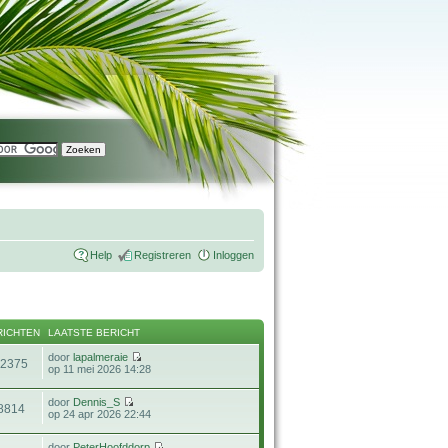
Help
Registreren
Inloggen
RICHTEN
LAATSTE BERICHT
door
lapalmeraie
12375
op 11 mei 2026 14:28
door
Dennis_S
8814
op 24 apr 2026 22:44
door
PeterHoofddorp