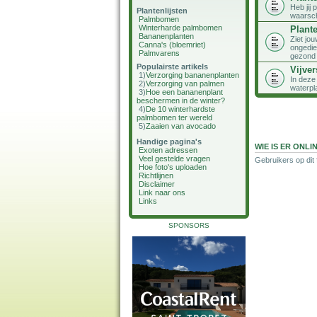
Heb jij 
Plantenlijsten
waarsch
Palmbomen
Winterharde palmbomen
Plant
Bananenplanten
Ziet jo
Canna's (bloemriet)
ongedier
Palmvarens
gezond
Populairste artikels
Vijver
1)
Verzorging bananenplanten
In deze 
2)
Verzorging van palmen
waterpl
3)
Hoe een bananenplant
beschermen in de winter?
4)
De 10 winterhardste
palmbomen ter wereld
5)
Zaaien van avocado
Handige pagina's
WIE IS ER ONLI
Exoten adressen
Veel gestelde vragen
Gebruikers op dit
Hoe foto's uploaden
Richtlijnen
Disclaimer
Link naar ons
Links
SPONSORS