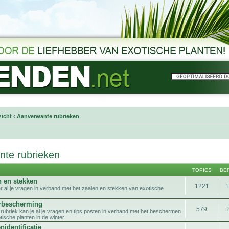
icht
‹
Aanverwante rubrieken
te rubrieken
TOPICS
BE
n en stekken
1221
er al je vragen in verband met het zaaien en stekken van exotische
rbescherming
579
 rubriek kan je al je vragen en tips posten in verband met het beschermen
ische planten in de winter.
nidentificatie