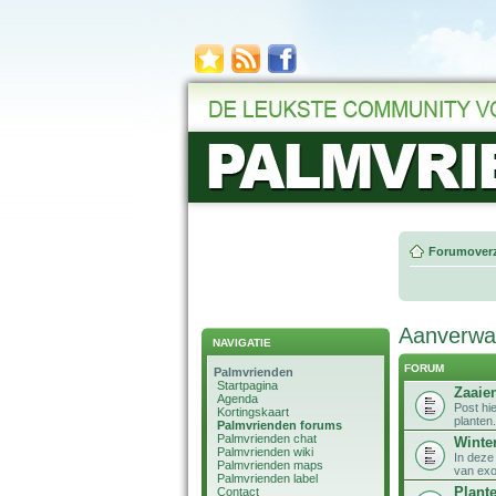
Forumoverz
Aanverwan
NAVIGATIE
FORUM
Palmvrienden
Startpagina
Zaaie
Agenda
Post hi
Kortingskaart
planten.
Palmvrienden forums
Palmvrienden chat
Winte
Palmvrienden wiki
In deze
Palmvrienden maps
van exot
Palmvrienden label
Plante
Contact