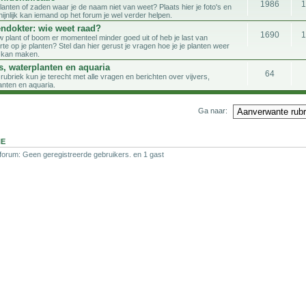
1986
planten of zaden waar je de naam niet van weet? Plaats hier je foto's en
ijnlijk kan iemand op het forum je wel verder helpen.
endokter: wie weet raad?
1690
uw plant of boom er momenteel minder goed uit of heb je last van
te op je planten? Stel dan hier gerust je vragen hoe je je planten weer
 kan maken.
s, waterplanten en aquaria
64
rubriek kun je terecht met alle vragen en berichten over vijvers,
anten en aquaria.
Ga naar:
NE
 forum: Geen geregistreerde gebruikers. en 1 gast