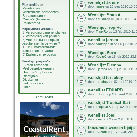
wenslijst Jannie
Plantenlijsten
door
jannie
op 18 sep 2010 13:0
Palmbomen
Winterharde palmbomen
Wenslijst Shusui
Bananenplanten
door
shusui
op 01 jul 2010 10:34
Canna's (bloemriet)
Palmvarens
Wenslijst TropiRo
Populairste artikels
door
TropiRo
op 13 feb 2010 11:
1)
Verzorging bananenplanten
2)
Verzorging van palmen
wenslijst jeroen
3)
Hoe een bananenplant
beschermen in de winter?
door
plantinjetuin
op 06 jul 2010 
4)
De 10 winterhardste
palmbomen ter wereld
Wenslijst Kevin
5)
Zaaien van avocado
door
KevinC
op 16 feb 2010 23:3
Handige pagina's
Wenslijst Djemba
Exoten adressen
Veel gestelde vragen
door
Djemba
op 09 jun 2010 19:
Hoe foto's uploaden
Richtlijnen
wenslijst turtleboy
Disclaimer
door
turtleboy
op 02 mei 2010 12
Link naar ons
Links
wenslijst EDUARD
door
Eduard
op 20 maart 2010 1
SPONSORS
wenslijst Tropical Bart
door
Tropical Bart
op 02 mei 201
wenslijst Joeri
door
joeri
op 02 mei 2010 11:15
Inazuma's wensen lijstje.
door
Inazuma
op 12 maart 2010 