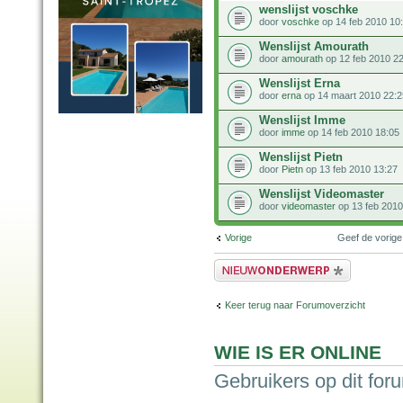
wenslijst voschke
door
voschke
op 14 feb 2010 10
Wenslijst Amourath
door
amourath
op 12 feb 2010 2
Wenslijst Erna
door
erna
op 14 maart 2010 22:2
Wenslijst Imme
door
imme
op 14 feb 2010 18:05
Wenslijst Pietn
door
Pietn
op 13 feb 2010 13:27
Wenslijst Videomaster
door
videomaster
op 13 feb 2010
Vorige
Geef de vorig
Plaats een nieuw bericht
Keer terug naar Forumoverzicht
WIE IS ER ONLINE
Gebruikers op dit for