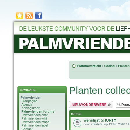
Forumoverzicht
‹
Sociaal
‹
Planten
Planten collec
NAVIGATIE
Palmvrienden
Startpagina
Plaats een nieuw bericht
Agenda
Kortingskaart
Palmvrienden forums
TOPICS
Palmvrienden chat
Palmvrienden wiki
wenslijst SHORTY
Palmvrienden maps
door shorty66 op 13 feb 2010 11
Palmvrienden label
Contact