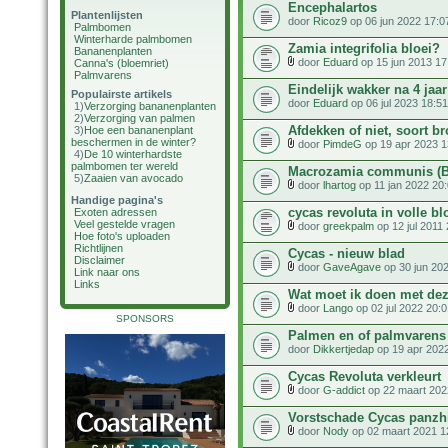
Encephalartos
Plantenlijsten
door
Ricoz9
op 06 jun 2022 17:0
Palmbomen
Winterharde palmbomen
Zamia integrifolia bloei?
Bananenplanten
door
Eduard
op 15 jun 2013 17
Canna's (bloemriet)
Palmvarens
Eindelijk wakker na 4 jaar
Populairste artikels
door
Eduard
op 06 jul 2023 18:51
1)
Verzorging bananenplanten
2)
Verzorging van palmen
Afdekken of niet, soort b
3)
Hoe een bananenplant
beschermen in de winter?
door
PimdeG
op 19 apr 2023 1
4)
De 10 winterhardste
palmbomen ter wereld
Macrozamia communis (B
5)
Zaaien van avocado
door
lhartog
op 11 jan 2022 20
Handige pagina's
cycas revoluta in volle bl
Exoten adressen
Veel gestelde vragen
door
greekpalm
op 12 jul 2011
Hoe foto's uploaden
Richtlijnen
Cycas - nieuw blad
Disclaimer
door
GaveAgave
op 30 jun 202
Link naar ons
Links
Wat moet ik doen met de
door
Lango
op 02 jul 2022 20:0
SPONSORS
Palmen en of palmvarens
door
Dikkertjedap
op 19 apr 202
Cycas Revoluta verkleurt
door
G-addict
op 22 maart 202
Vorstschade Cycas panzh
door
Nody
op 02 maart 2021 1