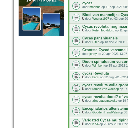
cycas
door
marinus
op 11 sep 2021 08:
Bloei van mannelijke Cyc
door
Wouter1997
op 03 sep 20
Cycas revoluta, nog maar
door
PeterHoofddorp
op 11 apr
Cycas panzhiuansis
door
Hitch
op 18 dec 2020 11:
Grootste Cycad verzamel
door
johny
op 29 apr 2021 13:07
Dioon spinulosum verzo
door
Wimkoh
op 15 apr 2012 1
cycas Revoluta
door
karel
op 12 aug 2019 22:
cycas revoluta volle gron
door
ramon van weezep
op 14
cycas revolta dood? of va
door
allesoptgemakske
op 19 f
Encephalartos altensteini
door
Gouden HandPalm
op 08 
Varigated Cycas multipin
door
isi54
op 25 nov 2020 12:2