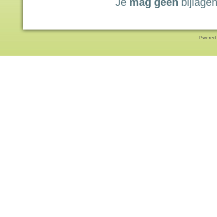
Je
mag geen
bijlagen
Pwered