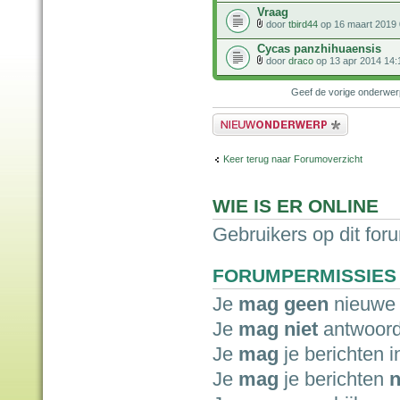
Vraag
door
tbird44
op 16 maart 2019 
Cycas panzhihuaensis
door
draco
op 13 apr 2014 14:
Geef de vorige onderwe
Plaats een nieuw bericht
Keer terug naar Forumoverzicht
WIE IS ER ONLINE
Gebruikers op dit for
FORUMPERMISSIES
Je
mag geen
nieuwe 
Je
mag niet
antwoord
Je
mag
je berichten i
Je
mag
je berichten
n