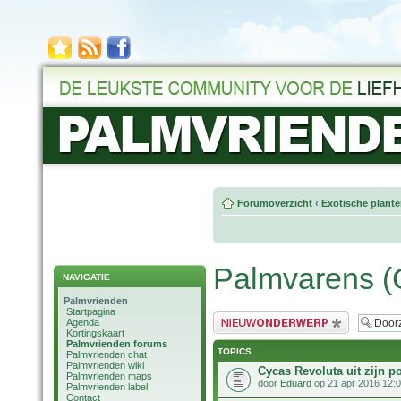
Forumoverzicht
‹
Exotische plant
Palmvarens (C
NAVIGATIE
Palmvrienden
Startpagina
Plaats een nieuw bericht
Agenda
Kortingskaart
Palmvrienden forums
TOPICS
Palmvrienden chat
Palmvrienden wiki
Cycas Revoluta uit zijn p
Palmvrienden maps
door
Eduard
op 21 apr 2016 12:
Palmvrienden label
Contact