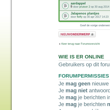
aardappel
door
prutser 2
op 30 aug 2014 
Jalapenos plantjes
door
floffy
op 30 apr 2017 14:23
Geef de vorige onderwe
Plaats een nieuw bericht
Keer terug naar Forumoverzicht
WIE IS ER ONLINE
Gebruikers op dit for
FORUMPERMISSIES
Je
mag geen
nieuwe 
Je
mag niet
antwoord
Je
mag
je berichten i
Je
mag
je berichten
n