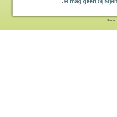
Je
mag geen
bijlagen
Pwered