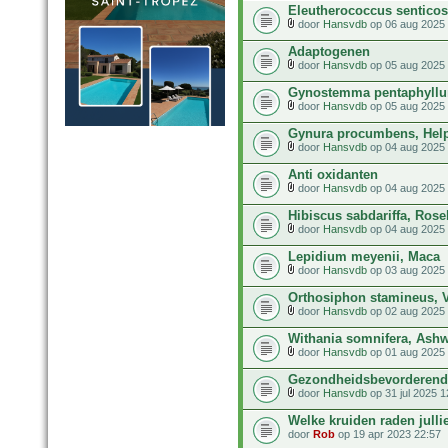
Eleutherococcus senticos
door
Hansvdb
op 06 aug 2025 
Adaptogenen
door
Hansvdb
op 05 aug 2025 
Gynostemma pentaphyllum
door
Hansvdb
op 05 aug 2025 
Gynura procumbens, Helpt
door
Hansvdb
op 04 aug 2025 
Anti oxidanten
door
Hansvdb
op 04 aug 2025 
Hibiscus sabdariffa, Rose
door
Hansvdb
op 04 aug 2025 
Lepidium meyenii, Maca
door
Hansvdb
op 03 aug 2025 
Orthosiphon stamineus, 
door
Hansvdb
op 02 aug 2025 
Withania somnifera, Ash
door
Hansvdb
op 01 aug 2025 
Gezondheidsbevorderend
door
Hansvdb
op 31 jul 2025 1
Welke kruiden raden julli
door
Rob
op 19 apr 2023 22:57