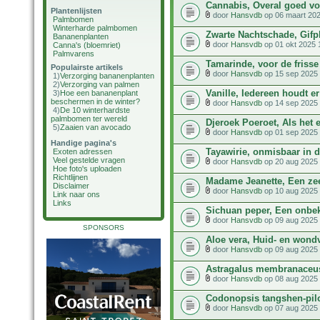
Cannabis, Overal goed vo
Plantenlijsten
door
Hansvdb
op 06 maart 202
Palmbomen
Winterharde palmbomen
Zwarte Nachtschade, Gifp
Bananenplanten
door
Hansvdb
op 01 okt 2025 
Canna's (bloemriet)
Palmvarens
Tamarinde, voor de frisse
Populairste artikels
door
Hansvdb
op 15 sep 2025 
1)
Verzorging bananenplanten
2)
Verzorging van palmen
Vanille, Iedereen houdt e
3)
Hoe een bananenplant
beschermen in de winter?
door
Hansvdb
op 14 sep 2025 
4)
De 10 winterhardste
palmbomen ter wereld
Djeroek Poeroet, Als het 
5)
Zaaien van avocado
door
Hansvdb
op 01 sep 2025 
Handige pagina's
Tayawirie, onmisbaar in 
Exoten adressen
Veel gestelde vragen
door
Hansvdb
op 20 aug 2025 
Hoe foto's uploaden
Richtlijnen
Madame Jeanette, Een zee
Disclaimer
door
Hansvdb
op 10 aug 2025 
Link naar ons
Links
Sichuan peper, Een onb
door
Hansvdb
op 09 aug 2025 
SPONSORS
Aloe vera, Huid- en wond
door
Hansvdb
op 09 aug 2025 
Astragalus membranaceu
door
Hansvdb
op 08 aug 2025 
Codonopsis tangshen-pil
door
Hansvdb
op 07 aug 2025 