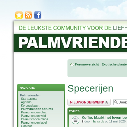
Forumoverzicht
‹
Exotische plant
Specerijen
NAVIGATIE
Palmvrienden
Startpagina
Plaats een nieuw bericht
Agenda
Kortingskaart
Palmvrienden forums
TOPICS
Palmvrienden chat
Palmvrienden wiki
Koffie, Maakt het leven be
Palmvrienden maps
door
Hansvdb
op 11 mei 2026 
Palmvrienden label
Contact