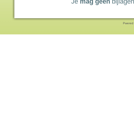
Je
mag geen
bijlagen
Pwered