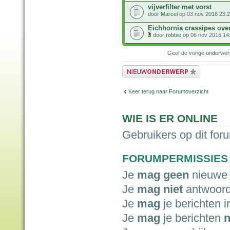
vijverfilter met vorst
door
Marcel
op 03 nov 2016 23:
Eichhornia crassipes ove
door
robbie
op 06 nov 2016 14
Geef de vorige onderwe
Plaats een nieuw bericht
Keer terug naar Forumoverzicht
WIE IS ER ONLINE
Gebruikers op dit for
FORUMPERMISSIES
Je
mag geen
nieuwe 
Je
mag niet
antwoord
Je
mag
je berichten i
Je
mag
je berichten
n