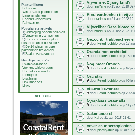
Vijver met 2 jarig kind?
Plantenlijsten
door
YinYang
op 13 apr 2019 09:
Palmbomen
Winterharde palmbomen
Kind verdronken in vijver
Bananenplanten
door
marinus
op 21 apr 2022 12:
Canna's (bloemriet)
Palmvarens
Vijverfilter Oase biotec 
Populairste artikels
door
marinus
op 20 apr 2022 08:
1)
Verzorging bananenplanten
2)
Verzorging van palmen
Gezocht: Krabbescheer en
3)
Hoe een bananenplant
beschermen in de winter?
door
PeterHoofddorp
op 17 apr
4)
De 10 winterhardste
palmbomen ter wereld
Oranda met orchidtail
5)
Zaaien van avocado
door
PeterHoofddorp
op 15 feb
Handige pagina's
Nog meer Oranda
Exoten adressen
Veel gestelde vragen
door
PeterHoofddorp
op 07 jan
Hoe foto's uploaden
Richtlijnen
Orandas
Disclaimer
door
PeterHoofddorp
op 03 jan
Link naar ons
Links
nieuwe bewoners
door
PeterHoofddorp
op 20 de
SPONSORS
Nymphaea waterlelie
door
PeterHoofddorp
op 11 jul
Salamanders!
door
Kai
op 21 apr 2015 21:41
oever en moerasplanten
door
plantinjetuin
op 18 okt 202