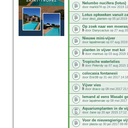
Nelumbo nucifera (lotus)
door
markb74
op 24 nov 2019 12
Lotus opkweken vanuit z
door
dest_planten
op 05 jul 2019
Op zoek naar een moeras
door
Danycactus
op 27 aug 20
Nieuwe mini-vijver
door
lapalmeraie
op 07 aug 2019
planten in vijver met koi
door
marinus
op 03 aug 2018 
Tropische waterlelies
door
Peleroly
op 07 aug 2015 
colocasia fontanesii
door
Eric08
op 31 okt 2017 14:1
Vijver vies
door
draco
op 08 mei 2017 21:
Iemand al eens Wasabi g
door
lapalmeraie
op 08 mei 2017
Aquariumplanten in de vi
door
Jane
op 20 apr 2015 17:12
Voor de nieuwsgierige vij
door
plasta
op 30 jan 2017 09:49