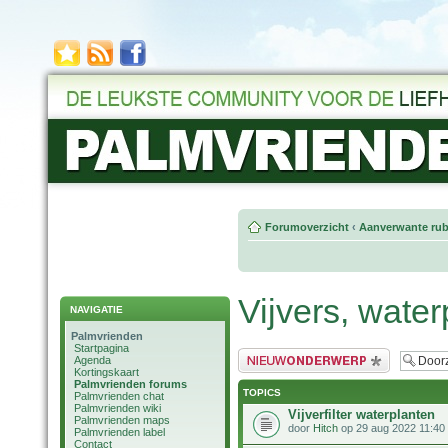
Forumoverzicht
‹
Aanverwante rub
Vijvers, wate
NAVIGATIE
Palmvrienden
Startpagina
Plaats een nieuw bericht
Agenda
Kortingskaart
Palmvrienden forums
TOPICS
Palmvrienden chat
Palmvrienden wiki
Vijverfilter waterplanten
Palmvrienden maps
door
Hitch
op 29 aug 2022 11:40
Palmvrienden label
Contact