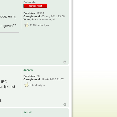
Beheerder
Berichten:
11514
oog, en hij
Geregistreerd:
05 aug 2011 23:08
Woonplaats:
Halsteren, NL
 te geven??
1149 bedankjes
JohanS
Berichten:
20
Geregistreerd:
19 okt 2018 11:07
n IBC
0 bedankjes
n lijkt het
d.
tbird44