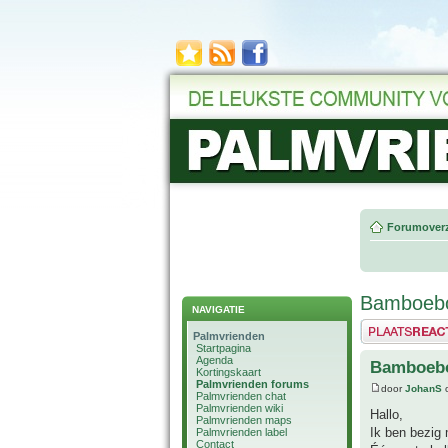
Forumoverz
Bamboebo
NAVIGATIE
Plaats een reactie
Palmvrienden
Startpagina
Agenda
Bamboebo
Kortingskaart
Palmvrienden forums
door
JohanS
o
Palmvrienden chat
Palmvrienden wiki
Hallo,
Palmvrienden maps
Ik ben bezig
Palmvrienden label
Contact