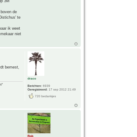
 op 3M
r boven de
istichus' te
maar ik weet
 mekaar niet
rdt bemest,
draco
n"
Berichten:
6939
Geregistreerd:
17 sep 2012 21:49
720 bedankjes
Rob