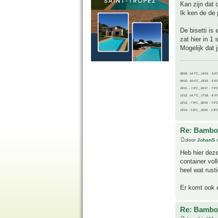
Kan zijn dat d
Ik ken de de 
De bisetti is
zat hier in 1
Mogelijk dat 
08/09, -14.7°C__14/15, - 3.6°
09/10, -10.0°C__15/16, - 5.9°
10/11, - 7.9°C__16/17, - 7.9°
11/12, -14.7°C__17/18, - 8.3°
12/13, - 7.9°C__18/19, - 7.5°C
13/14, - 0.8°C__19/20, - 2.8°C
Re: Bambo
door
JohanS
o
Heb hier deze
container vol
heel wat rust
Er komt ook e
Re: Bambo