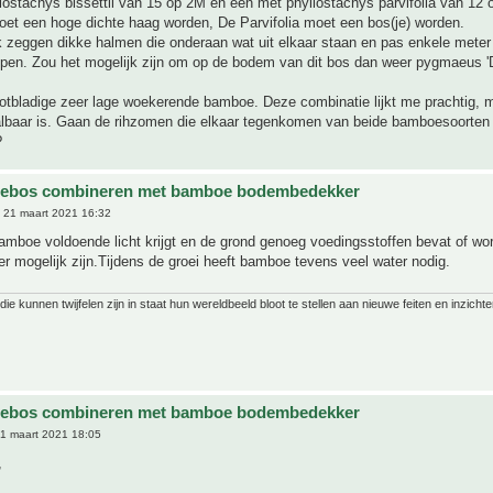
ostachys bissettii van 15 op 2M en één met phyllostachys parvifolia van 12
oet een hoge dichte haag worden, De Parvifolia moet een bos(je) worden.
k zeggen dikke halmen die onderaan wat uit elkaar staan en pas enkele mete
open. Zou het mogelijk zijn om op de bodem van dit bos dan weer pygmaeus 'D
ootbladige zeer lage woekerende bamboe. Deze combinatie lijkt me prachtig, 
haalbaar is. Gaan de rihzomen die elkaar tegenkomen van beide bamboesoorten
?
ebos combineren met bamboe bodembedekker
 21 maart 2021 16:32
amboe voldoende licht krijgt en de grond genoeg voedingsstoffen bevat of wo
r mogelijk zijn.Tijdens de groei heeft bamboe tevens veel water nodig.
ie kunnen twijfelen zijn in staat hun wereldbeeld bloot te stellen aan nieuwe feiten en inzichte
ebos combineren met bamboe bodembedekker
1 maart 2021 18:05
,