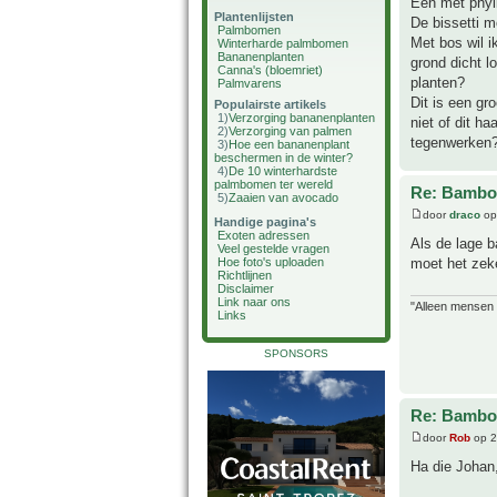
Één met phyll
Plantenlijsten
De bissetti m
Palmbomen
Met bos wil i
Winterharde palmbomen
Bananenplanten
grond dicht l
Canna's (bloemriet)
planten?
Palmvarens
Dit is een gr
Populairste artikels
1)
Verzorging bananenplanten
niet of dit 
2)
Verzorging van palmen
tegenwerken
3)
Hoe een bananenplant
beschermen in de winter?
4)
De 10 winterhardste
palmbomen ter wereld
Re: Bambo
5)
Zaaien van avocado
door
draco
op
Handige pagina's
Exoten adressen
Als de lage b
Veel gestelde vragen
moet het zeke
Hoe foto's uploaden
Richtlijnen
Disclaimer
Link naar ons
"Alleen mensen d
Links
SPONSORS
Re: Bambo
door
Rob
op 2
Ha die Johan