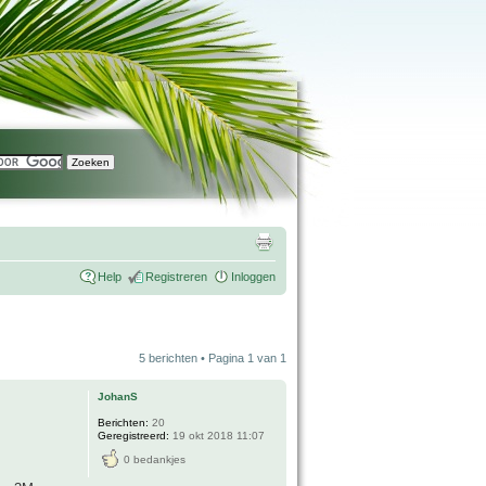
Help
Registreren
Inloggen
5 berichten • Pagina
1
van
1
JohanS
Berichten:
20
Geregistreerd:
19 okt 2018 11:07
0 bedankjes