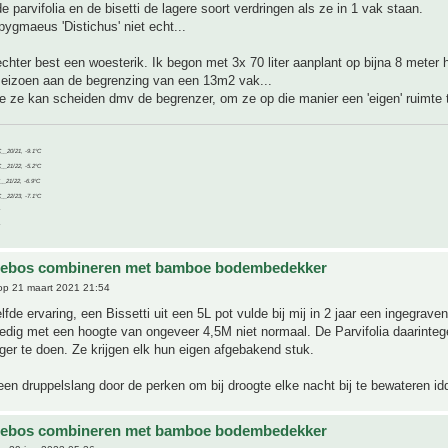
e parvifolia en de bisetti de lagere soort verdringen als ze in 1 vak staan.
pygmaeus 'Distichus' niet echt...
 echter best een woesterik. Ik begon met 3x 70 liter aanplant op bijna 8 meter h
 seizoen aan de begrenzing van een 13m2 vak...
je ze kan scheiden dmv de begrenzer, om ze op die manier een 'eigen' ruimte
C__20/21, -9.1°C
C__21/22, -5.2°C
C__21/22, -6.9°C
C__22/23, -7.1°C
ebos combineren met bamboe bodembedekker
p 21 maart 2021 21:54
lfde ervaring, een Bissetti uit een 5L pot vulde bij mij in 2 jaar een ingegrave
ledig met een hoogte van ongeveer 4,5M niet normaal. De Parvifolia daarintege
iger te doen. Ze krijgen elk hun eigen afgebakend stuk.
en druppelslang door de perken om bij droogte elke nacht bij te bewateren id
ebos combineren met bamboe bodembedekker