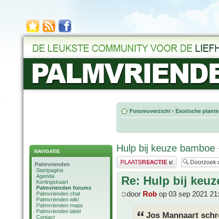
Forumoverzicht
‹
Exotische plant
Hulp bij keuze bamboe 
NAVIGATIE
Plaats een reactie
Palmvrienden
Startpagina
Agenda
Re: Hulp bij keu
Kortingskaart
Palmvrienden forums
door
Rob
op 03 sep 2021 21
Palmvrienden chat
Palmvrienden wiki
Palmvrienden maps
Palmvrienden label
Jos Mannaart schr
Contact