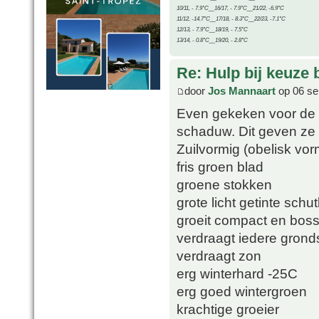
10/11, - 7.9°C__16/17, - 7.9°C__21/22, -6.9°C
11/12, -14.7°C__17/18, - 8.3°C__22/23, -7.1°C
12/13, - 7.9°C__18/19, - 7.5°C
13/14, - 0.8°C__19/20, - 2.8°C
Re: Hulp bij keuze
door
Jos Mannaart
op 06 se
Even gekeken voor de 
schaduw. Dit geven ze 
Zuilvormig (obelisk vor
fris groen blad
groene stokken
grote licht getinte sch
groeit compact en boss
verdraagt iedere grond
verdraagt zon
erg winterhard -25C
erg goed wintergroen
krachtige groeier