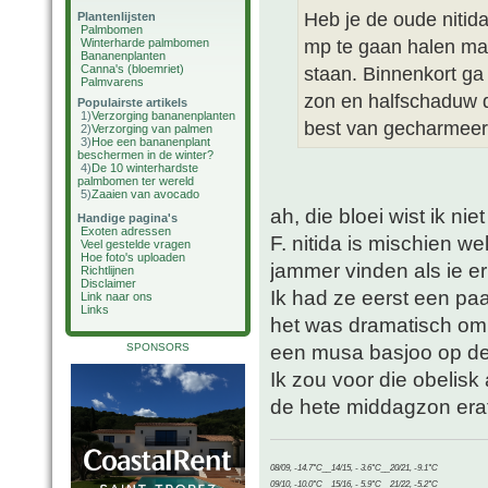
Heb je de oude nitid
Plantenlijsten
Palmbomen
mp te gaan halen maa
Winterharde palmbomen
Bananenplanten
Canna's (bloemriet)
staan. Binnenkort ga 
Palmvarens
zon en halfschaduw d
Populairste artikels
1)
Verzorging bananenplanten
best van gecharmeer
2)
Verzorging van palmen
3)
Hoe een bananenplant
beschermen in de winter?
4)
De 10 winterhardste
palmbomen ter wereld
5)
Zaaien van avocado
ah, die bloei wist ik n
Handige pagina's
Exoten adressen
F. nitida is mischien we
Veel gestelde vragen
Hoe foto's uploaden
jammer vinden als ie er
Richtlijnen
Disclaimer
Ik had ze eerst een pa
Link naar ons
Links
het was dramatisch om
een musa basjoo op de
SPONSORS
Ik zou voor die obelis
de hete middagzon era
08/09, -14.7°C__14/15, - 3.6°C__20/21, -9.1°C
09/10, -10.0°C__15/16, - 5.9°C__21/22, -5.2°C