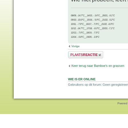
08/09, -14.7°C__14/15, - 3.6°C__20/21, -9.1°C
09/10, -10.0°C__15/16, - 5.9°C__21/22, -5.2°C
10/11, - 7.9°C__16/17, - 7.9°C__21/22, -6.9°C
11/12, -14.7°C__17/18, - 8.3°C__22/23, -7.1°C
12/13, - 7.9°C__18/19, - 7.5°C
13/14, - 0.8°C__19/20, - 2.8°C
Vorige
Plaats een reactie
Keer terug naar Bamboe's en grassen
WIE IS ER ONLINE
Gebruikers op dit forum: Geen geregistreer
Pwered