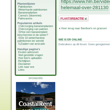
https://www.hln.be/vid
Plantenlijsten
helemaal-over-281130
Palmbomen
Winterharde palmbomen
Bananenplanten
Canna's (bloemriet)
Plaats een reactie
Palmvarens
Populairste artikels
1)
Verzorging bananenplanten
Keer terug naar Bamboe's en grassen
2)
Verzorging van palmen
3)
Hoe een bananenplant
beschermen in de winter?
4)
De 10 winterhardste
WIE IS ER ONLINE
palmbomen ter wereld
5)
Zaaien van avocado
Gebruikers op dit forum: Geen geregistreer
Handige pagina's
Exoten adressen
Veel gestelde vragen
Hoe foto's uploaden
Richtlijnen
Disclaimer
Link naar ons
Links
SPONSORS