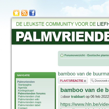
Forumoverzicht
‹
Exotische plant
bamboo van de buurma
NAVIGATIE
Plaats een reactie
Palmvrienden
Startpagina
Agenda
bamboo van de b
Kortingskaart
Palmvrienden forums
door
trabbart
op 06 feb 2022
Palmvrienden chat
Palmvrienden wiki
Palmvrienden maps
https://www.hln.be/vid
Palmvrienden label
Contact