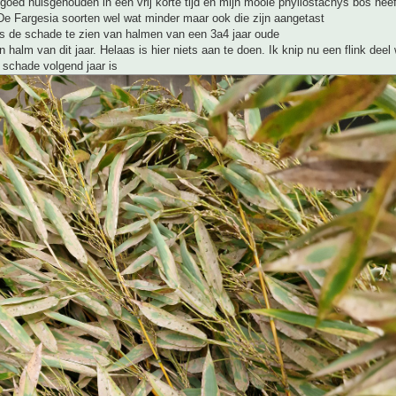
 goed huisgehouden in een vrij korte tijd en mijn mooie phyllostachys bos he
De Fargesia soorten wel wat minder maar ook die zijn aangetast
is de schade te zien van halmen van een 3a4 jaar oude
n halm van dit jaar. Helaas is hier niets aan te doen. Ik knip nu een flink dee
 schade volgend jaar is