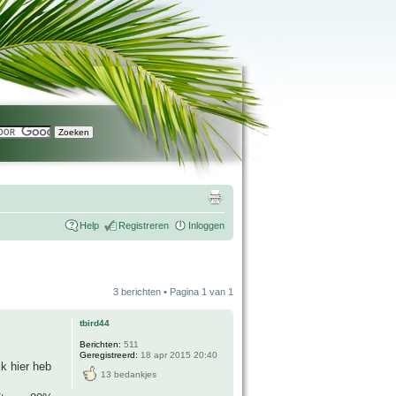
Help
Registreren
Inloggen
3 berichten • Pagina
1
van
1
tbird44
Berichten:
511
Geregistreerd:
18 apr 2015 20:40
k hier heb
13 bedankjes