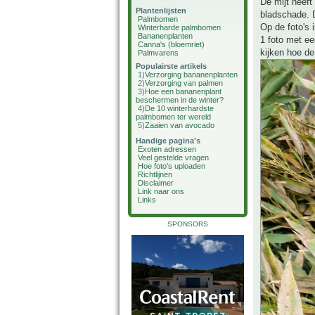
De mijt heeft
Plantenlijsten
bladschade. 
Palmbomen
Op de foto's 
Winterharde palmbomen
Bananenplanten
1 foto met ee
Canna's (bloemriet)
kijken hoe de
Palmvarens
Populairste artikels
1)
Verzorging bananenplanten
2)
Verzorging van palmen
3)
Hoe een bananenplant
beschermen in de winter?
4)
De 10 winterhardste
palmbomen ter wereld
5)
Zaaien van avocado
Handige pagina's
Exoten adressen
Veel gestelde vragen
Hoe foto's uploaden
Richtlijnen
Disclaimer
Link naar ons
Links
SPONSORS