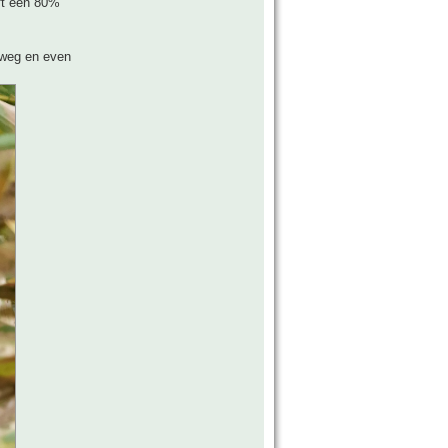
eft een 80%
l weg en even