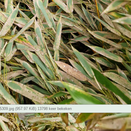
309.jpg (957.97 KiB) 13798 keer bekeken