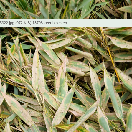
322.jpg (972 KiB) 13798 keer bekeken