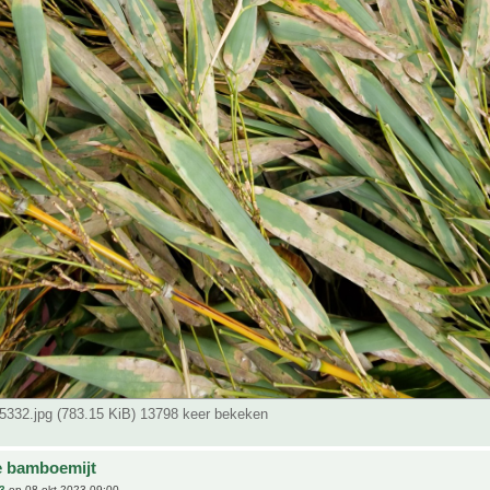
332.jpg (783.15 KiB) 13798 keer bekeken
e bamboemijt
3
op 08 okt 2023 09:00