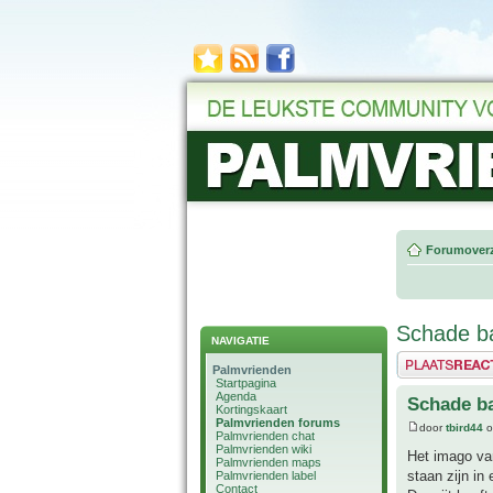
Forumoverz
Schade b
NAVIGATIE
Plaats een reactie
Palmvrienden
Startpagina
Agenda
Schade b
Kortingskaart
Palmvrienden forums
door
tbird44
o
Palmvrienden chat
Palmvrienden wiki
Het imago van
Palmvrienden maps
staan zijn in
Palmvrienden label
Contact