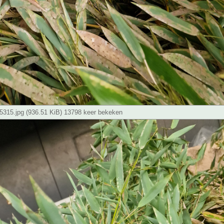
315.jpg (936.51 KiB) 13798 keer bekeken