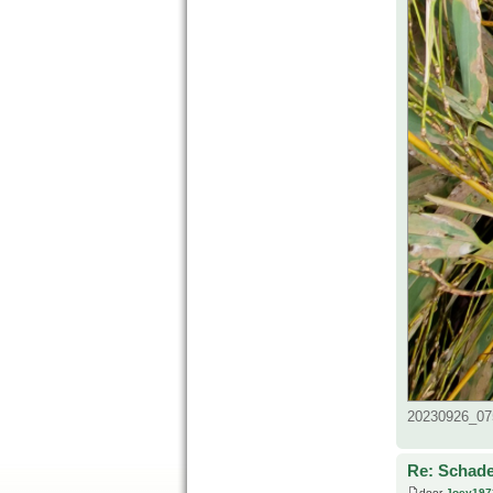
20230926_075
Re: Schad
door
Joey197