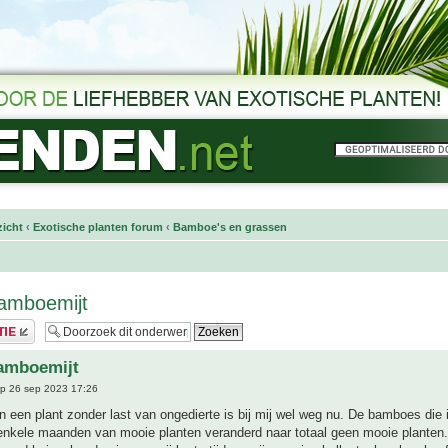
icht
‹
Exotische planten forum
‹
Bamboe's en grassen
amboemijt
amboemijt
p 26 sep 2023 17:26
 een plant zonder last van ongedierte is bij mij wel weg nu. De bamboes die i
 enkele maanden van mooie planten veranderd naar totaal geen mooie planten.