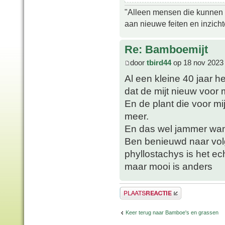
"Alleen mensen die kunnen tw
aan nieuwe feiten en inzich
Re: Bamboemijt
door
tbird44
op 18 nov 2023
Al een kleine 40 jaar h
dat de mijt nieuw voor m
En de plant die voor mij
meer.
En das wel jammer want
Ben benieuwd naar volg
phyllostachys is het ec
maar mooi is anders
Plaats een reactie
Keer terug naar Bamboe's en grassen