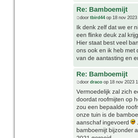
Re: Bamboemijt
door
tbird44
op 18 nov 2023
Ik denk zelf dat we er
een flinke deuk zal krij
Hier staat best veel b
ons ook en ik heb met 
van de aantasting en e
Re: Bamboemijt
door
draco
op 18 nov 2023 1
Vermoedelijk zal zich e
doordat roofmijten op h
zou een bepaalde roofm
onze tuin is de bamboe
aanschaf ingevoerd
.
bamboemijt bijzonder a
2021 gerooid.