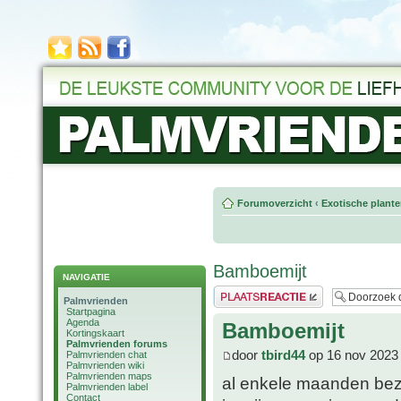
Forumoverzicht
‹
Exotische plant
Bamboemijt
NAVIGATIE
Plaats een reactie
Palmvrienden
Startpagina
Agenda
Bamboemijt
Kortingskaart
Palmvrienden forums
door
tbird44
op 16 nov 2023
Palmvrienden chat
Palmvrienden wiki
Palmvrienden maps
al enkele maanden bezi
Palmvrienden label
Contact