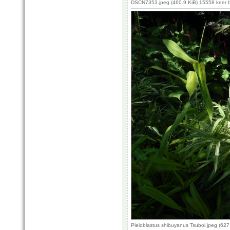
DSCN7353.jpeg (460.9 KiB) 15558 keer 
Pleioblastus shibuyanus Tsuboi.jpeg (62