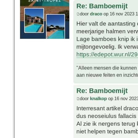
Re: Bamboemijt
door
draco
op 16 nov 2023 1
Hier valt de aantasting 
meerjarige halmen verw
Lage bamboes knip ik i
mijtongevoelig. Ik verw
https://edepot.wur.nl/2
"Alleen mensen die kunnen tw
aan nieuwe feiten en inzich
Re: Bamboemijt
door
knalkop
op 16 nov 2023
Interresant artikel dra
dus neoseiulus fallacis
Al zie ik nergens terug
niet helpen tegen bam