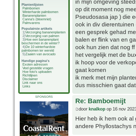
in mijn omgeving steed
Plantenlijsten
op dit moment nog mee 
Palmbomen
Winterharde palmbomen
Pseudosasa jap ) die ec
Bananenplanten
Canna's (bloemriet)
Palmvarens
ook in div dierentuine
Populairste artikels
een gesprek gehad met 
1)
Verzorging bananenplanten
2)
Verzorging van palmen
balen er flink van en 
3)
Hoe een bananenplant
beschermen in de winter?
ook hun zien dat nog ff
4)
De 10 winterhardste
palmbomen ter wereld
het vergelijk met de bu
5)
Zaaien van avocado
Handige pagina's
ik hoop voor de verkop
Exoten adressen
Veel gestelde vragen
gaat komen
Hoe foto's uploaden
Richtlijnen
ik merk met mijn planten
Disclaimer
Link naar ons
dus misschien gaat dat
Links
SPONSORS
Re: Bamboemijt
door
knalkop
op 16 nov 2023
Hier heb ik hem ook al 
andere Phyllostachys n