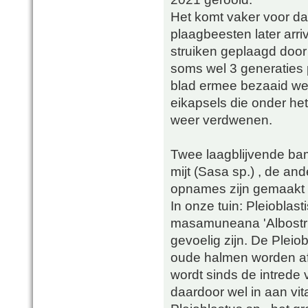
Het komt vaker voor da
plaagbeesten later arr
struiken geplaagd door
soms wel 3 generaties
blad ermee bezaaid we
eikapsels die onder het
weer verdwenen.
Twee laagblijvende bam
mijt (Sasa sp.) , de ande
opnames zijn gemaakt i
In onze tuin: Pleioblast
masamuneana 'Albostriat
gevoelig zijn. De Pleiob
oude halmen worden af
wordt sinds de intrede
daardoor wel in aan vita