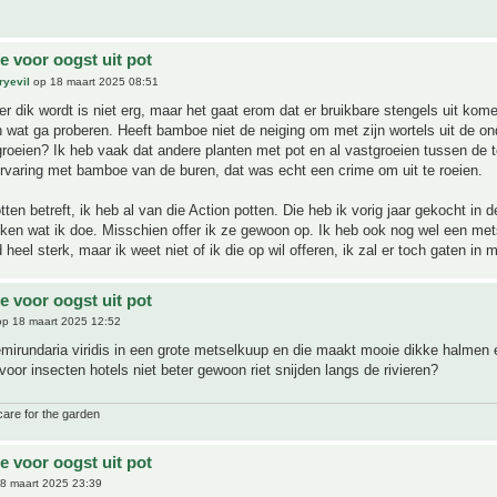
 voor oogst uit pot
ryevil
op 18 maart 2025 08:51
er dik wordt is niet erg, maar het gaat erom dat er bruikbare stengels uit kom
 wat ga proberen. Heeft bamboe niet de neiging om met zijn wortels uit de o
groeien? Ik heb vaak dat andere planten met pot en al vastgroeien tussen de t
rvaring met bamboe van de buren, dat was echt een crime om uit te roeien.
tten betreft, ik heb al van die Action potten. Die heb ik vorig jaar gekocht in 
jken wat ik doe. Misschien offer ik ze gewoon op. Ik heb ook nog wel een met
 heel sterk, maar ik weet niet of ik die op wil offeren, ik zal er toch gaten in
 voor oogst uit pot
p 18 maart 2025 12:52
mirundaria viridis in een grote metselkuup en die maakt mooie dikke halmen e
voor insecten hotels niet beter gewoon riet snijden langs de rivieren?
care for the garden
 voor oogst uit pot
8 maart 2025 23:39