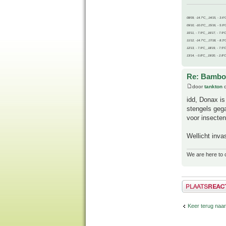
08/09, -14.7°C__14/15, - 3.6°
09/10, -10.0°C__15/16, - 5.9°
10/11, - 7.9°C__16/17, - 7.9°
11/12, -14.7°C__17/18, - 8.3°
12/13, - 7.9°C__18/19, - 7.5°C
13/14, - 0.8°C__19/20, - 2.8°C
Re: Bamboe
door
tankton
o
idd, Donax is
stengels gega
voor insecten
Wellicht invas
We are here to 
Plaats een reactie
Keer terug naa