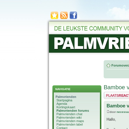
Forumoverz
Bamboe vo
NAVIGATIE
Plaats een reactie
Palmvrienden
Startpagina
Agenda
Bamboe vo
Kortingskaart
Palmvrienden forums
door
necessa
Palmvrienden chat
Palmvrienden wiki
Hallo,
Palmvrienden maps
Palmvrienden label
Contact