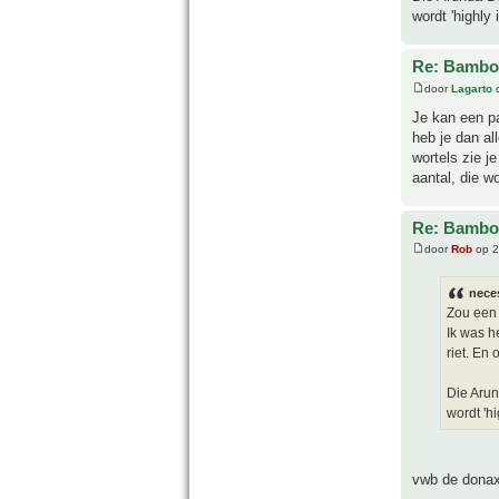
wordt 'highly
Re: Bamboe
door
Lagarto
o
Je kan een pa
heb je dan al
wortels zie j
aantal, die w
Re: Bamboe
door
Rob
op 2
neces
Zou een 
Ik was h
riet. En 
Die Arun
wordt 'h
vwb de donax: