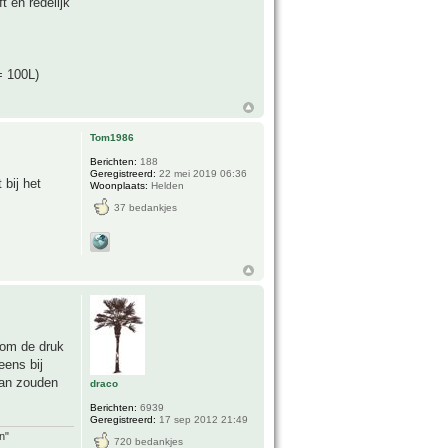
 en redelijk
= 100L)
Tom1986
Berichten:
188
Geregistreerd:
22 mei 2019 06:36
 bij het
Woonplaats:
Helden
37 bedankjes
 om de druk
eens bij
 dan zouden
draco
Berichten:
6939
Geregistreerd:
17 sep 2012 21:49
n"
720 bedankjes