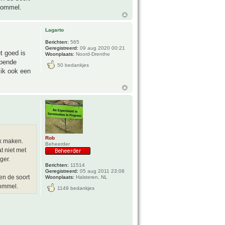
 rommel.
Lagarto
Berichten:
565
Geregistreerd:
09 aug 2020 00:21
t goed is
Woonplaats:
Noord-Drenthe
ppende
50 bedankjes
 ik ook een
Rob
k maken.
Beheerder
t niet met
ger.
Berichten:
11514
Geregistreerd:
05 aug 2011 23:08
en de soort
Woonplaats:
Halsteren, NL
rommel.
1149 bedankjes