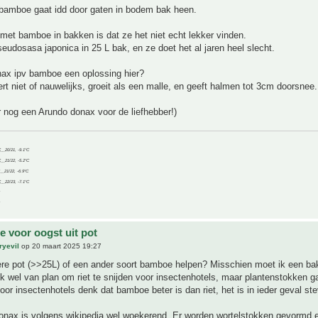
amboe gaat idd door gaten in bodem bak heen.
 met bamboe in bakken is dat ze het niet echt lekker vinden.
seudosasa japonica in 25 L bak, en ze doet het al jaren heel slecht.
nax ipv bamboe een oplossing hier?
t niet of nauwelijks, groeit als een malle, en geeft halmen tot 3cm doorsnee.
er nog een Arundo donax voor de liefhebber!)
C__20/21, -9.1°C
C__21/22, -5.2°C
C__21/22, -6.9°C
C__22/23, -7.1°C
 voor oogst uit pot
ryevil
op 20 maart 2025 19:27
ere pot (>>25L) of een ander soort bamboe helpen? Misschien moet ik een b
k wel van plan om riet te snijden voor insectenhotels, maar plantenstokken g
voor insectenhotels denk dat bamboe beter is dan riet, het is in ieder geval ste
onax is volgens wikipedia wel woekerend. Er worden wortelstokken gevormd e