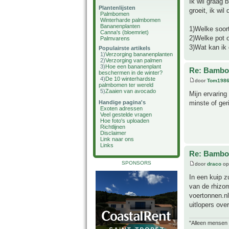
Ik wil graag 
Plantenlijsten
groeit, ik wi
Palmbomen
Winterharde palmbomen
Bananenplanten
1)Welke soort
Canna's (bloemriet)
2)Welke pot o
Palmvarens
3)Wat kan ik 
Populairste artikels
1)
Verzorging bananenplanten
2)
Verzorging van palmen
3)
Hoe een bananenplant
Re: Bamboe
beschermen in de winter?
4)
De 10 winterhardste
door
Tom198
palmbomen ter wereld
5)
Zaaien van avocado
Mijn ervaring
minste of ger
Handige pagina's
Exoten adressen
Veel gestelde vragen
Hoe foto's uploaden
Richtlijnen
Disclaimer
Link naar ons
Links
Re: Bamboe
SPONSORS
door
draco
op
In een kuip 
van de rhizom
voertonnen.nl
uitlopers ove
"Alleen mensen d