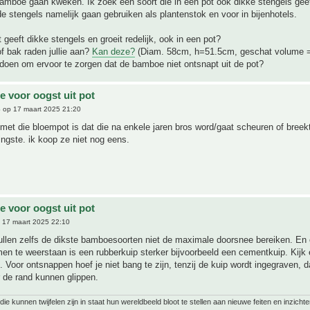
bamboe gaan kweken. Ik zoek een soort die in een pot ook dikke stengels geeft
l de stengels namelijk gaan gebruiken als plantenstok en voor in bijenhotels.
 geeft dikke stengels en groeit redelijk, ook in een pot?
f bak raden jullie aan?
Kan deze?
(Diam. 58cm, h=51.5cm, geschat volume 
doen om ervoor te zorgen dat de bamboe niet ontsnapt uit de pot?
 voor oogst uit pot
6
op 17 maart 2025 21:20
 met die bloempot is dat die na enkele jaren bros word/gaat scheuren of breekt
ingste. ik koop ze niet nog eens.
 voor oogst uit pot
 17 maart 2025 22:10
zullen zelfs de dikste bamboesoorten niet de maximale doorsnee bereiken. En
en te weerstaan is een rubberkuip sterker bijvoorbeeld een cementkuip. Kijk 
. Voor ontsnappen hoef je niet bang te zijn, tenzij de kuip wordt ingegraven,
r de rand kunnen glippen.
ie kunnen twijfelen zijn in staat hun wereldbeeld bloot te stellen aan nieuwe feiten en inzichte