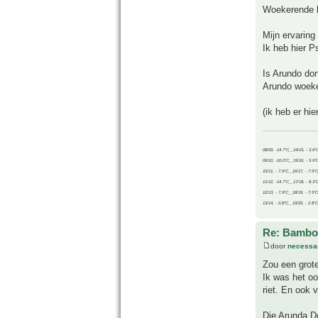
Woekerende b
Mijn ervaring
Ik heb hier P
Is Arundo do
Arundo woeker
(ik heb er hi
08/09, -14.7°C__14/15, - 3.6°
09/10, -10.0°C__15/16, - 5.9°
10/11, - 7.9°C__16/17, - 7.9°
11/12, -14.7°C__17/18, - 8.3°
12/13, - 7.9°C__18/19, - 7.5°C
13/14, - 0.8°C__19/20, - 2.8°C
Re: Bamboe
door
necessa
Zou een grot
Ik was het oo
riet. En ook 
Die Arunda D