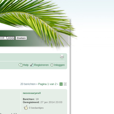
Help
Registreren
Inloggen
20 berichten •
Pagina
1
van
2
•
1
2
necessaryevil
Berichten:
18
Geregistreerd:
27 jan 2014 23:03
0 bedankjes