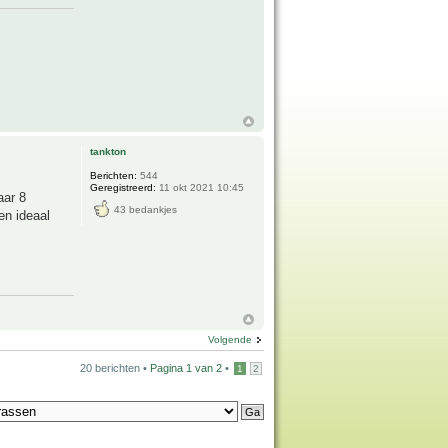
tankton
Berichten:
544
Geregistreerd:
11 okt 2021 10:45
aar 8
43 bedankjes
en ideaal
Volgende
20 berichten •
Pagina
1
van
2
•
1
2