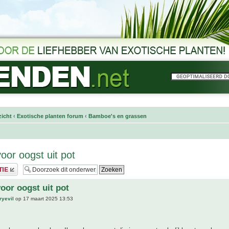
icht
‹
Exotische planten forum
‹
Bamboe's en grassen
or oogst uit pot
or oogst uit pot
ryevil
op 17 maart 2025 13:53