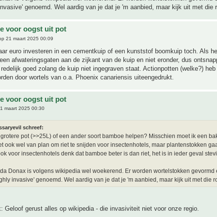
 invasive' genoemd. Wel aardig van je dat je 'm aanbied, maar kijk uit met die
 voor oogst uit pot
p 21 maart 2025 00:09
ar euro investeren in een cementkuip of een kunststof boomkuip toch. Als he
leen afwateringsgaten aan de zijkant van de kuip en niet eronder, dus ontsna
e redelijk goed zolang de kuip niet ingegraven staat. Actionpotten (welke?) heb
orden door wortels van o.a. Phoenix canariensis uiteengedrukt.
 voor oogst uit pot
1 maart 2025 00:30
saryevil schreef:
grotere pot (>>25L) of een ander soort bamboe helpen? Misschien moet ik een ba
et ook wel van plan om riet te snijden voor insectenhotels, maar plantenstokken gaa
ook voor insectenhotels denk dat bamboe beter is dan riet, het is in ieder geval stevi
da Donax is volgens wikipedia wel woekerend. Er worden wortelstokken gevormd 
ighly invasive' genoemd. Wel aardig van je dat je 'm aanbied, maar kijk uit met die 
 Geloof gerust alles op wikipedia - die invasiviteit niet voor onze regio.