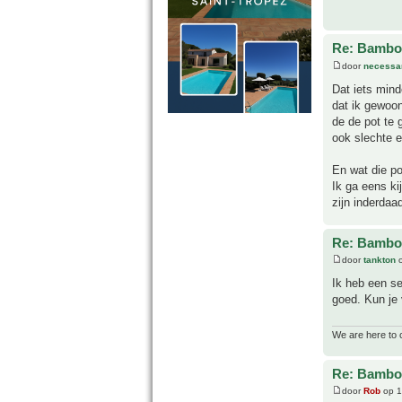
Re: Bamboe
door
necessa
Dat iets mind
dat ik gewoon
de de pot te 
ook slechte e
En wat die po
Ik ga eens ki
zijn inderdaad
Re: Bamboe
door
tankton
o
Ik heb een se
goed. Kun je 
We are here to 
Re: Bamboe
door
Rob
op 1