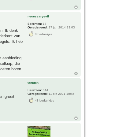
necessaryevil
Berichten:
18
Geregistreerd:
27 jan 2014 23:03
en. Ik denk
0 bedankjes
nderkant van
egels. Ik heb
de aanbieding.
selkuip, die
 moeten boren.
tankton
Berichten:
544
Geregistreerd:
11 okt 2021 10:45
n groeit
43 bedankjes