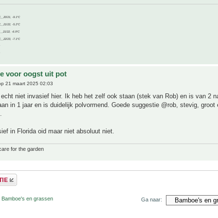
C__20/21, -9.1°C
C__21/22, -5.2°C
C__21/22, -6.9°C
C__22/23, -7.1°C
 voor oogst uit pot
p 21 maart 2025 02:03
 echt niet invasief hier. Ik heb het zelf ook staan (stek van Rob) en is van 2 n
an in 1 jaar en is duidelijk polvormend. Goede suggestie @rob, stevig, groot 
.
ief in Florida oid maar niet absoluut niet.
care for the garden
r Bamboe's en grassen
Ga naar: