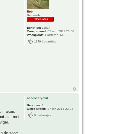
Rob
Beheerder
Berichten:
11514
Geregistreerd:
05 aug 2011 23:08
Woonplaats:
Halsteren, NL
1149 bedankjes
necessaryevil
Berichten:
18
Geregistreerd:
27 jan 2014 23:03
ak maken.
0 bedankjes
aat niet met
viger.
n de soort