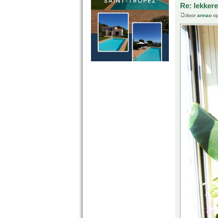
Re: lekker
door
annao
op