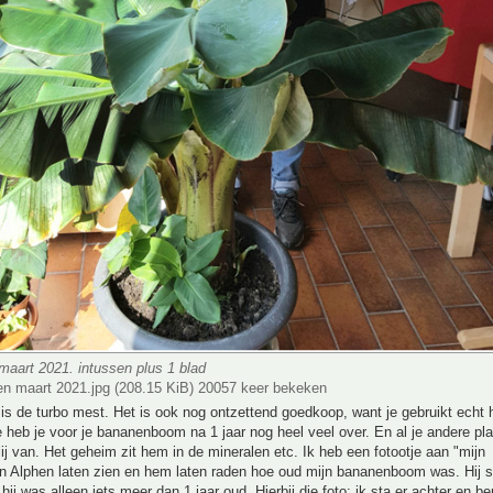
maart 2021. intussen plus 1 blad
n maart 2021.jpg (208.15 KiB) 20057 keer bekeken
is de turbo mest. Het is ook nog ontzettend goedkoop, want je gebruikt echt h
 heb je voor je bananenboom na 1 jaar nog heel veel over. En al je andere pl
lij van. Het geheim zit hem in de mineralen etc. Ik heb een fotootje aan "mijn
n Alphen laten zien en hem laten raden hoe oud mijn bananenboom was. Hij 
n hij was alleen iets meer dan 1 jaar oud. Hierbij die foto: ik sta er achter en b