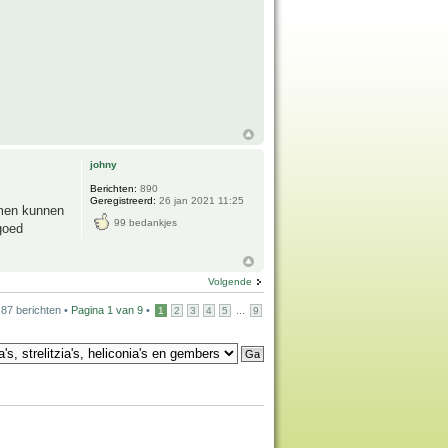
johny
Berichten:
890
Geregistreerd:
26 jan 2021 11:25
omen kunnen
99 bedankjes
goed
Volgende
87 berichten •
Pagina
1
van
9
•
...
1
2
3
4
5
9