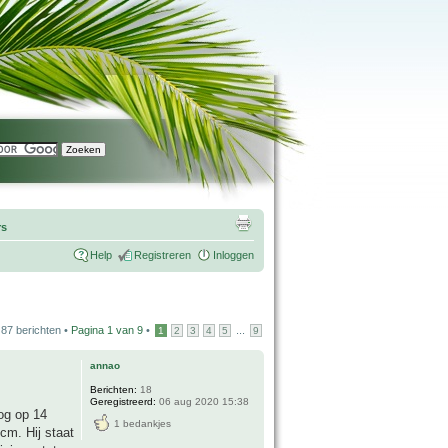
rs
Help
Registreren
Inloggen
87 berichten •
Pagina
1
van
9
•
...
1
2
3
4
5
9
annao
Berichten:
18
Geregistreerd:
06 aug 2020 15:38
og op 14
1 bedankjes
cm. Hij staat