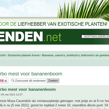
icht
‹
Exotische planten forum
‹
Bananen, canna's, strelitzia's, heliconia's en gembe
turbo mest voor bananenboom
turbo mest voor bananenboom
 05 mei 2021 12:07
erste Musa Cavendish als miniatuurplantje gekregen: met potje en al 9 cm ho
ij is nu (5 mei 2021): grond tm topblad 2 meter 10; stamdikte dikste punt: 54 