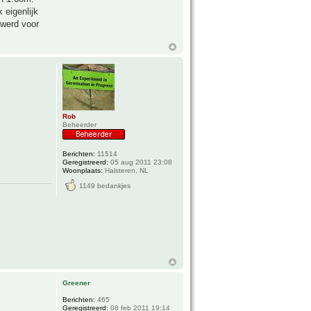
 eigenlijk
 werd voor
Rob
Beheerder
Berichten:
11514
Geregistreerd:
05 aug 2011 23:08
Woonplaats:
Halsteren, NL
1149 bedankjes
Greener
Berichten:
465
Geregistreerd:
08 feb 2011 19:14