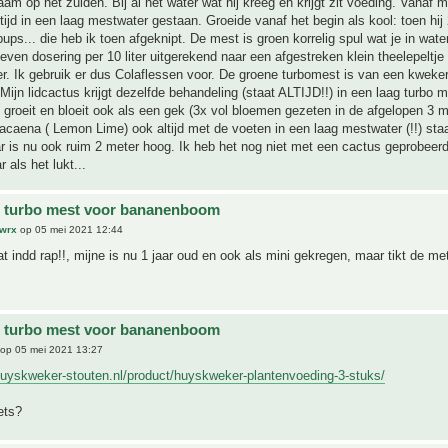
raam op het zuiden. Bij al het water wat hij kreeg en krijgt zit voeding. Vanaf m
altijd in een laag mestwater gestaan. Groeide vanaf het begin als kool: toen hi
pups... die heb ik toen afgeknipt. De mest is groen korrelig spul wat je in water
ven dosering per 10 liter uitgerekend naar een afgestreken klein theelepeltje 
ter. Ik gebruik er dus Colaflessen voor. De groene turbomest is van een kweker
ijn lidcactus krijgt dezelfde behandeling (staat ALTIJD!!) in een laag turbo 
 groeit en bloeit ook als een gek (3x vol bloemen gezeten in de afgelopen 3 
acaena ( Lemon Lime) ook altijd met de voeten in een laag mestwater (!!) staa
 is nu ook ruim 2 meter hoog. Ik heb het nog niet met een cactus geprobeerd 
 als het lukt...
e turbo mest voor bananenboom
-wrx
op 05 mei 2021 12:44
 indd rap!!, mijne is nu 1 jaar oud en ook als mini gekregen, maar tikt de me
e turbo mest voor bananenboom
op 05 mei 2021 13:27
huyskweker-stouten.nl/product/huyskweker-plantenvoeding-3-stuks/
ets?