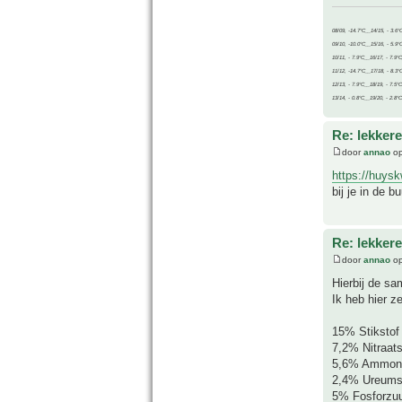
08/09, -14.7°C__14/15, - 3.6°
09/10, -10.0°C__15/16, - 5.9°
10/11, - 7.9°C__16/17, - 7.9°
11/12, -14.7°C__17/18, - 8.3°
12/13, - 7.9°C__18/19, - 7.5°C
13/14, - 0.8°C__19/20, - 2.8°C
Re: lekker
door
annao
op
https://huysk
bij je in de 
Re: lekker
door
annao
op
Hierbij de sa
Ik heb hier z
15% Stikstof 
7,2% Nitraats
5,6% Ammoni
2,4% Ureumst
5% Fosforzuu