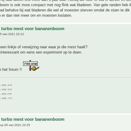
oom is ook mooi compact met nog flink wat bladeren. Van gele randen heb ik
ad behalve bij wat bladeren die wel af moesten sterven omdat de stam te dik
n er dan niet meer om en moesten loslaten.
e turbo mest voor bananenboom
5 mei 2021 22:12
een linkje of verwijzing naar waar je die mest haalt?
 interessant om eens een experiment op te doen.
 het forum !!
C__20/21, -9.1°C
C__21/22, -5.2°C
C__21/22, -6.9°C
C__22/23, -7.1°C
e turbo mest voor bananenboom
op 05 mei 2021 22:25