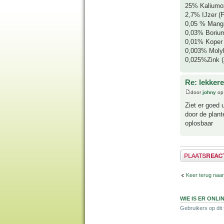
25% Kaliumox
2,7% IJzer (
0,05 % Mang
0,03% Borium
0,01% Koper 
0,003% Molyb
0,025%Zink (
Re: lekker
door
johny
op 
Ziet er goed
door de plan
oplosbaar
Plaats een reactie
Keer terug naar
WIE IS ER ONLI
Gebruikers op dit