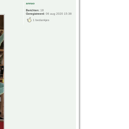
annao
Berichten:
18
Geregistreerd:
06 aug 2020 15:38
1 bedankjes