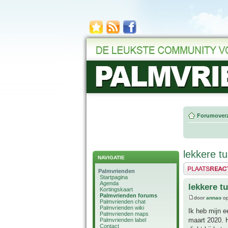
Forumoverz
lekkere 
NAVIGATIE
Plaats een reactie
Palmvrienden
Startpagina
Agenda
lekkere 
Kortingskaart
Palmvrienden forums
door
annao
op
Palmvrienden chat
Palmvrienden wiki
Ik heb mijn e
Palmvrienden maps
maart 2020. H
Palmvrienden label
Contact