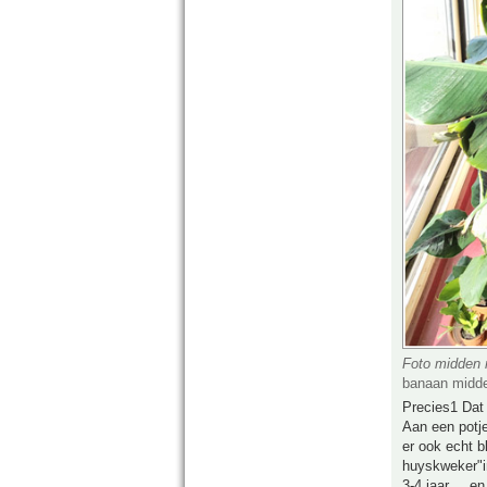
Foto midden 
banaan midde
Precies1 Dat 
Aan een potje
er ook echt b
huyskweker"i
3-4 jaar.... e