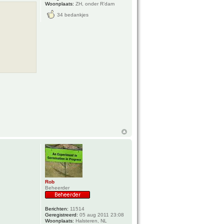
Woonplaats:
ZH, onder R’dam
34 bedankjes
Rob
Beheerder
Berichten:
11514
Geregistreerd:
05 aug 2011 23:08
Woonplaats:
Halsteren, NL