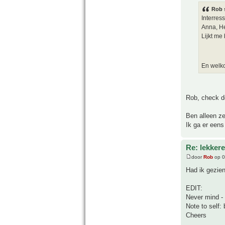
Rob 
Interress
Anna, He
Lijkt me
En welko
Rob, check de
Ben alleen z
Ik ga er eens
Re: lekker
door
Rob
op 0
Had ik gezien
EDIT:
Never mind -
Note to self: 
Cheers