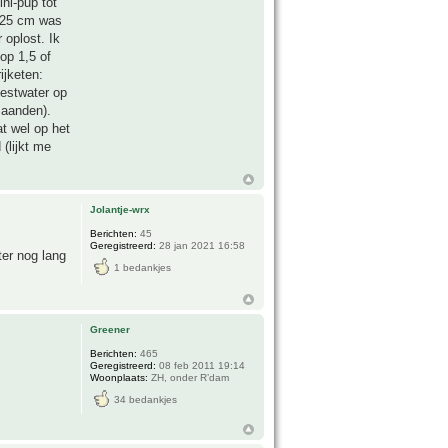
ini-pup tot
j 25 cm was
 oplost. Ik
op 1,5 of
ijketen:
mestwater op
maanden).
t wel op het
(lijkt me
Jolantje-wrx
Berichten:
45
Geregistreerd:
28 jan 2021 16:58
ter nog lang
1 bedankjes
Greener
Berichten:
465
Geregistreerd:
08 feb 2011 19:14
Woonplaats:
ZH, onder R’dam
34 bedankjes