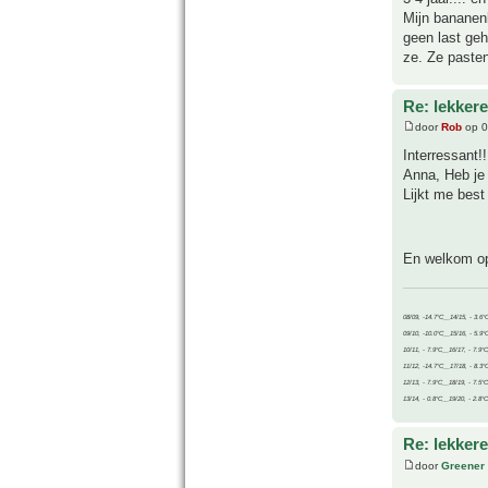
Mijn bananenb
geen last geh
ze. Ze paste
Re: lekker
door
Rob
op 0
Interressant!!
Anna, Heb je 
Lijkt me best
En welkom op
08/09, -14.7°C__14/15, - 3.6°
09/10, -10.0°C__15/16, - 5.9°
10/11, - 7.9°C__16/17, - 7.9°
11/12, -14.7°C__17/18, - 8.3°
12/13, - 7.9°C__18/19, - 7.5°C
13/14, - 0.8°C__19/20, - 2.8°C
Re: lekker
door
Greener