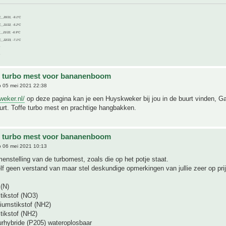
C__20/21, -9.1°C
C__21/22, -5.2°C
C__21/22, -6.9°C
C__22/23, -7.1°C
e turbo mest voor bananenboom
 05 mei 2021 22:38
weker.nl/
op deze pagina kan je een Huyskweker bij jou in de buurt vinden, G
buurt. Toffe turbo mest en prachtige hangbakken.
e turbo mest voor bananenboom
 06 mei 2021 10:13
menstelling van de turbomest, zoals die op het potje staat.
elf geen verstand van maar stel deskundige opmerkingen van jullie zeer op prij
(N)
tikstof (NO3)
umstikstof (NH2)
ikstof (NH2)
rhybride (P205) wateroplosbaar