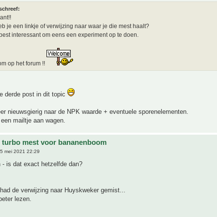
schreef:
ant!!
b je een linkje of verwijzing naar waar je die mest haalt?
 best interessant om eens een experiment op te doen.
m op het forum !!
 derde post in dit topic
eer nieuwsgierig naar de NPK waarde + eventuele sporenelementen.
 een mailtje aan wagen.
e turbo mest voor bananenboom
5 mei 2021 22:29
 - is dat exact hetzelfde dan?
 had de verwijzing naar Huyskweker gemist...
beter lezen.