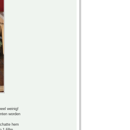
eel weinig!
anten worden
schatte hem
en 1.68m.