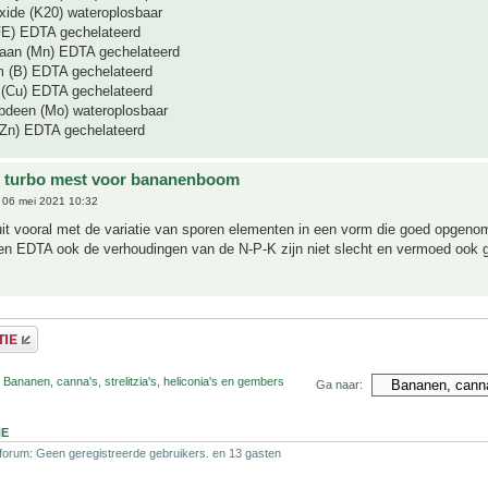
ide (K20) wateroplosbaar
FE) EDTA gechelateerd
aan (Mn) EDTA gechelateerd
 (B) EDTA gechelateerd
(Cu) EDTA gechelateerd
deen (Mo) wateroplosbaar
Zn) EDTA gechelateerd
e turbo mest voor bananenboom
06 mei 2021 10:32
 uit vooral met de variatie van sporen elementen in een vorm die goed opgen
ten EDTA ook de verhoudingen van de N-P-K zijn niet slecht en vermoed ook 
 Bananen, canna's, strelitzia's, heliconia's en gembers
Ga naar:
NE
 forum: Geen geregistreerde gebruikers. en 13 gasten