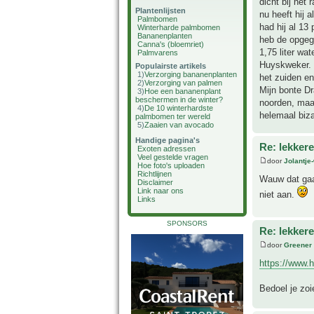
dicht bij het 
Plantenlijsten
nu heeft hij 
Palmbomen
had hij al 13 
Winterharde palmbomen
Bananenplanten
heb de opgege
Canna's (bloemriet)
1,75 liter wa
Palmvarens
Huyskweker. M
Populairste artikels
1)
Verzorging bananenplanten
het zuiden en
2)
Verzorging van palmen
Mijn bonte Dr
3)
Hoe een bananenplant
beschermen in de winter?
noorden, maar
4)
De 10 winterhardste
helemaal bizar
palmbomen ter wereld
5)
Zaaien van avocado
Handige pagina's
Re: lekker
Exoten adressen
Veel gestelde vragen
door
Jolantje
Hoe foto's uploaden
Richtlijnen
Wauw dat gaat
Disclaimer
Link naar ons
niet aan.
Links
SPONSORS
Re: lekker
door
Greener
https://www.
Bedoel je zoi