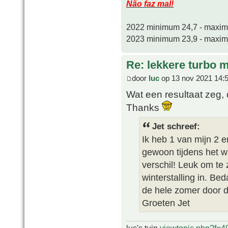
Não faz mal!
2022 minimum 24,7 - maxi
2023 minimum 23,9 - maxi
Re: lekkere turbo
door
luc
op 13 nov 2021 14:
Wat een resultaat zeg,
Thanks
Jet schreef:
Ik heb 1 van mijn 2 
gewoon tijdens het w
verschil! Leuk om te 
winterstalling in. Be
de hele zomer door d
Groeten Jet
luc's tuin
viewtopic.php?f=