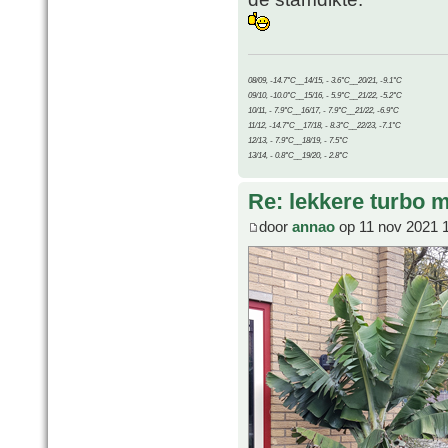
08/09, -14.7°C__14/15, - 3.6°C__20/21, -9.1°C
09/10, -10.0°C__15/16, - 5.9°C__21/22, -5.2°C
10/11, - 7.9°C__16/17, - 7.9°C__21/22, -6.9°C
11/12, -14.7°C__17/18, - 8.3°C__22/23, -7.1°C
12/13, - 7.9°C__18/19, - 7.5°C
13/14, - 0.8°C__19/20, - 2.8°C
Re: lekkere turbo
door
annao
op 11 nov 2021 