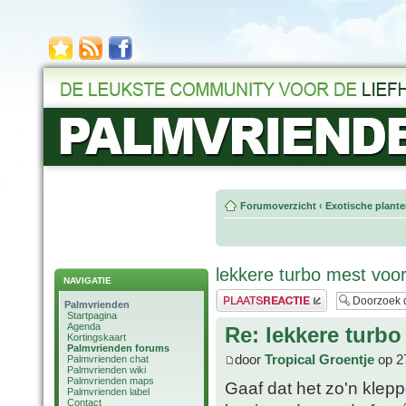
Forumoverzicht
‹
Exotische plant
lekkere turbo mest vo
NAVIGATIE
Plaats een reactie
Palmvrienden
Startpagina
Agenda
Re: lekkere tur
Kortingskaart
Palmvrienden forums
door
Tropical Groentje
op 2
Palmvrienden chat
Palmvrienden wiki
Palmvrienden maps
Gaaf dat het zo'n klep
Palmvrienden label
Contact