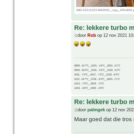
IMG-20211023-WA0002_copy_450x800.jp
Re: lekkere turbo
door
Rob
op 12 nov 2021 10
08/09, -14.7°C__14/15, - 3.6°C__20/21, -9.1°C
09/10, -10.0°C__15/16, - 5.9°C__21/22, -5.2°C
10/11, - 7.9°C__16/17, - 7.9°C__21/22, -6.9°C
11/12, -14.7°C__17/18, - 8.3°C__22/23, -7.1°C
12/13, - 7.9°C__18/19, - 7.5°C
13/14, - 0.8°C__19/20, - 2.8°C
Re: lekkere turbo
door
palmgek
op 12 nov 202
Maar goed dat die tro