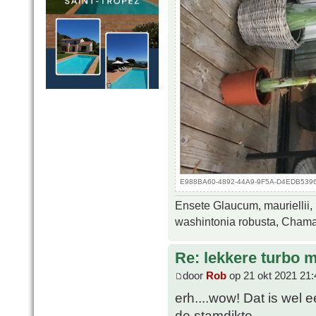
E988BA60-4892-44A9-9F5A-D4EDB5396E5
Ensete Glaucum, mauriellii,
washintonia robusta, Chamae
Re: lekkere turbo
door
Rob
op 21 okt 2021 21:
erh....wow! Dat is wel e
de stamdikte.