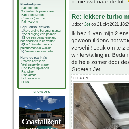
benieuwd naar de foto
Plantenlijsten
Palmbomen
Winterharde palmbomen
Bananenplanten
Re: lekkere turbo
Canna's (bloemriet)
Palmvarens
door
Jet
op 21 okt 2021 18:2
Populairste artikels
1)
Verzorging bananenplanten
Ik heb 1 van mijn 2 en
2)
Verzorging van palmen
3)
Hoe een bananenplant
gewoon tijdens het wate
beschermen in de winter?
4)
De 10 winterhardste
verschil! Leuk om te zie
palmbomen ter wereld
5)
Zaaien van avocado
winterstalling in. Beda
Handige pagina's
de hele zomer door dez
Exoten adressen
Veel gestelde vragen
Groeten Jet
Hoe foto's uploaden
Richtlijnen
Disclaimer
BIJLAGEN
Link naar ons
Links
SPONSORS