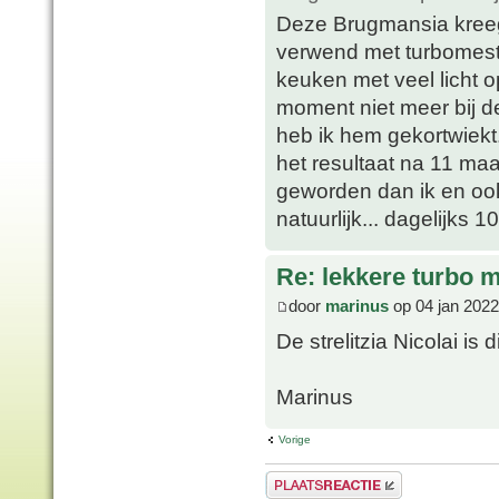
Deze Brugmansia kreeg 
verwend met turbomestwa
keuken met veel licht 
moment niet meer bij d
heb ik hem gekortwiekt.
het resultaat na 11 ma
geworden dan ik en ook
natuurlijk... dagelijks 10
Re: lekkere turbo
door
marinus
op 04 jan 2022
De strelitzia Nicolai is
Marinus
Vorige
Plaats een reactie