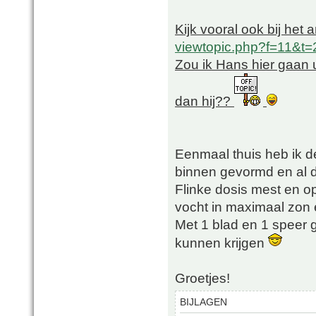
Kijk vooral ook bij het
viewtopic.php?f=11&t
Zou ik Hans hier gaan 
dan hij??
Eenmaal thuis heb ik d
binnen gevormd en al de
Flinke dosis mest en o
vocht in maximaal zon
Met 1 blad en 1 speer
kunnen krijgen
Groetjes!
BIJLAGEN