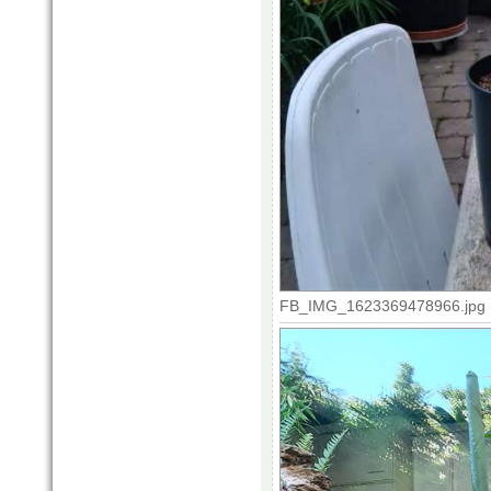
FB_IMG_1623369478966.jpg (