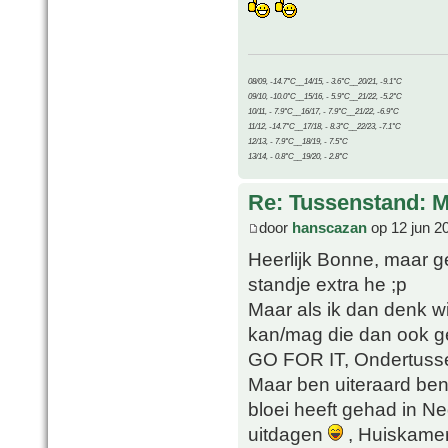
08/09, -14.7°C__14/15, - 3.6°C__20/21, -9.1°C
09/10, -10.0°C__15/16, - 5.9°C__21/22, -5.2°C
10/11, - 7.9°C__16/17, - 7.9°C__21/22, -6.9°C
11/12, -14.7°C__17/18, - 8.3°C__22/23, -7.1°C
12/13, - 7.9°C__18/19, - 7.5°C
13/14, - 0.8°C__19/20, - 2.8°C
Re: Tussenstand: 
door
hanscazan
op 12 jun 2
Heerlijk Bonne, maar ge
standje extra he ;p
Maar als ik dan denk wi
kan/mag die dan ook gev
GO FOR IT, Ondertussen
Maar ben uiteraard be
bloei heeft gehad in N
uitdagen
, Huiskamer