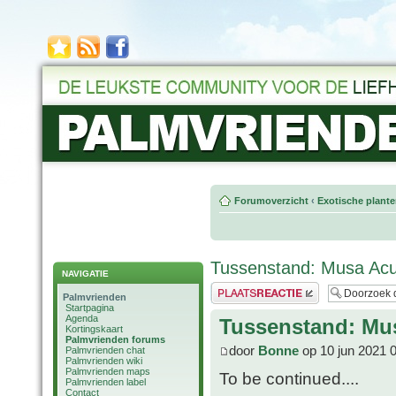
Forumoverzicht
‹
Exotische plant
Tussenstand: Musa Acu
NAVIGATIE
Plaats een reactie
Palmvrienden
Startpagina
Agenda
Tussenstand: Mu
Kortingskaart
Palmvrienden forums
door
Bonne
op 10 jun 2021 
Palmvrienden chat
Palmvrienden wiki
Palmvrienden maps
To be continued....
Palmvrienden label
Contact