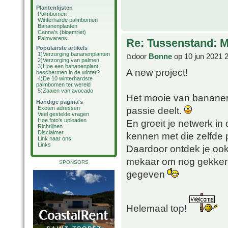
Plantenlijsten
Palmbomen
Winterharde palmbomen
Bananenplanten
Canna's (bloemriet)
Palmvarens
Re: Tussenstand: 
Populairste artikels
1)
Verzorging bananenplanten
door
Bonne
op 10 jun 2021 
2)
Verzorging van palmen
3)
Hoe een bananenplant
A new project!
beschermen in de winter?
4)
De 10 winterhardste
palmbomen ter wereld
5)
Zaaien van avocado
Het mooie van bananenp
Handige pagina's
passie deelt.
Exoten adressen
Veel gestelde vragen
Hoe foto's uploaden
En groeit je netwerk i
Richtlijnen
Disclaimer
kennen met die zelfde
Link naar ons
Links
Daardoor ontdek je oo
mekaar om nog gekker t
SPONSORS
gegeven
Helemaal top!