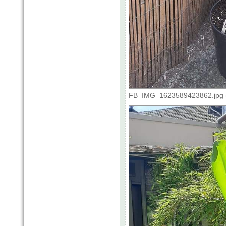
FB_IMG_1623589423862.jpg (