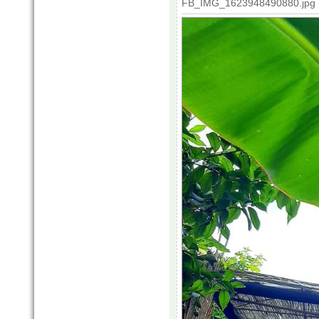
FB_IMG_1623948490880.jpg (