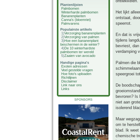
ontwikkelen.
Plantenlijsten
Palmbomen
Het lijkt all
Winterharde palmbomen
Bananenplanten
ontstaat, doo
Canna's (bloemriet)
speerrot.
Palmvarens
Populairste artikels
1)
Verzorging bananenplanten
En dat is vrij
2)
Verzorging van palmen
tijdens langd
3)
Hoe een bananenplant
beschermen in de winter?
bevriest, da
4)
De 10 winterhardste
verdamping vi
palmbomen ter wereld
5)
Zaaien van avocado
Palmen die bl
Handige pagina's
Exoten adressen
schimmelaanta
Veel gestelde vragen
speergroei to
Hoe foto's uploaden
Richtlijnen
Disclaimer
De boodschap 
Link naar ons
Links
groeiomstandi
bevroren? Is 
SPONSORS
niet aan grot
isolerend bla
Maar wegzagen
om te herste
blad. Ik weet
chemische tro