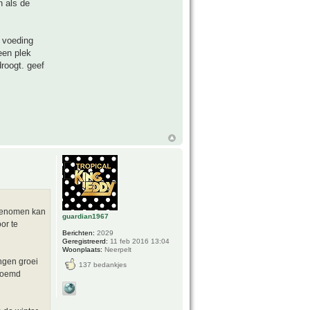
n als de
g voeding
een plek
droogt. geef
t genomen kan
guardian1967
or te
Berichten:
2029
Geregistreerd:
11 feb 2016 13:04
Woonplaats:
Neerpelt
ngen groei
137 bedankjes
enoemd