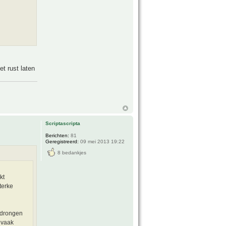
t rust laten
Scriptascripta
Berichten:
81
Geregistreerd:
09 mei 2013 19:22
8 bedankjes
kt
terke
gedrongen
, vaak