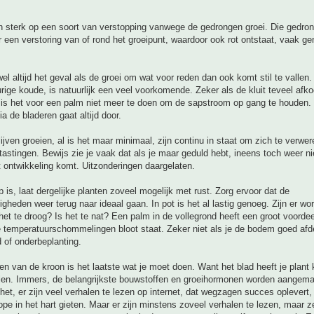
een sterk op een soort van verstopping vanwege de gedrongen groei. Die gedro
r een verstoring van of rond het groeipunt, waardoor ook rot ontstaat, vaak 
wel altijd het geval als de groei om wat voor reden dan ook komt stil te vallen. 
urige koude, is natuurlijk een veel voorkomende. Zeker als de kluit teveel afkoe
n is het voor een palm niet meer te doen om de sapstroom op gang te houden.
a de bladeren gaat altijd door.
ijven groeien, al is het maar minimaal, zijn continu in staat om zich te verwe
stingen. Bewijs zie je vaak dat als je maar geduld hebt, ineens toch weer n
t ontwikkeling komt. Uitzonderingen daargelaten.
is, laat dergelijke planten zoveel mogelijk met rust. Zorg ervoor dat de
gheden weer terug naar ideaal gaan. In pot is het al lastig genoeg. Zijn er wor
het te droog? Is het te nat? Een palm in de vollegrond heeft een groot voordeel
e temperatuurschommelingen bloot staat. Zeker niet als je de bodem goed af
d of onderbeplanting.
 van de kroon is het laatste wat je moet doen. Want het blad heeft je plant 
llen. Immers, de belangrijkste bouwstoffen en groeihormonen worden aangema
 het, er zijn veel verhalen te lezen op internet, dat wegzagen succes oplevert
pe in het hart gieten. Maar er zijn minstens zoveel verhalen te lezen, maar z