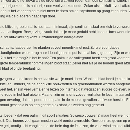
 vrijwel altijd het geval als de groei om wat voor reden dan ook komt stil te vallen. I
langdurige koude, is natuurlijk een veel voorkomende. Zeker als de kluit teveel afkoel
, dan is het voor een palm niet meer te doen om de sapstroom op gang te houden.
ng via de bladeren gaat altijd door.
ie blijven groeien, al is het maar minimaal, zijn continu in staat om zich te verwer
aantastingen. Bewijs zie je vaak dat als je maar geduld hebt, ineens toch weer n
ei tot ontwikkeling komt. Uitzonderingen daargelaten.
chap is, laat dergelijke planten zoveel mogelijk met rust. Zorg ervoor dat de
tandigheden weer terug naar ideaal gaan. In pot is het al lastig genoeg. Zijn er wo
? Is het te droog? Is het te nat? Een palm in de vollegrond heeft een groot voordeel
 grote temperatuurschommelingen bloot staat. Zeker niet als je de bodem goed afd
d blad of onderbeplanting.
zagen van de kroon is het laatste wat je moet doen. Want het blad heeft je plant k
rstellen. Immers, de belangrijkste bouwstoffen en groeihormonen worden aangema
 weet het, er zijn veel verhalen te lezen op internet, dat wegzagen succes oplevert, 
e trope in het hart gieten. Maar er zijn minstens zoveel verhalen te lezen, maar ze
igen ervaring, dat na speerrot een palm in de meeste gevallen zelf weer herstelt. E
nmaal gesetteld is op een goede plek staat, dit zelden nog gebeurt.
ste, bedenk dat een palm in dit soort situaties (sowieso trouwens) maar heel weinig
eft. Dus ineens veel gaan mesten werkt eerder averechts. Gewoon rust geven op 
e gelijkmatig licht vangt en niet de hele dag de felle zon, de volle wind en snel uit