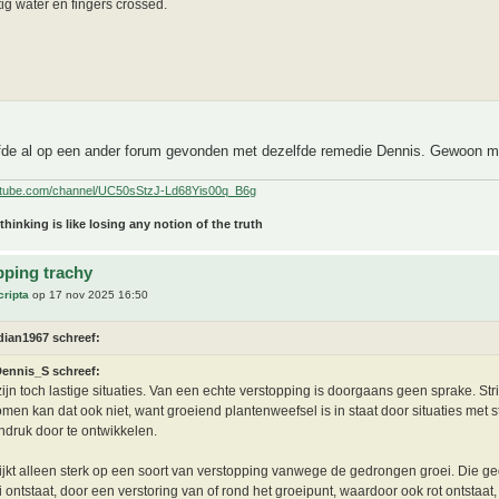
ig water en fingers crossed.
lfde al op een ander forum gevonden met dezelfde remedie Dennis. Gewoon me
utube.com/channel/UC50sStzJ-Ld68Yis00q_B6g
 thinking is like losing any notion of the truth
pping trachy
cripta
op 17 nov 2025 16:50
dian1967 schreef:
ennis_S schreef:
zijn toch lastige situaties. Van een echte verstopping is doorgaans geen sprake. Stri
men kan dat ook niet, want groeiend plantenweefsel is in staat door situaties met s
ndruk door te ontwikkelen.
lijkt alleen sterk op een soort van verstopping vanwege de gedrongen groei. Die 
i ontstaat, door een verstoring van of rond het groeipunt, waardoor ook rot ontstaat