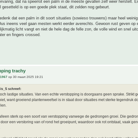
ervaring, dat na speerrot een palm in de meeste gevallen zelf weer herstelt. E
 gesetteld is op een goede plek staat, dit zelden nog gebeurt.
bedenk dat een palm in dit soort situaties (sowieso trouwens) maar heel weini
 Dus ineens veel gaan mesten werkt eerder averechts. Gewoon rust geven op 
ijkmatig licht vangt en niet de hele dag de felle zon, de volle wind en snel uit
ter en fingers crossed.
pping trachy
n1967
op 30 maart 2025 19:21
is_S schreef:
 toch lastige situaties. Van een echte verstopping is doorgaans geen sprake. Strik
niet, want groeiend plantenweefsel is in staat door situaties met sterke tegendruk do
len.
t alleen sterk op een soort van verstopping vanwege de gedrongen groei. Die gedro
, door een verstoring van of rond het groeipunt, waardoor ook rot ontstaat, vaak g
.