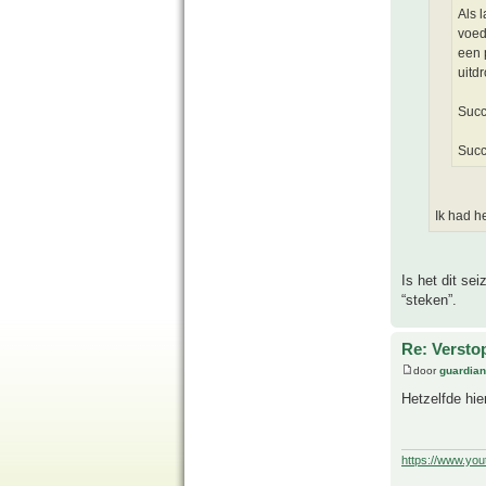
Als 
voed
een 
uitd
Succ
Suc
Ik had h
Is het dit se
“steken”.
Re: Versto
door
guardia
Hetzelfde hie
https://www.yo