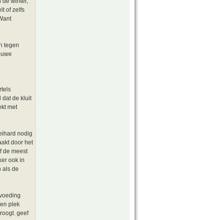
n de winter,
t of zelfs
 Want
en tegen
ieuwe
rtels
 dat de kluit
ekt met
eihard nodig
akt door het
of de meest
ker ook in
n als de
 voeding
een plek
droogt. geef