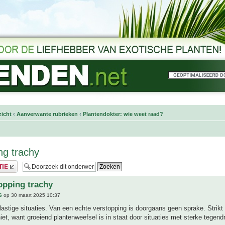
icht
‹
Aanverwante rubrieken
‹
Plantendokter: wie weet raad?
ng trachy
opping trachy
S
op 30 maart 2025 10:37
 lastige situaties. Van een echte verstopping is doorgaans geen sprake. Stri
iet, want groeiend plantenweefsel is in staat door situaties met sterke tegend