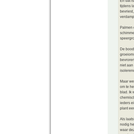
En dat is
tijdens 
bevriest
verdampi
Palmen d
schimmel
speergro
De boods
groeioms
bevroren
niet aan
isoleren
Maar weg
om te he
blad. Ik
chemisch
ieders e
plant ee
Als laat
nodig he
waar dez