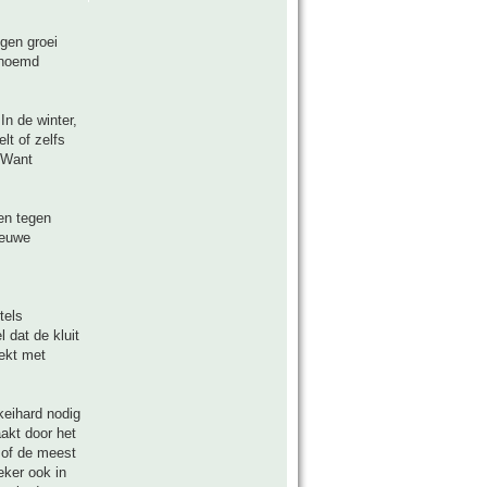
ngen groei
genoemd
In de winter,
lt of zelfs
 Want
ren tegen
ieuwe
tels
 dat de kluit
dekt met
keihard nodig
akt door het
, of de meest
eker ook in