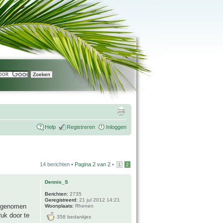
Help
Registreren
Inloggen
14 berichten •
Pagina
2
van
2
•
1
2
Dennis_S
Berichten:
2735
Geregistreerd:
21 jul 2012 14:21
kt genomen
Woonplaats:
Rhenen
ruk door te
358 bedankjes