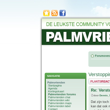
Forumoverz
Verstoppi
NAVIGATIE
Plaats een reactie
Palmvrienden
Startpagina
Agenda
Re: Verst
Kortingskaart
Palmvrienden forums
door
Dennis_
Palmvrienden chat
Palmvrienden wiki
Dat zijn toch
Palmvrienden maps
kan dat ook n
Palmvrienden label
Contact