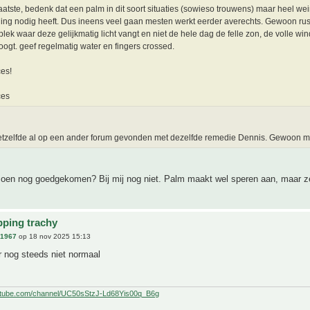
laatste, bedenk dat een palm in dit soort situaties (sowieso trouwens) maar heel wei
ing nodig heeft. Dus ineens veel gaan mesten werkt eerder averechts. Gewoon ru
plek waar deze gelijkmatig licht vangt en niet de hele dag de felle zon, de volle wi
roogt. geef regelmatig water en fingers crossed.
es!
ces
etzelfde al op een ander forum gevonden met dezelfde remedie Dennis. Gewoon me
izoen nog goedgekomen? Bij mij nog niet. Palm maakt wel speren aan, maar ze
pping trachy
n1967
op 18 nov 2025 15:13
r nog steeds niet normaal
utube.com/channel/UC50sStzJ-Ld68Yis00q_B6g