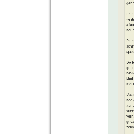
geno
En da
wint
afko
houd
Palm
schi
spee
De b
groe
bevr
klui
met 
Maar
nodi
aang
succ
verh
geva
zeld