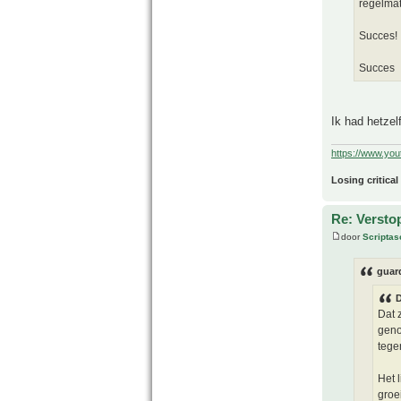
regelmat
Succes!
Succes
Ik had hetze
https://www.yo
Losing critical
Re: Versto
door
Scriptas
guar
D
Dat 
geno
tege
Het 
groe