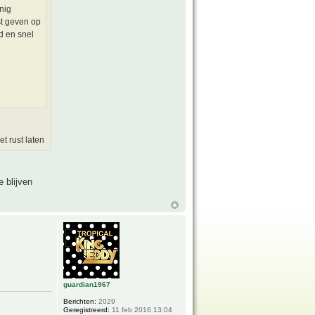
nig
st geven op
nd en snel
t rust laten
 blijven
guardian1967
Berichten:
2029
Geregistreerd:
11 feb 2016 13:04