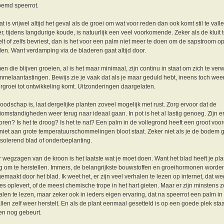
emd speerrot.
t is vrijwel altijd het geval als de groei om wat voor reden dan ook komt stil te valle
er, tijdens langdurige koude, is natuurlijk een veel voorkomende. Zeker als de kluit 
elt of zelfs bevriest, dan is het voor een palm niet meer te doen om de sapstroom o
en. Want verdamping via de bladeren gaat altijd door.
en die blijven groeien, al is het maar minimaal, zijn continu in staat om zich te ve
mmelaantastingen. Bewijs zie je vaak dat als je maar geduld hebt, ineens toch we
rgroei tot ontwikkeling komt. Uitzonderingen daargelaten.
oodschap is, laat dergelijke planten zoveel mogelijk met rust. Zorg ervoor dat de
iomstandigheden weer terug naar ideaal gaan. In pot is het al lastig genoeg. Zijn er
oren? Is het te droog? Is het te nat? Een palm in de vollegrond heeft een groot voo
t niet aan grote temperatuurschommelingen bloot staat. Zeker niet als je de bodem 
isolerend blad of onderbeplanting.
 wegzagen van de kroon is het laatste wat je moet doen. Want het blad heeft je pla
g om te herstellen. Immers, de belangrijkste bouwstoffen en groeihormonen worde
emaakt door het blad. Ik weet het, er zijn veel verhalen te lezen op internet, dat 
es oplevert, of de meest chemische trope in het hart gieten. Maar er zijn minstens 
alen te lezen, maar zeker ook in ieders eigen ervaring, dat na speerrot een palm i
llen zelf weer herstelt. En als de plant eenmaal gesetteld is op een goede plek staat
en nog gebeurt.