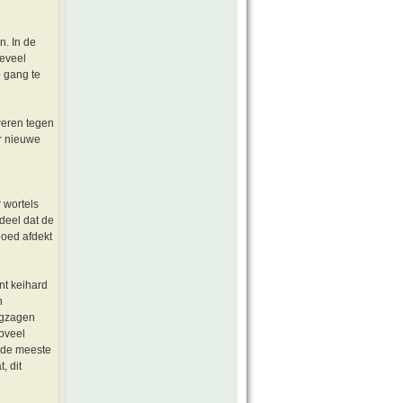
n. In de
teveel
p gang te
rweren tegen
er nieuwe
 wortels
rdeel dat de
goed afdekt
nt keihard
n
wegzagen
zoveel
n de meeste
, dit