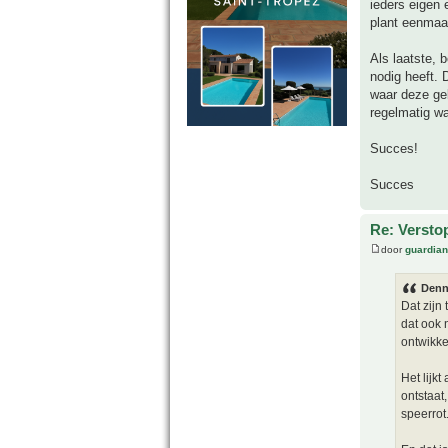
ieders eigen 
plant eenmaal
Als laatste, 
nodig heeft.
waar deze gel
regelmatig wa
Succes!
Succes
Re: Versto
door
guardia
Denn
Dat zijn
dat ook 
ontwikke
Het lijk
ontstaat
speerrot