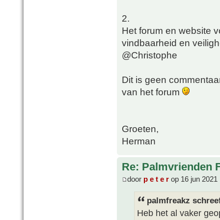
2.
Het forum en website vo
vindbaarheid en veiligh
@Christophe
Dit is geen commentaa
van het forum
Groeten,
Herman
Re: Palmvrienden 
door
p e t e r
op 16 jun 2021
palmfreakz schree
Heb het al vaker ge