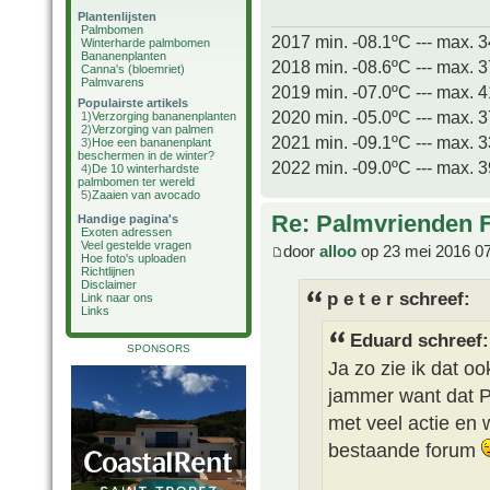
Plantenlijsten
Palmbomen
2017 min. -08.1ºC --- max. 
Winterharde palmbomen
Bananenplanten
2018 min. -08.6ºC --- max. 
Canna's (bloemriet)
Palmvarens
2019 min. -07.0ºC --- max. 
Populairste artikels
2020 min. -05.0ºC --- max. 
1)
Verzorging bananenplanten
2)
Verzorging van palmen
2021 min. -09.1ºC --- max. 
3)
Hoe een bananenplant
beschermen in de winter?
2022 min. -09.0ºC --- max. 
4)
De 10 winterhardste
palmbomen ter wereld
5)
Zaaien van avocado
Re: Palmvrienden 
Handige pagina's
Exoten adressen
Veel gestelde vragen
door
alloo
op 23 mei 2016 0
Hoe foto's uploaden
Richtlijnen
Disclaimer
p e t e r schreef:
Link naar ons
Links
Eduard schreef:
SPONSORS
Ja zo zie ik dat o
jammer want dat P
met veel actie en w
bestaande forum