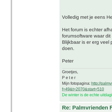
Volledig met je eens He
Het forum is echter af
forumsoftware waar dit 
Blijkbaar is er erg ve
doen.
Peter
Groetjes,
P e t e r
Mijn fotopagina:
http://palm
f=49&t=2070&start=510
De winter is de echte uitda
Re: Palmvrienden 