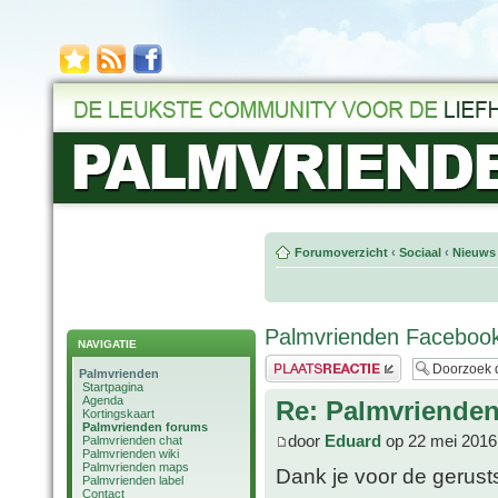
Forumoverzicht
‹
Sociaal
‹
Nieuws 
Palmvrienden Faceboo
NAVIGATIE
Plaats een reactie
Palmvrienden
Startpagina
Agenda
Re: Palmvriende
Kortingskaart
Palmvrienden forums
door
Eduard
op 22 mei 2016
Palmvrienden chat
Palmvrienden wiki
Palmvrienden maps
Dank je voor de gerusts
Palmvrienden label
Contact