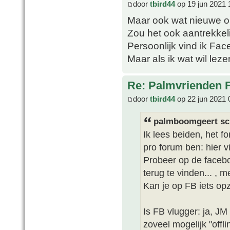
door
tbird44
op 19 jun 2021 
Maar ook wat nieuwe o
Zou het ook aantrekkel
Persoonlijk vind ik Fac
Maar als ik wat wil leze
Re: Palmvrienden 
door
tbird44
op 22 jun 2021 
palmboomgeert sc
Ik lees beiden, het 
pro forum ben: hier v
Probeer op de faceb
terug te vinden... , m
Kan je op FB iets op
Is FB vlugger: ja, JM 
zoveel mogelijk "offli