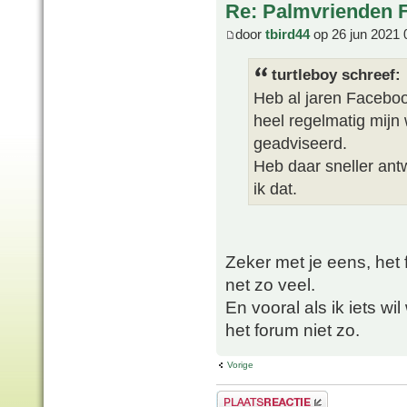
Re: Palmvrienden 
door
tbird44
op 26 jun 2021 
turtleboy schreef:
Heb al jaren Faceboo
heel regelmatig mijn
geadviseerd.
Heb daar sneller ant
ik dat.
Zeker met je eens, het 
net zo veel.
En vooral als ik iets wi
het forum niet zo.
Vorige
Plaats een reactie