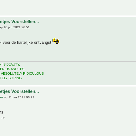
tjes Voorstellen...
p 10 jan 2021 20:51
el voor de hartelijke ontvangst
 IS BEAUTY,
ENIUS AND IT'S
E ABSOLUTELY RIDICULOUS
TELY BORING
tjes Voorstellen...
an
op 11 jan 2021 00:22
ns
ier