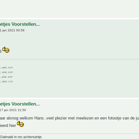
tjes Voorstellen...
1 jan 2021 00:58
od
C__20/21, -9.1°C
C__21/22, -5.2°C
C__21/22, -6.9°C
C__22/23, -7.1°C
tjes Voorstellen...
17 jan 2021 21:50
aar alsnog welkom Hans..veel plezier met meelezen en een fotootje van de ju
deerd hier
 Dalmatië in mn achtertuintje.