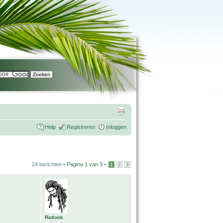
Help
Registreren
Inloggen
24 berichten •
Pagina
1
van
3
•
1
2
3
Ratlook