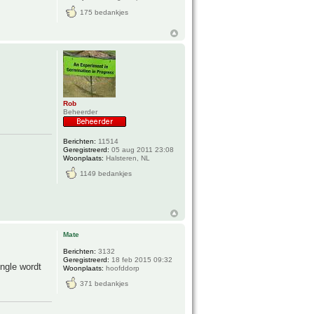
175 bedankjes
Rob
Beheerder
Berichten:
11514
Geregistreerd:
05 aug 2011 23:08
Woonplaats:
Halsteren, NL
1149 bedankjes
Mate
Berichten:
3132
Geregistreerd:
18 feb 2015 09:32
ngle wordt
Woonplaats:
hoofddorp
371 bedankjes