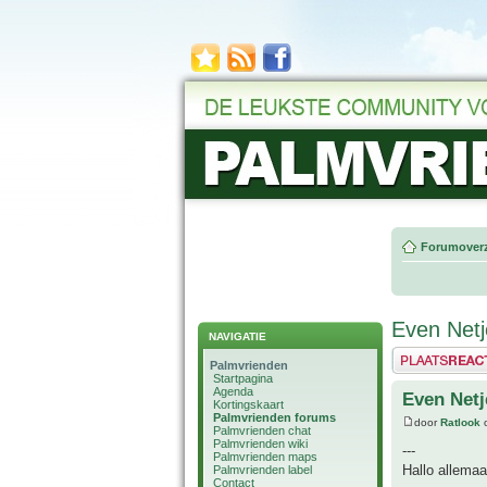
Forumoverz
Even Netj
NAVIGATIE
Plaats een reactie
Palmvrienden
Startpagina
Agenda
Even Netj
Kortingskaart
Palmvrienden forums
door
Ratlook
o
Palmvrienden chat
Palmvrienden wiki
---
Palmvrienden maps
Hallo allemaa
Palmvrienden label
Contact