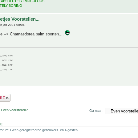
E ABSOLUTELY RIDICULOUS
TELY BORING
tjes Voorstellen...
9 jan 2021 00:04
le --> Chamaedorea palm soorten....
C__20/21, -9.1°C
C__21/22, -5.2°C
C__21/22, -6.9°C
C__22/23, -7.1°C
 Even voorstellen?
Ga naar:
NE
 forum: Geen geregistreerde gebruikers. en 4 gasten