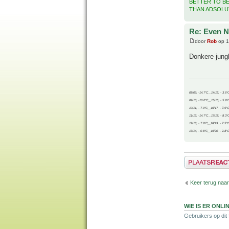
BETTER TO B
THAN ADSOLU
Re: Even Ne
door
Rob
op 1
Donkere jung
08/09, -14.7°C__14/15, - 3.6°
09/10, -10.0°C__15/16, - 5.9°
10/11, - 7.9°C__16/17, - 7.9°
11/12, -14.7°C__17/18, - 8.3°
12/13, - 7.9°C__18/19, - 7.5°C
13/14, - 0.8°C__19/20, - 2.8°C
Plaats een reactie
Keer terug naar
WIE IS ER ONLI
Gebruikers op dit