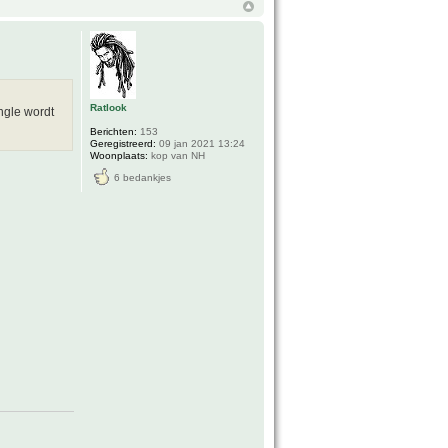
Ratlook
ngle wordt
Berichten:
153
Geregistreerd:
09 jan 2021 13:24
Woonplaats:
kop van NH
6 bedankjes