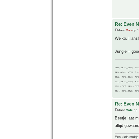
Re: Even Ne
door
Rob
op 1
Welko, Hans!
Jungle = go
08/09, -14.7°C__14/15, - 3.6°
09/10, -10.0°C__15/16, - 5.9°
10/11, - 7.9°C__16/17, - 7.9°
11/12, -14.7°C__17/18, - 8.3°
12/13, - 7.9°C__18/19, - 7.5°C
13/14, - 0.8°C__19/20, - 2.8°C
Re: Even Ne
door
Mate
op 
Beetje laat m
altijd gewaar
Een klein stukje