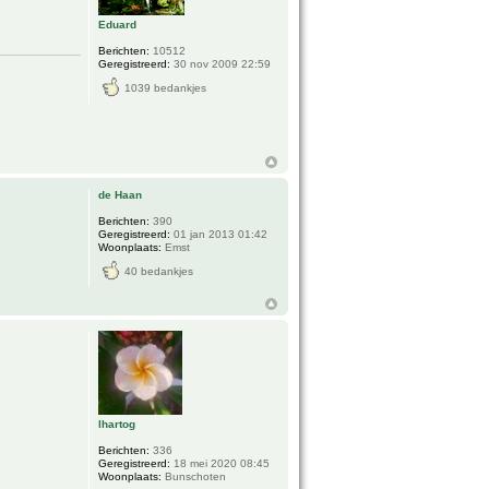
Eduard
Berichten:
10512
Geregistreerd:
30 nov 2009 22:59
1039 bedankjes
de Haan
Berichten:
390
Geregistreerd:
01 jan 2013 01:42
Woonplaats:
Emst
40 bedankjes
lhartog
Berichten:
336
Geregistreerd:
18 mei 2020 08:45
Woonplaats:
Bunschoten