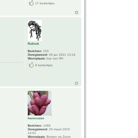
17 bedankjes
Ratlook
Berichten:
153
Geregistreerd:
09 jan 2021 13:24
Woonplaats:
kop van NH
6 bedankjes
hanscazan
Berichten:
1489
Geregistreerd:
26 maart 2015
14:01
Woonplaats:
Bergen op Zoom