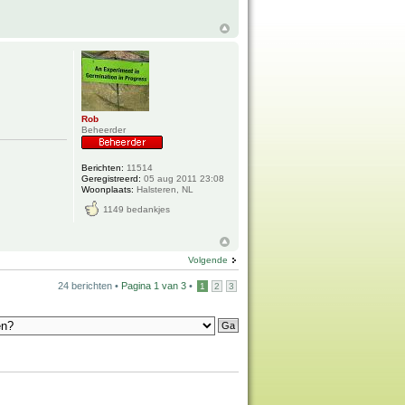
Rob
Beheerder
Berichten:
11514
Geregistreerd:
05 aug 2011 23:08
Woonplaats:
Halsteren, NL
1149 bedankjes
Volgende
24 berichten •
Pagina
1
van
3
•
1
2
3