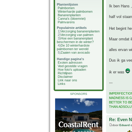
Plantenlijsten
Ik ben Hans 
Palmbomen
Winterharde palmbomen
Bananenplanten
half vol staan
Canna's (bloemriet)
Palmvarens
Populairste artikels
Het begint he
1)
Verzorging bananenplanten
2)
Verzorging van palmen
3)
Hoe een bananenplant
Maar omdat i
beschermen in de winter?
4)
De 10 winterhardste
palmbomen ter wereld
alles ervan w
5)
Zaaien van avocado
Handige pagina's
Dus ik ga vee
Exoten adressen
Veel gestelde vragen
Hoe foto's uploaden
ik er was
Richtlijnen
Disclaimer
Link naar ons
---
Links
IMPERFECTION
SPONSORS
MADNESS IS G
BETTER TO B
THAN ADSOLU
Re: Even Ne
door
Eduard
o