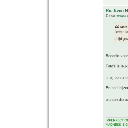
Re: Even Ne
door
Ratlook
o
Mate
Beetje l
altijd g
Bedankt voor
Foto's is leuk
is bij een a
En heel bijzo
planten die e
---
IMPERFECTION
MADNESS IS G