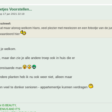
tjes Voorstellen...
p 17 jan 2021 22:19
 schreef:
aat maar alsnog welkom Hans..veel plezier met meelezen en een fotootje van de ju
ewaardeerd hier
 je welkom.
, maar dan zie je alle andere troep ook in huis die er
lleenstaande man
ndere planten heb ik nu ook weer niet, alleen maar
en veel te donker senioren - appartementje kunnen verdragen
 IS BEAUTY,
ENIUS AND IT'S