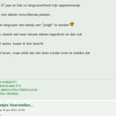
, 67 jaar en heb zo langzamerhand mijn appartementje
 met allerlei verschillende planten .
el langzaam een beetje een "jungle" te worden
k steeds wel weer nieuwe ideeën tegenkom en dan ook
il weten, kwam ik hier terecht.
l lezen, maar wilde dat niet doen zonder even te melden dat
 IS BEAUTY,
ENIUS AND IT'S
E ABSOLUTELY RIDICULOUS
TELY BORING
tjes Voorstellen...
p 10 jan 2021 15:36