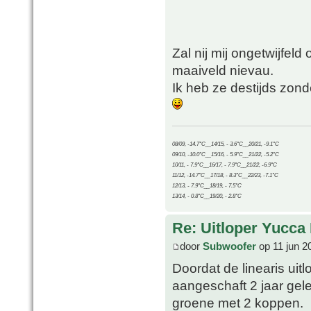
Zal nij mij ongetwijfel
maaiveld nievau.
Ik heb ze destijds zon
08/09, -14.7°C__14/15, - 3.6°C__20/21, -9.1°C
09/10, -10.0°C__15/16, - 5.9°C__21/22, -5.2°C
10/11, - 7.9°C__16/17, - 7.9°C__21/22, -6.9°C
11/12, -14.7°C__17/18, - 8.3°C__22/23, -7.1°C
12/13, - 7.9°C__18/19, - 7.5°C
13/14, - 0.8°C__19/20, - 2.8°C
Re: Uitloper Yucca 
door
Subwoofer
op 11 jun 2
Doordat de linearis uit
aangeschaft 2 jaar gele
groene met 2 koppen.