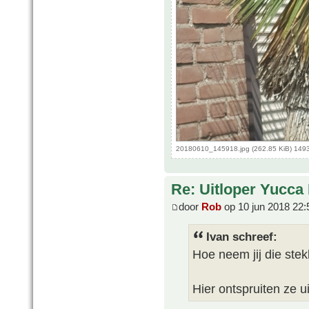
20180610_145918.jpg (262.85 KiB) 149
Re: Uitloper Yucca 
door
Rob
op 10 jun 2018 22:
Ivan schreef:
Hoe neem jij die ste
Hier ontspruiten ze u