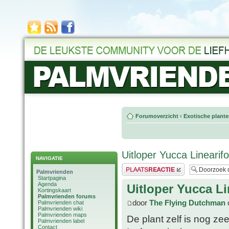
Forumoverzicht
‹
Exotische plant
Uitloper Yucca Linearifo
NAVIGATIE
Plaats een reactie
Palmvrienden
Startpagina
Agenda
Uitloper Yucca Li
Kortingskaart
Palmvrienden forums
door
The Flying Dutchman
o
Palmvrienden chat
Palmvrienden wiki
Palmvrienden maps
De plant zelf is nog zee
Palmvrienden label
Contact