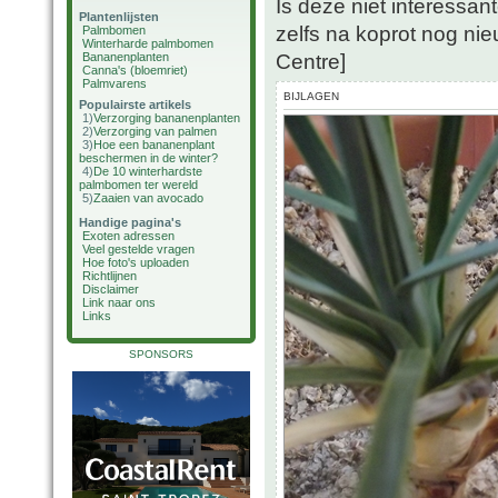
Is deze niet interessant
Plantenlijsten
zelfs na koprot nog nie
Palmbomen
Winterharde palmbomen
Centre]
Bananenplanten
Canna's (bloemriet)
Palmvarens
BIJLAGEN
Populairste artikels
1)
Verzorging bananenplanten
2)
Verzorging van palmen
3)
Hoe een bananenplant
beschermen in de winter?
4)
De 10 winterhardste
palmbomen ter wereld
5)
Zaaien van avocado
Handige pagina's
Exoten adressen
Veel gestelde vragen
Hoe foto's uploaden
Richtlijnen
Disclaimer
Link naar ons
Links
SPONSORS