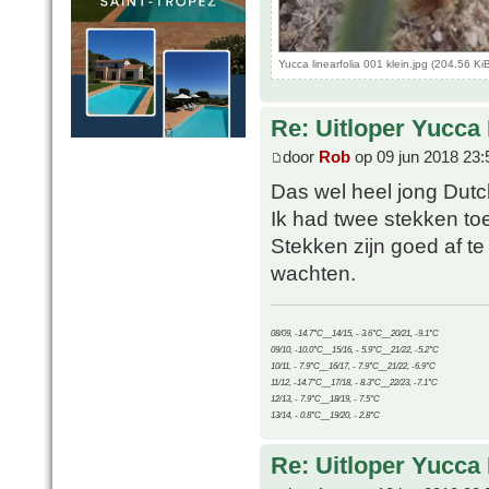
Yucca linearfolia 001 klein.jpg (204.56 
Re: Uitloper Yucca 
door
Rob
op 09 jun 2018 23:
Das wel heel jong Dutc
Ik had twee stekken to
Stekken zijn goed af te
wachten.
08/09, -14.7°C__14/15, - 3.6°C__20/21, -9.1°C
09/10, -10.0°C__15/16, - 5.9°C__21/22, -5.2°C
10/11, - 7.9°C__16/17, - 7.9°C__21/22, -6.9°C
11/12, -14.7°C__17/18, - 8.3°C__22/23, -7.1°C
12/13, - 7.9°C__18/19, - 7.5°C
13/14, - 0.8°C__19/20, - 2.8°C
Re: Uitloper Yucca 