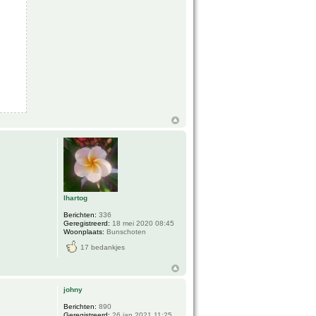
lhartog
Berichten:
336
Geregistreerd:
18 mei 2020 08:45
Woonplaats:
Bunschoten
17 bedankjes
johny
Berichten:
890
Geregistreerd:
26 jan 2021 11:25