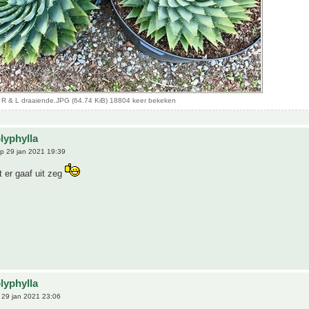
a R & L draaiende.JPG (64.74 KiB) 18804 keer bekeken
lyphylla
p 29 jan 2021 19:39
 er gaaf uit zeg
lyphylla
29 jan 2021 23:06