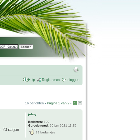
Help
Registreren
Inloggen
16 berichten •
Pagina
1
van
2
•
1
2
johny
Berichten:
890
Geregistreerd:
26 jan 2021 11:25
 - 20 dagen
99 bedankjes