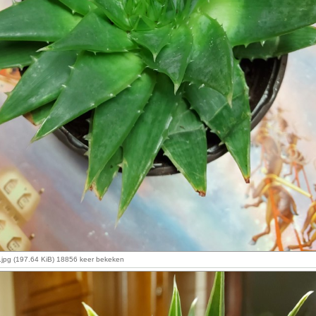
a.jpg (197.64 KiB) 18856 keer bekeken