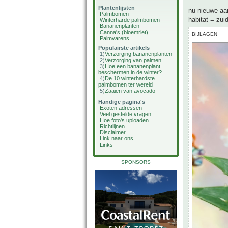
Plantenlijsten
nu nieuwe aa
Palmbomen
habitat = zui
Winterharde palmbomen
Bananenplanten
Canna's (bloemriet)
BIJLAGEN
Palmvarens
Populairste artikels
1)
Verzorging bananenplanten
2)
Verzorging van palmen
3)
Hoe een bananenplant
beschermen in de winter?
4)
De 10 winterhardste
palmbomen ter wereld
5)
Zaaien van avocado
Handige pagina's
Exoten adressen
Veel gestelde vragen
Hoe foto's uploaden
Richtlijnen
Disclaimer
Link naar ons
Links
SPONSORS