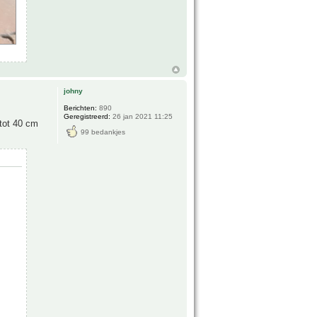
johny
Berichten:
890
Geregistreerd:
26 jan 2021 11:25
 tot 40 cm
99 bedankjes