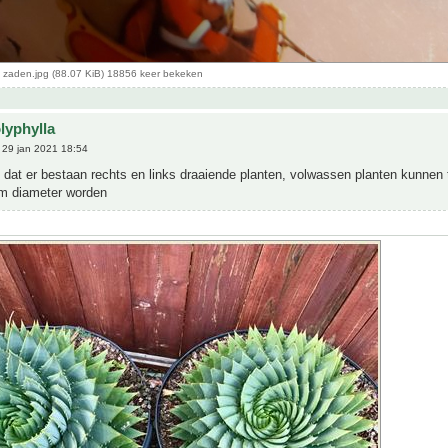
a zaden.jpg (88.07 KiB) 18856 keer bekeken
lyphylla
29 jan 2021 18:54
s dat er bestaan rechts en links draaiende planten, volwassen planten kunnen
m diameter worden