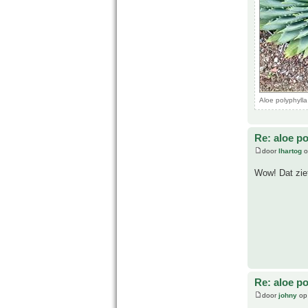
Aloe polyphyll
Re: aloe po
door
lhartog
o
Wow! Dat ziet
Re: aloe po
door
johny
op 