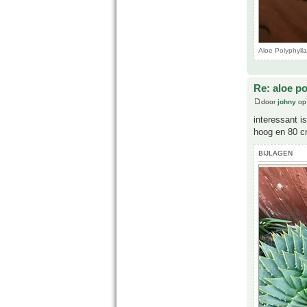
Aloe Polyphyll
Re: aloe po
door
johny
op 
interessant i
hoog en 80 c
BIJLAGEN