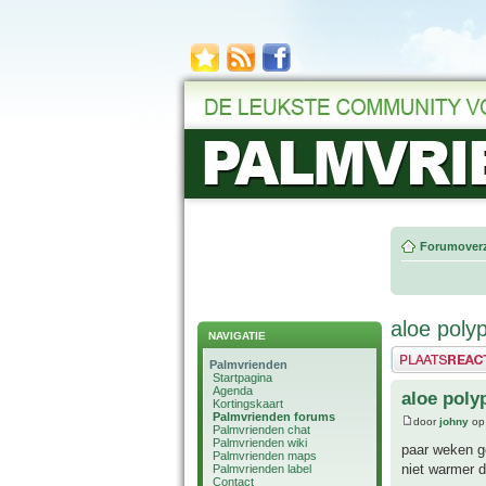
Forumoverz
aloe polyp
NAVIGATIE
Plaats een reactie
Palmvrienden
Startpagina
Agenda
aloe poly
Kortingskaart
Palmvrienden forums
door
johny
op 
Palmvrienden chat
Palmvrienden wiki
paar weken ge
Palmvrienden maps
niet warmer d
Palmvrienden label
Contact