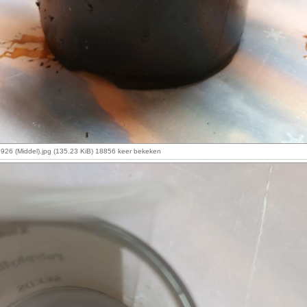
26 (Middel).jpg (135.23 KiB) 18856 keer bekeken