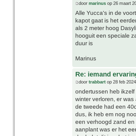
door
marinus
op 26 maart 2
Alle Yucca's in de voor
kapot gaat is het eerde
als 2 meter hoog Dasyl
hooguit een speciale z
duur is
Marinus
Re: iemand ervari
door
trabbart
op 28 feb 2024
ondertussen heb ikzelf e
winter verloren, er was 
de tweede had een 40c
dus, ik heb em nog noo
een verhoogd zand en k
aanplant was er het eers