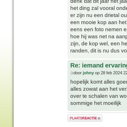
denk dat dit jaar het j
het ding zal vooral on
er zijn nu een drietal o
een mooie kop aan het 
eens een foto nemen en
hoe hij was net na aanp
zijn, de kop wel, een he
randen, dit is nu dus v
Re: iemand ervari
door
johny
op 28 feb 2024 2
hopelijk komt alles goe
alles zowat aan het ve
over te schalen van wo
sommige het moeilijk
Plaats een reactie