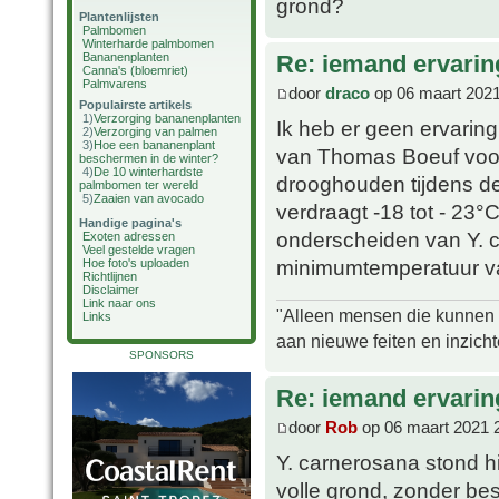
grond?
Plantenlijsten
Palmbomen
Winterharde palmbomen
Bananenplanten
Re: iemand ervarin
Canna's (bloemriet)
Palmvarens
door
draco
op 06 maart 2021
Populairste artikels
1)
Verzorging bananenplanten
Ik heb er geen ervari
2)
Verzorging van palmen
3)
Hoe een bananenplant
van Thomas Boeuf voor
beschermen in de winter?
4)
De 10 winterhardste
drooghouden tijdens d
palmbomen ter wereld
5)
Zaaien van avocado
verdraagt -18 tot - 23°C
Handige pagina's
onderscheiden van Y. c
Exoten adressen
Veel gestelde vragen
minimumtemperatuur van
Hoe foto's uploaden
Richtlijnen
Disclaimer
Link naar ons
"Alleen mensen die kunnen tw
Links
aan nieuwe feiten en inzich
SPONSORS
Re: iemand ervari
door
Rob
op 06 maart 2021 
Y. carnerosana stond 
volle grond, zonder bes