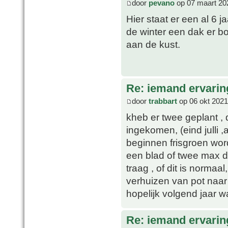
door
pevano
op 07 maart 20
Hier staat er een al 6 
de winter een dak er bo
aan de kust.
Re: iemand ervari
door
trabbart
op 06 okt 2021
kheb er twee geplant , 
ingekomen, (eind julli 
beginnen frisgroen wor
een blad of twee max d
traag , of dit is normaa
verhuizen van pot naar 
hopelijk volgend jaar wa
Re: iemand ervari