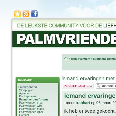
Forumoverzicht
‹
Exotische plant
iemand ervaringen me
NAVIGATIE
Plaats een reactie
Palmvrienden
Startpagina
Agenda
iemand ervaring
Kortingskaart
Palmvrienden forums
door
trabbart
op 06 maart 20
Palmvrienden chat
Palmvrienden wiki
Palmvrienden maps
ik heb er twee gekocht,
Palmvrienden label
Contact