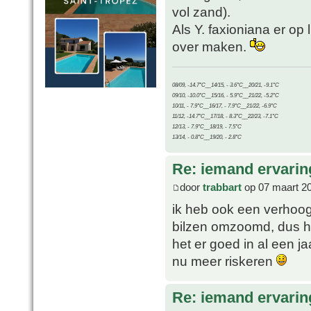
vol zand).
Als Y. faxioniana er op
over maken.
08/09, -14.7°C__14/15, - 3.6°C__20/21, -9.1°C
09/10, -10.0°C__15/16, - 5.9°C__21/22, -5.2°C
10/11, - 7.9°C__16/17, - 7.9°C__21/22, -6.9°C
11/12, -14.7°C__17/18, - 8.3°C__22/23, -7.1°C
12/13, - 7.9°C__18/19, - 7.5°C
13/14, - 0.8°C__19/20, - 2.8°C
Re: iemand ervari
door
trabbart
op 07 maart 2
ik heb ook een verhoog
bilzen omzoomd, dus het
het er goed in al een j
nu meer riskeren
Re: iemand ervari