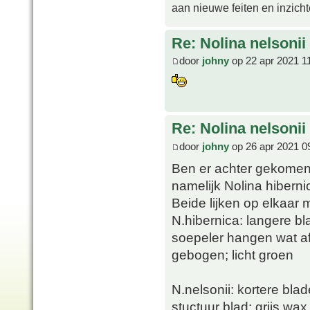
aan nieuwe feiten en inzich
Re: Nolina nelsonii
door
johny
op 22 apr 2021 1
Re: Nolina nelsonii
door
johny
op 26 apr 2021 0
Ben er achter gekomen 
namelijk Nolina hibernic
Beide lijken op elkaar m
N.hibernica: langere bl
soepeler hangen wat af
gebogen; licht groen
N.nelsonii: kortere bla
stuctuur blad; grijs wax