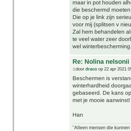
maar in pot houden alh
die beschermd moeten 
Die op je link zijn seri
voor mij (splitsen v ni
Zal hem behandelen als
te veel water zeer door
wel winterbescherming
Re: Nolina nelsonii
door
draco
op 22 apr 2021 0
Beschermen is verstand
winterhardheid doorga
gebaseerd. De kans op bl
met je mooie aanwinst!
Han
"Alleen mensen die kunnen tw