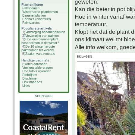
geweten.
Plantenlijsten
Kan die beter in pot bli
Palmbomen
Winterharde palmbomen
Hoe in winter vanaf wa
Bananenplanten
Canna's (bloemriet)
Palmvarens
temperatuur.
Populairste artikels
Klopt het dat de plant d
1)
Verzorging bananenplanten
2)
Verzorging van palmen
ons klimaat wel tot bloe
3)
Hoe een bananenplant
beschermen in de winter?
Alle info welkom, goede
4)
De 10 winterhardste
palmbomen ter wereld
5)
Zaaien van avocado
BIJLAGEN
Handige pagina's
Exoten adressen
Veel gestelde vragen
Hoe foto's uploaden
Richtlijnen
Disclaimer
Link naar ons
Links
SPONSORS