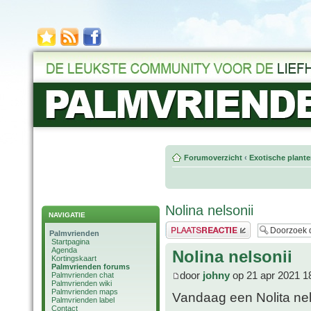
Forumoverzicht
‹
Exotische plant
Nolina nelsonii
NAVIGATIE
Plaats een reactie
Palmvrienden
Startpagina
Agenda
Nolina nelsonii
Kortingskaart
Palmvrienden forums
door
johny
op 21 apr 2021 1
Palmvrienden chat
Palmvrienden wiki
Palmvrienden maps
Vandaag een Nolita nel
Palmvrienden label
Contact