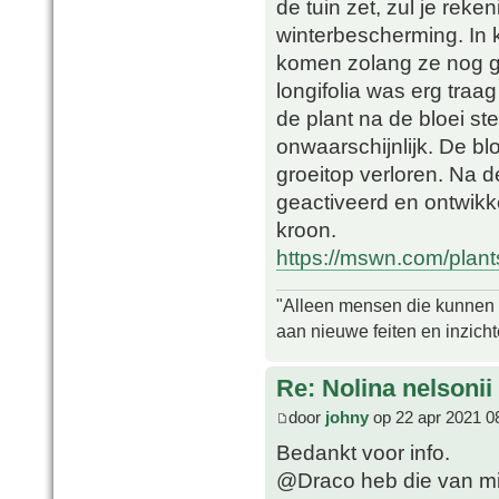
de tuin zet, zul je re
winterbescherming. In k
komen zolang ze nog ge
longifolia was erg traag
de plant na de bloei ster
onwaarschijnlijk. De blo
groeitop verloren. Na 
geactiveerd en ontwikk
kroon.
https://mswn.com/plants/
"Alleen mensen die kunnen tw
aan nieuwe feiten en inzich
Re: Nolina nelsonii
door
johny
op 22 apr 2021 0
Bedankt voor info.
@Draco heb die van mi