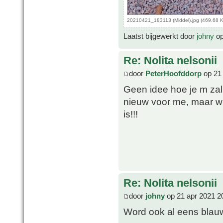
20210421_183113 (Middel).jpg (469.68 
Laatst bijgewerkt door
johny
op
Re: Nolita nelsonii
door
PeterHoofddorp
op 21 
Geen idee hoe je m za
nieuw voor me, maar w
is!!!
Re: Nolita nelsonii
door
johny
op 21 apr 2021 2
Word ook al eens bla