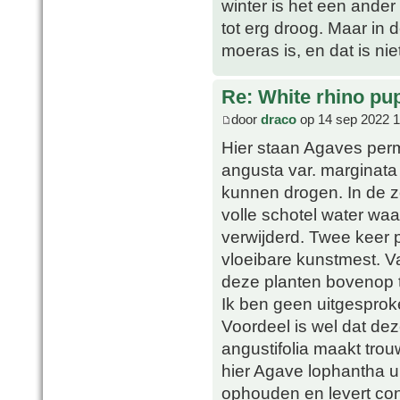
winter is het een ander
tot erg droog. Maar in d
moeras is, en dat is ni
Re: White rhino pu
door
draco
op 14 sep 2022 1
Hier staan Agaves perm
angusta var. marginata 
kunnen drogen. In de 
volle schotel water wa
verwijderd. Twee keer 
vloeibare kunstmest. V
deze planten bovenop t
Ik ben geen uitgesprok
Voordeel is wel dat dez
angustifolia maakt tr
hier Agave lophantha un
ophouden en levert con