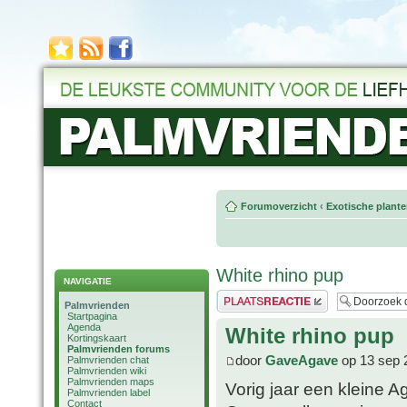
Forumoverzicht
‹
Exotische plant
White rhino pup
NAVIGATIE
Plaats een reactie
Palmvrienden
Startpagina
Agenda
White rhino pup
Kortingskaart
Palmvrienden forums
door
GaveAgave
op 13 sep 
Palmvrienden chat
Palmvrienden wiki
Palmvrienden maps
Vorig jaar een kleine Ag
Palmvrienden label
Contact