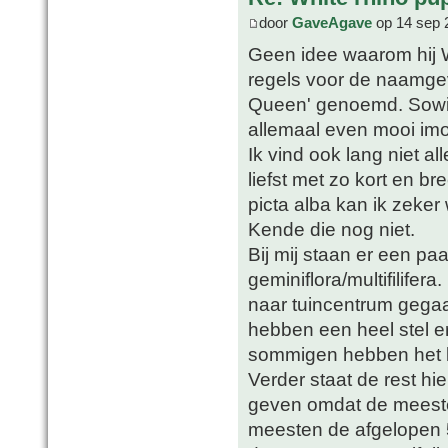
door
GaveAgave
op 14 sep 
Geen idee waarom hij W
regels voor de naamgev
Queen' genoemd. Sowies
allemaal even mooi imo
Ik vind ook lang niet a
liefst met zo kort en b
picta alba kan ik zeker
Kende die nog niet.
Bij mij staan er een pa
geminiflora/multifilifer
naar tuincentrum gegaa
hebben een heel stel er
sommigen hebben het labe
Verder staat de rest hi
geven omdat de meesten
meesten de afgelopen 5