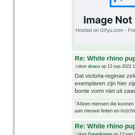
Re: White rhino pu
door
draco
op 13 sep 2022 1
Dat victoria-reginae ze
exemplaren zijn hier zi
bonte vorm niet uit za
"Alleen mensen die kunnen tw
aan nieuwe feiten en inzich
Re: White rhino pu
door
GaveAgave
op 13 sep 