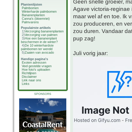
Geen snelle groeier, ma
Plantenlijsten
Agave victoria-reginae 
Palmbomen
Winterharde palmbomen
maar wel af en toe. Ik
Bananenplanten
Canna's (bloemriet)
Palmvarens
zou produceren, en verw
Populairste artikels
zou duren. Vandaar dat
1)
Verzorging bananenplanten
2)
Verzorging van palmen
pup zag!
3)
Hoe een bananenplant
beschermen in de winter?
4)
De 10 winterhardste
palmbomen ter wereld
Juli vorig jaar:
5)
Zaaien van avocado
Handige pagina's
Exoten adressen
Veel gestelde vragen
Hoe foto's uploaden
Richtlijnen
Disclaimer
Link naar ons
Links
SPONSORS