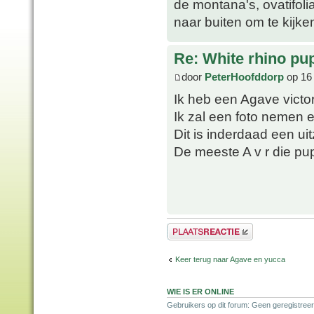
de montana's, ovatifoli
naar buiten om te kijke
Re: White rhino pu
door
PeterHoofddorp
op 16
Ik heb een Agave victo
Ik zal een foto nemen e
Dit is inderdaad een ui
De meeste A v r die pup
Plaats een reactie
Keer terug naar Agave en yucca
WIE IS ER ONLINE
Gebruikers op dit forum: Geen geregistree