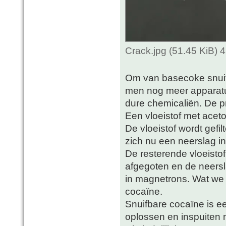
Crack.jpg (51.45 KiB)
Om van basecoke snuif
men nog meer apparat
dure chemicaliën. De pr
Een vloeistof met acet
De vloeistof wordt gefi
zich nu een neerslag in 
De resterende vloeistof
afgegoten en de neers
in magnetrons. Wat we n
cocaïne.
Snuifbare cocaïne is ee
oplossen en inspuiten m