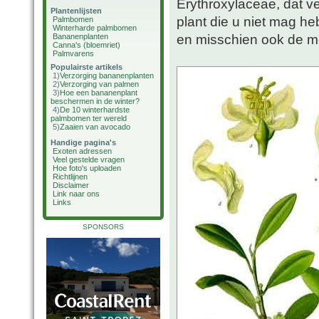
Erythroxylaceae, dat v
Plantenlijsten
plant die u niet mag h
Palmbomen
Winterharde palmbomen
en misschien ook de me
Bananenplanten
Canna's (bloemriet)
Palmvarens
Populairste artikels
1)
Verzorging bananenplanten
2)
Verzorging van palmen
3)
Hoe een bananenplant
beschermen in de winter?
4)
De 10 winterhardste
palmbomen ter wereld
5)
Zaaien van avocado
Handige pagina's
Exoten adressen
Veel gestelde vragen
Hoe foto's uploaden
Richtlijnen
Disclaimer
Link naar ons
Links
SPONSORS