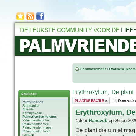
Forumoverzicht
‹
Exotische plant
Erythroxylum, De plant
NAVIGATIE
Plaats een reactie
Palmvrienden
Startpagina
Agenda
Erythroxylum, De
Kortingskaart
Palmvrienden forums
door
Hansvdb
op 26 jan 202
Palmvrienden chat
Palmvrienden wiki
Palmvrienden maps
De plant die u niet mag
Palmvrienden label
Contact