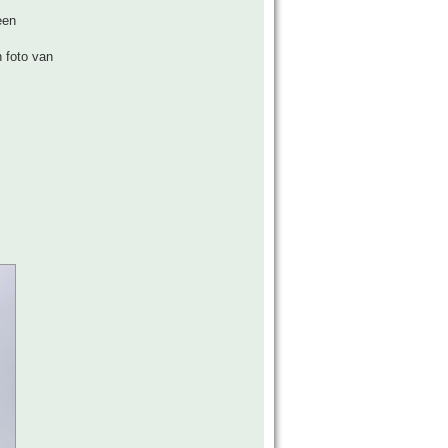
een
 foto van