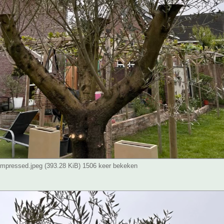
pressed.jpeg (393.28 KiB) 1506 keer bekeken