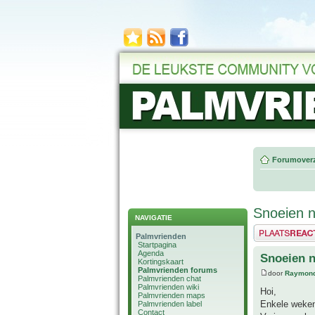
Forumoverz
Snoeien n
NAVIGATIE
Plaats een reactie
Palmvrienden
Startpagina
Agenda
Snoeien n
Kortingskaart
Palmvrienden forums
door
Raymon
Palmvrienden chat
Palmvrienden wiki
Hoi,
Palmvrienden maps
Enkele weken
Palmvrienden label
Contact