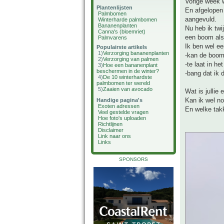
Vorige week w
Plantenlijsten
En afgelopen 
Palmbomen
aangevuld.
Winterharde palmbomen
Bananenplanten
Nu heb ik twi
Canna's (bloemriet)
een boom als
Palmvarens
Ik ben wel e
Populairste artikels
1)
Verzorging bananenplanten
-kan de boom 
2)
Verzorging van palmen
-te laat in h
3)
Hoe een bananenplant
beschermen in de winter?
-bang dat ik 
4)
De 10 winterhardste
palmbomen ter wereld
5)
Zaaien van avocado
Wat is jullie 
Kan ik wel n
Handige pagina's
Exoten adressen
En welke tak
Veel gestelde vragen
Hoe foto's uploaden
Richtlijnen
Disclaimer
Link naar ons
Links
SPONSORS