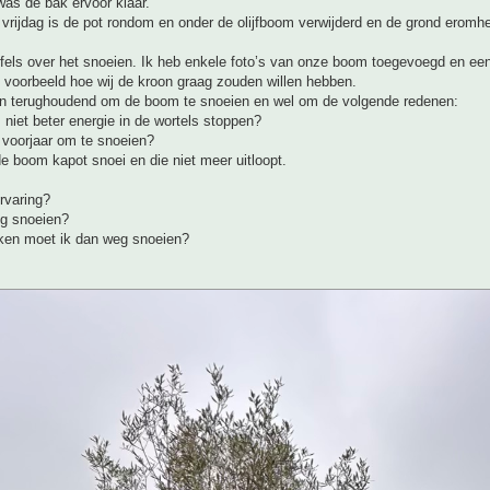
as de bak ervoor klaar.
vrijdag is de pot rondom en onder de olijfboom verwijderd en de grond eromh
jfels over het snoeien. Ik heb enkele foto’s van onze boom toegevoegd en een
 voorbeeld hoe wij de kroon graag zouden willen hebben.
en terughoudend om de boom te snoeien en wel om de volgende redenen:
niet beter energie in de wortels stoppen?
et voorjaar om te snoeien?
de boom kapot snoei en die niet meer uitloopt.
ervaring?
og snoeien?
ken moet ik dan weg snoeien?