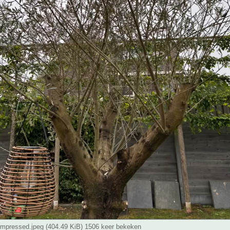
pressed.jpeg (404.49 KiB) 1506 keer bekeken