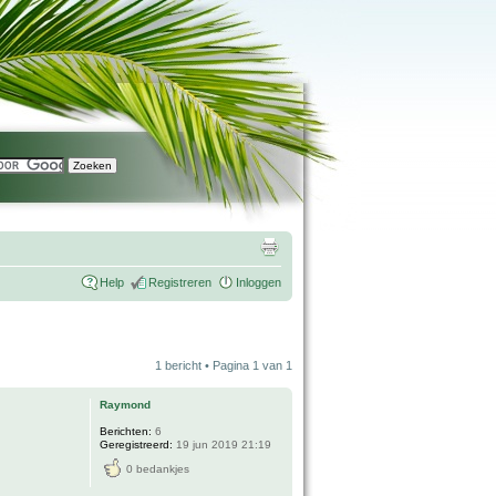
Help
Registreren
Inloggen
1 bericht • Pagina
1
van
1
Raymond
Berichten:
6
Geregistreerd:
19 jun 2019 21:19
0 bedankjes