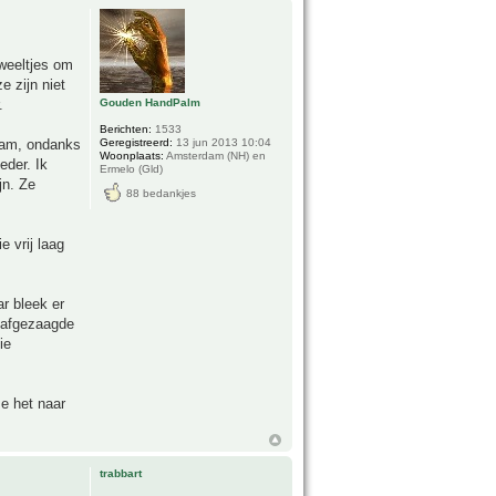
uweeltjes om
e zijn niet
Gouden HandPalm
.
Berichten:
1533
Geregistreerd:
13 jun 2013 10:04
aam, ondanks
Woonplaats:
Amsterdam (NH) en
eder. Ik
Ermelo (Gld)
jn. Ze
88 bedankjes
.
e vrij laag
ar bleek er
e afgezaagde
ie
e het naar
trabbart