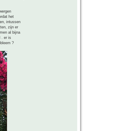
dwergen
ordat het
gen, intussen
en, zijn er
men al bijna
. er is
obleem ?