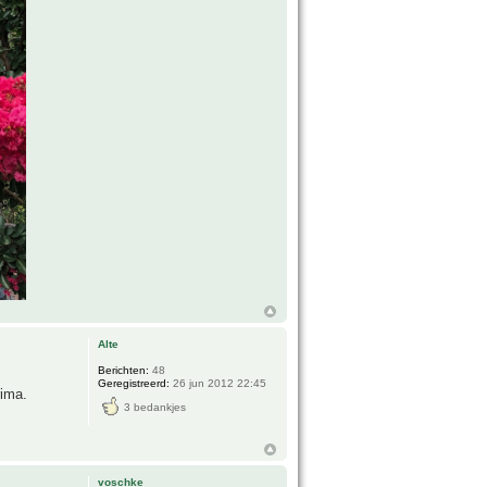
Alte
Berichten:
48
Geregistreerd:
26 jun 2012 22:45
rima.
3 bedankjes
voschke