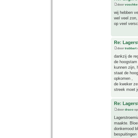
door
voschke
wij hebben ve
wel veel zon,
op veel vers
Re: Lagers
door
trabbart
o
dankzij de re
de hoogstam v
kunnen zijn, 
staat de hoog
opkomen ,
de kweker zen
streek moet j
Re: Lagers
door
draco
op 
Lagerstroemia
maakte. Bloei
donkerrood b
bespuitingen 