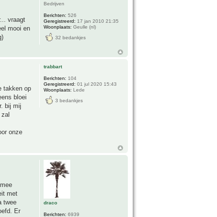
Bedrijven
Berichten:
526
... vraagt
Geregistreerd:
17 jan 2010 21:35
Woonplaats:
Geulle (nl)
eel mooi en
g)
32 bedankjes
trabbart
Berichten:
104
Geregistreerd:
01 jul 2020 15:43
we takken op
Woonplaats:
Lede
eens bloei
3 bedankjes
 bij mij
 zal
oor onze
n mee
eit met
a twee
draco
oefd. Er
Berichten:
6939