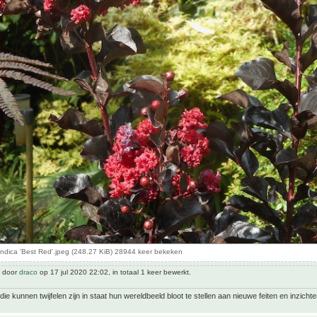
indica 'Best Red'.jpeg (248.27 KiB) 28944 keer bekeken
t door
draco
op 17 jul 2020 22:02, in totaal 1 keer bewerkt.
ie kunnen twijfelen zijn in staat hun wereldbeeld bloot te stellen aan nieuwe feiten en inzichte