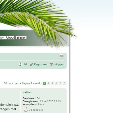
Help
Registreren
Inloggen
57 berichten •
Pagina
1
van
6
•
1
2
3
4
5
6
trabbart
Berichten:
104
Geregistreerd:
01 jul 2020 15:43
hterhalen wat
Woonplaats:
Lede
brengen met
3 bedankjes