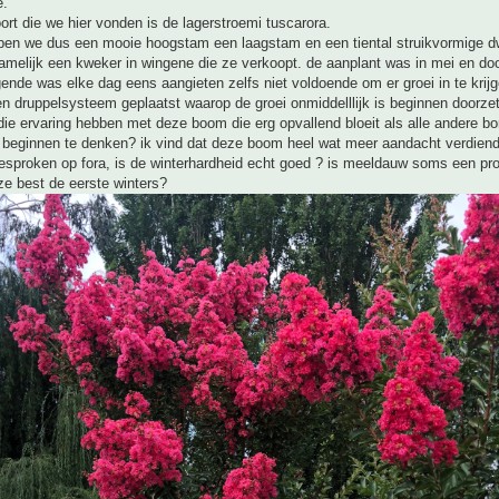
e.
ort die we hier vonden is de lagerstroemi tuscarora.
ben we dus een mooie hoogstam een laagstam en een tiental struikvormige 
namelijk een kweker in wingene die ze verkoopt. de aanplant was in mei en do
egende was elke dag eens aangieten zelfs niet voldoende om er groei in te krij
 druppelsysteem geplaatst waarop de groei onmiddelllijk is beginnen doorzett
e ervaring hebben met deze boom die erg opvallend bloeit als alle andere bo
 beginnen te denken? ik vind dat deze boom heel wat meer aandacht verdiend 
gesproken op fora, is de winterhardheid echt goed ? is meeldauw soms een pr
e best de eerste winters?