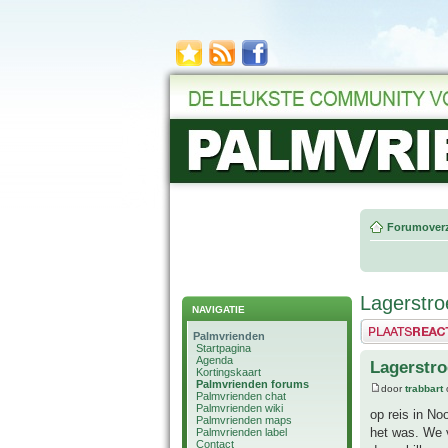
Forumoverz
Lagerstro
NAVIGATIE
Plaats een reactie
Palmvrienden
Startpagina
Agenda
Lagerstro
Kortingskaart
Palmvrienden forums
door
trabbart
o
Palmvrienden chat
Palmvrienden wiki
op reis in No
Palmvrienden maps
het was. We v
Palmvrienden label
Contact