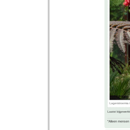
Lagerstroemia 
Laatst bijgewerk
"Alleen mensen d