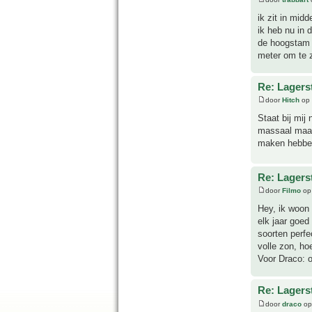
ik zit in mid
ik heb nu in 
de hoogstam m
meter om te z
Re: Lagers
door
Hitch
op 
Staat bij mij 
massaal maar 
maken hebben
Re: Lagers
door
Filmo
op 
Hey, ik woon 
elk jaar goed
soorten perfe
volle zon, hoe
Voor Draco: o
Re: Lagers
door
draco
op 