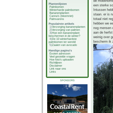
de mobilhom
Plantenlijsten
een sterke so
Palmbomen
Intussen heb
Winterharde palmbomen
Bananenplanten
staan. er is 
Canna's (bloemriet)
totaal niet r
Palmvarens
hebben we een
Populairste artikels
1)
Verzorging bananenplanten
nog mensen di
2)
Verzorging van palmen
aan de herfst
3)
Hoe een bananenplant
beschermen in de winter?
weinig over 
4)
De 10 winterhardste
bescherm ik z
palmbomen ter wereld
5)
Zaaien van avocado
Handige pagina's
Exoten adressen
Veel gestelde vragen
Hoe foto's uploaden
Richtlijnen
Disclaimer
Link naar ons
Links
SPONSORS