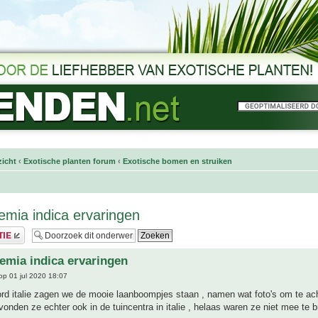
icht
‹
Exotische planten forum
‹
Exotische bomen en struiken
emia indica ervaringen
emia indica ervaringen
p 01 jul 2020 18:07
ord italie zagen we de mooie laanboompjes staan , namen wat foto's om te ac
onden ze echter ook in de tuincentra in italie , helaas waren ze niet mee te 