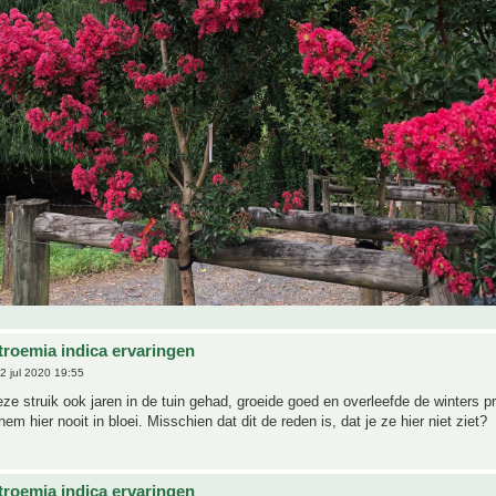
troemia indica ervaringen
2 jul 2020 19:55
ze struik ook jaren in de tuin gehad, groeide goed en overleefde de winters p
em hier nooit in bloei. Misschien dat dit de reden is, dat je ze hier niet ziet?
troemia indica ervaringen