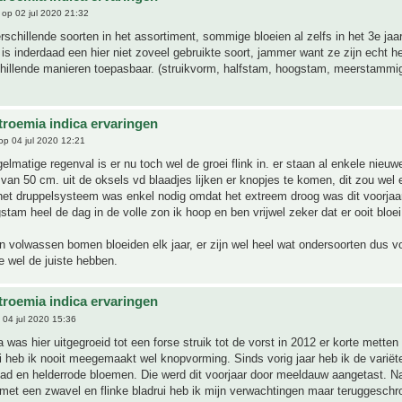
op 02 jul 2020 21:32
rschillende soorten in het assortiment, sommige bloeien al zelfs in het 3e jaar
 is inderdaad een hier niet zoveel gebruikte soort, jammer want ze zijn echt h
chillende manieren toepasbaar. (struikvorm, halfstam, hoogstam, meerstammi
troemia indica ervaringen
p 04 jul 2020 12:21
gelmatige regenval is er nu toch wel de groei flink in. er staan al enkele nieu
an 50 cm. uit de oksels vd blaadjes lijken er knopjes te komen, dit zou wel 
het druppelsysteem was enkel nodig omdat het extreem droog was dit voorjaar.
stam heel de dag in de volle zon ik hoop en ben vrijwel zeker dat er ooit bloei
 volwassen bomen bloeiden elk jaar, er zijn wel heel wat ondersoorten dus v
e wel de juiste hebben.
troemia indica ervaringen
04 jul 2020 15:36
 was hier uitgegroeid tot een forse struik tot de vorst in 2012 er korte mette
 heb ik nooit meegemaakt wel knopvorming. Sinds vorig jaar heb ik de variët
lad en helderrode bloemen. Die werd dit voorjaar door meeldauw aangetast. N
met een zwavel en flinke bladrui heb ik mijn verwachtingen maar teruggeschr