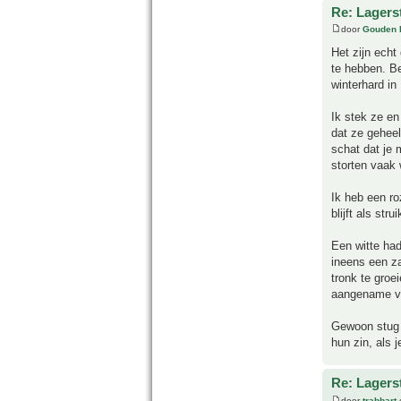
Re: Lagers
door
Gouden 
Het zijn echt
te hebben. Be
winterhard in
Ik stek ze e
dat ze geheel
schat dat je 
storten vaak 
Ik heb een ro
blijft als str
Een witte had
ineens een za
tronk te groe
aangename ver
Gewoon stug 
hun zin, als 
Re: Lagers
door
trabbart
o