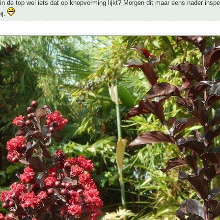
 in de top wel iets dat op knopvorming lijkt? Morgen dit maar eens nader insp
ij.