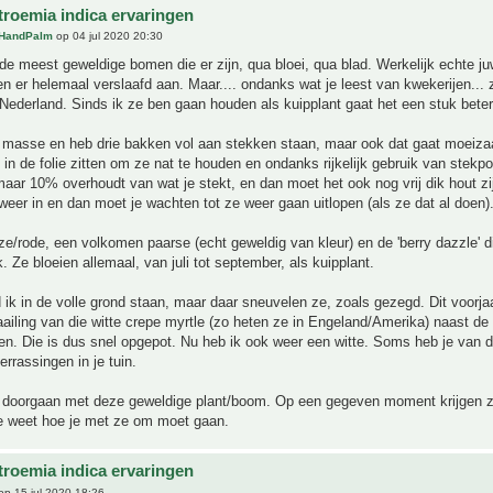
troemia indica ervaringen
HandPalm
op 04 jul 2020 20:30
 de meest geweldige bomen die er zijn, qua bloei, qua blad. Werkelijk echte j
n er helemaal verslaafd aan. Maar.... ondanks wat je leest van kwekerijen... z
 Nederland. Sinds ik ze ben gaan houden als kuipplant gaat het een stuk beter
n masse en heb drie bakken vol aan stekken staan, maar ook dat gaat moeiz
 in de folie zitten om ze nat te houden en ondanks rijkelijk gebruik van stekpo
maar 10% overhoudt van wat je stekt, en dan moet het ook nog vrij dik hout zi
weer in en dan moet je wachten tot ze weer gaan uitlopen (als ze dat al doen)
ze/rode, een volkomen paarse (echt geweldig van kleur) en de 'berry dazzle' di
uik. Ze bloeien allemaal, van juli tot september, als kuipplant.
 ik in de volle grond staan, maar daar sneuvelen ze, zoals gezegd. Dit voorja
ailing van die witte crepe myrtle (zo heten ze in Engeland/Amerika) naast d
ien. Die is dus snel opgepot. Nu heb ik ook weer een witte. Soms heb je van d
rassingen in je tuin.
doorgaan met deze geweldige plant/boom. Op een gegeven moment krijgen z
je weet hoe je met ze om moet gaan.
troemia indica ervaringen
p 15 jul 2020 18:26