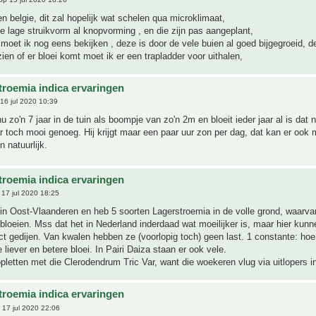
den belgie, dit zal hopelijk wat schelen qua microklimaat,
de lage struikvorm al knopvorming , en die zijn pas aangeplant,
oet ik nog eens bekijken , deze is door de vele buien al goed bijgegroeid, d
ien of er bloei komt moet ik er een trapladder voor uithalen,
troemia indica ervaringen
16 jul 2020 10:39
nu zo'n 7 jaar in de tuin als boompje van zo'n 2m en bloeit ieder jaar al is dat n
toch mooi genoeg. Hij krijgt maar een paar uur zon per dag, dat kan er ook 
 natuurlijk.
troemia indica ervaringen
17 jul 2020 18:25
in Oost-Vlaanderen en heb 5 soorten Lagerstroemia in de volle grond, waarva
 bloeien. Mss dat het in Nederland inderdaad wat moeilijker is, maar hier ku
ct gedijen. Van kwalen hebben ze (voorlopig toch) geen last. 1 constante: hoe
 liever en betere bloei. In Pairi Daiza staan er ook vele.
pletten met die Clerodendrum Tric Var, want die woekeren vlug via uitlopers in
troemia indica ervaringen
17 jul 2020 22:06