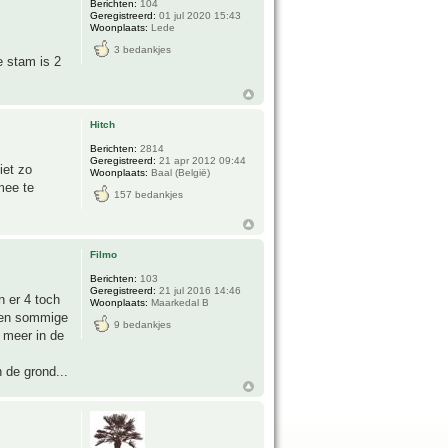
Berichten:
104
Geregistreerd:
01 jul 2020 15:43
Woonplaats:
Lede
3 bedankjes
e stam is 2
Hitch
Berichten:
2814
Geregistreerd:
21 apr 2012 09:44
iet zo
Woonplaats:
Baal (België)
mee te
157 bedankjes
Filmo
Berichten:
103
Geregistreerd:
21 jul 2016 14:46
n er 4 toch
Woonplaats:
Maarkedal B
nnen sommige
9 bedankjes
 meer in de
 de grond...