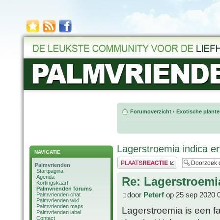
Forumoverzicht
‹
Exotische plant
Lagerstroemia indica e
NAVIGATIE
Plaats een reactie
Palmvrienden
Startpagina
Agenda
Re: Lagerstroemi
Kortingskaart
Palmvrienden forums
door
Peterf
op 25 sep 2020 
Palmvrienden chat
Palmvrienden wiki
Palmvrienden maps
Lagerstroemia is een fan
Palmvrienden label
Contact