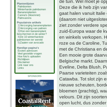
de tuin. Wel moet je op
Plantenlijsten
Deze die ik heb zijn va
Palmbomen
Winterharde palmbomen
gaat halen vanuit Italie
Bananenplanten
Canna's (bloemriet)
Palmvarens
(daarom niet uitgesloten
Populairste artikels
ziet zonder verdere spec
1)
Verzorging bananenplanten
2)
Verzorging van palmen
zuid-Europa waar de k
3)
Hoe een bananenplant
beschermen in de winter?
en winkels verkopen. H
4)
De 10 winterhardste
palmbomen ter wereld
roze oa de Caroline, T
5)
Zaaien van avocado
Handige pagina's
met de Christiana en de
Exoten adressen
Veel gestelde vragen
Een mooie grote daarva
Hoe foto's uploaden
Richtlijnen
Belgische markt. Daarna
Disclaimer
Link naar ons
Eveline, Delta Blush, P
Links
Paarse varieteiten zoal
SPONSORS
Catawba. Tot slot zijn 
nieuwe scheuten, borde
bloemen (prachtig), wa
velours. Dit zijn soorten
open lucht, dus zonder 