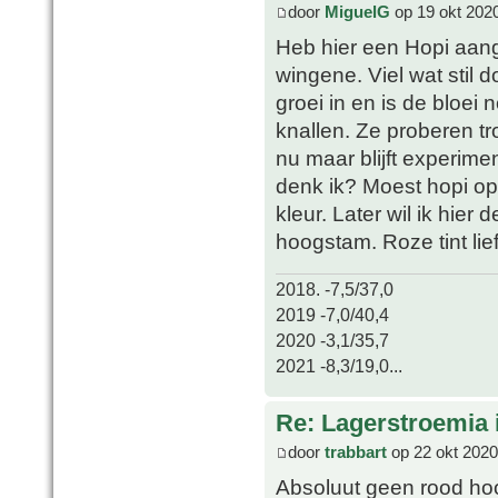
door
MiguelG
op 19 okt 202
Heb hier een Hopi aange
wingene. Viel wat stil
groei in en is de bloei 
knallen. Ze proberen 
nu maar blijft experimen
denk ik? Moest hopi op
kleur. Later wil ik hie
hoogstam. Roze tint lie
2018. -7,5/37,0
2019 -7,0/40,4
2020 -3,1/35,7
2021 -8,3/19,0...
Re: Lagerstroemia 
door
trabbart
op 22 okt 2020
Absoluut geen rood hoor