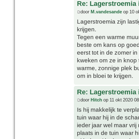
Re: Lagerstroemia 
door
M.vandesande
op 10 o
Lagerstroemia zijn last
krijgen.
Tegen een warme muur pl
beste om kans op goede
eerst tot in de zomer i
kweken om ze in knop t
warme, zonnige plek bui
om in bloei te krijgen.
Re: Lagerstroemia 
door
Hitch
op 11 okt 2020 08
Is hij makkelijk te verp
tuin waar hij in de sch
ieder jaar wel maar vrij
plaats in de tuin waar h