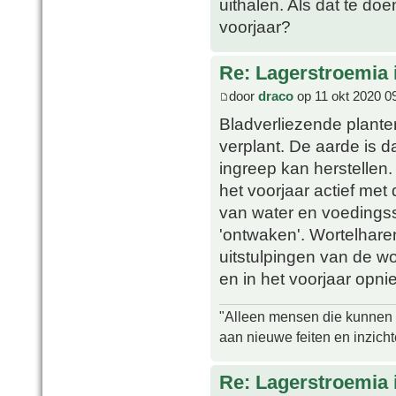
uithalen. Als dat te doe
voorjaar?
Re: Lagerstroemia 
door
draco
op 11 okt 2020 0
Bladverliezende plante
verplant. De aarde is d
ingreep kan herstellen
het voorjaar actief me
van water en voedingss
'ontwaken'. Wortelharen
uitstulpingen van de wo
en in het voorjaar opni
"Alleen mensen die kunnen tw
aan nieuwe feiten en inzich
Re: Lagerstroemia 