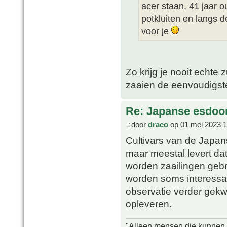
acer staan, 41 jaar 
potkluiten en langs d
voor je
Zo krijg je nooit echte z
zaaien de eenvoudigste
Re: Japanse esdoor
door
draco
op 01 mei 2023 1
Cultivars van de Japan
maar meestal levert dat
worden zaailingen gebr
worden soms interessan
observatie verder gekw
opleveren.
"Alleen mensen die kunnen tw