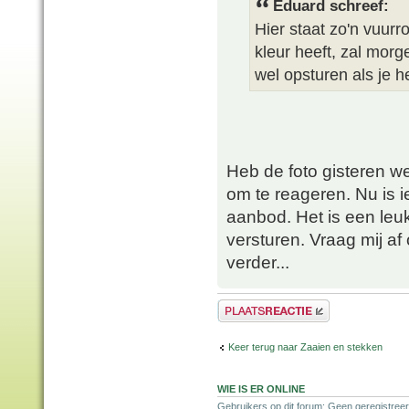
Eduard schreef:
Hier staat zo'n vuurr
kleur heeft, zal mor
wel opsturen als je h
Heb de foto gisteren w
om te reageren. Nu is i
aanbod. Het is een leuk
versturen. Vraag mij af o
verder...
Plaats een reactie
Keer terug naar Zaaien en stekken
WIE IS ER ONLINE
Gebruikers op dit forum: Geen geregistreer