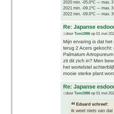
2020 min. -05.0ºC --- max. 
2021 min. -09.1ºC --- max. 
2022 min. -09.0ºC --- max. 
Re: Japanse esdoor
door
Tom1986
op 01 mei 202
Mijn ervaring is dat het
terug 2 Acers gekocht:
Palmatum Artropureum. D
zit dit zich in? Men bew
het wortelstel achterblij
mooie sterke plant word
Re: Japanse esdoor
door
Tom1986
op 01 mei 202
Eduard schreef:
Ik weet niets van dat