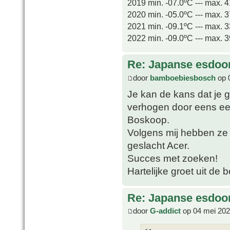
2019 min. -07.0ºC --- max. 
2020 min. -05.0ºC --- max. 
2021 min. -09.1ºC --- max. 
2022 min. -09.0ºC --- max. 
Re: Japanse esdoor
door
bamboebiesbosch
op 
Je kan de kans dat je 
verhogen door eens ee
Boskoop.
Volgens mij hebben ze 
geslacht Acer.
Succes met zoeken!
Hartelijke groet uit de 
Re: Japanse esdoor
door
G-addict
op 04 mei 202