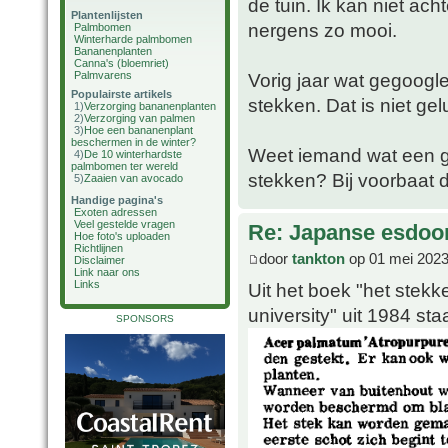
de tuin. Ik kan niet ach
Plantenlijsten
nergens zo mooi.
Palmbomen
Winterharde palmbomen
Bananenplanten
Canna's (bloemriet)
Palmvarens
Vorig jaar wat gegoogl
Populairste artikels
stekken. Dat is niet gel
1)
Verzorging bananenplanten
2)
Verzorging van palmen
3)
Hoe een bananenplant
beschermen in de winter?
Weet iemand wat een g
4)
De 10 winterhardste
palmbomen ter wereld
stekken? Bij voorbaat 
5)
Zaaien van avocado
Handige pagina's
Exoten adressen
Veel gestelde vragen
Re: Japanse esdoor
Hoe foto's uploaden
Richtlijnen
door
tankton
op 01 mei 2023
Disclaimer
Link naar ons
Links
Uit het boek "het ste
university" uit 1984 sta
SPONSORS