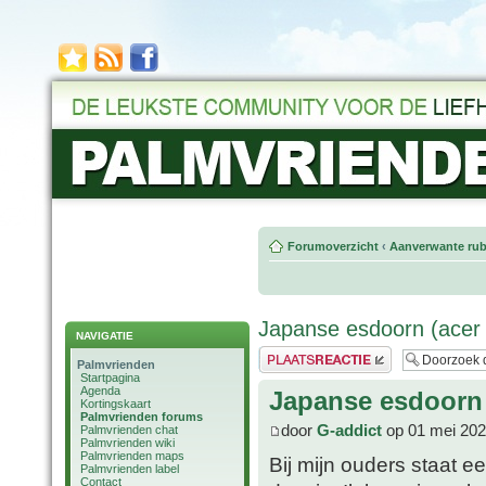
Forumoverzicht
‹
Aanverwante rub
Japanse esdoorn (acer
NAVIGATIE
Plaats een reactie
Palmvrienden
Startpagina
Agenda
Japanse esdoorn 
Kortingskaart
Palmvrienden forums
door
G-addict
op 01 mei 202
Palmvrienden chat
Palmvrienden wiki
Palmvrienden maps
Bij mijn ouders staat 
Palmvrienden label
Contact