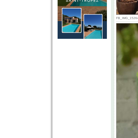
FB_IMG_152640