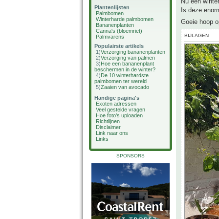
Nu een winter
Plantenlijsten
Is deze enorm
Palmbomen
Winterharde palmbomen
Goeie hoop op
Bananenplanten
Canna's (bloemriet)
BIJLAGEN
Palmvarens
Populairste artikels
1)
Verzorging bananenplanten
2)
Verzorging van palmen
3)
Hoe een bananenplant
beschermen in de winter?
4)
De 10 winterhardste
palmbomen ter wereld
5)
Zaaien van avocado
Handige pagina's
Exoten adressen
Veel gestelde vragen
Hoe foto's uploaden
Richtlijnen
Disclaimer
Link naar ons
Links
SPONSORS