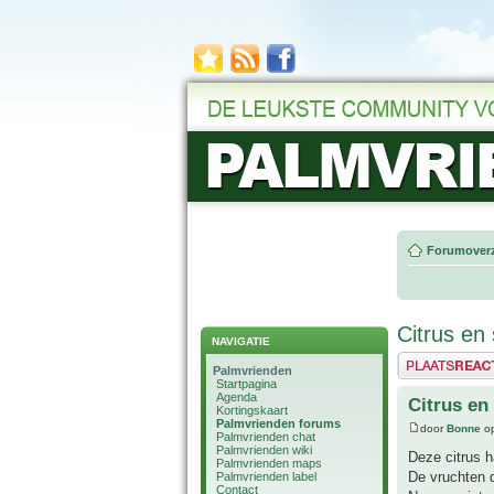
Forumoverz
Citrus en
NAVIGATIE
Plaats een reactie
Palmvrienden
Startpagina
Agenda
Citrus en
Kortingskaart
Palmvrienden forums
door
Bonne
op
Palmvrienden chat
Palmvrienden wiki
Deze citrus h
Palmvrienden maps
De vruchten d
Palmvrienden label
Contact