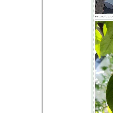
FB_IMG_152640