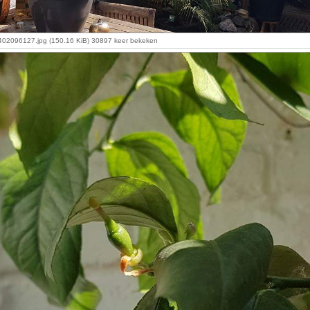
2096127.jpg (150.16 KiB) 30897 keer bekeken