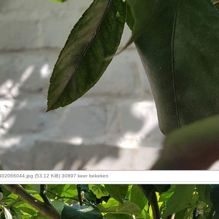
2066044.jpg (53.12 KiB) 30897 keer bekeken