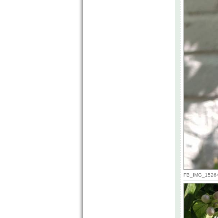
FB_IMG_152640