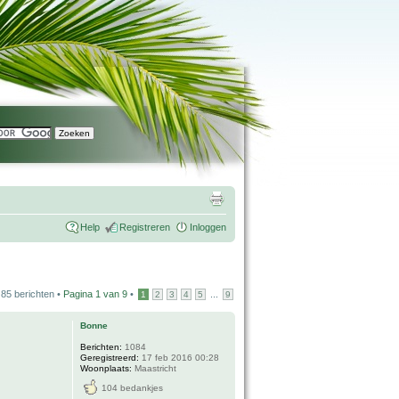
Help
Registreren
Inloggen
85 berichten •
Pagina
1
van
9
•
...
1
2
3
4
5
9
Bonne
Berichten:
1084
Geregistreerd:
17 feb 2016 00:28
Woonplaats:
Maastricht
104 bedankjes