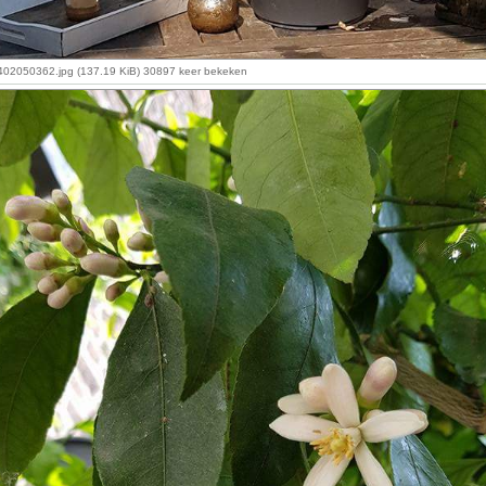
2050362.jpg (137.19 KiB) 30897 keer bekeken