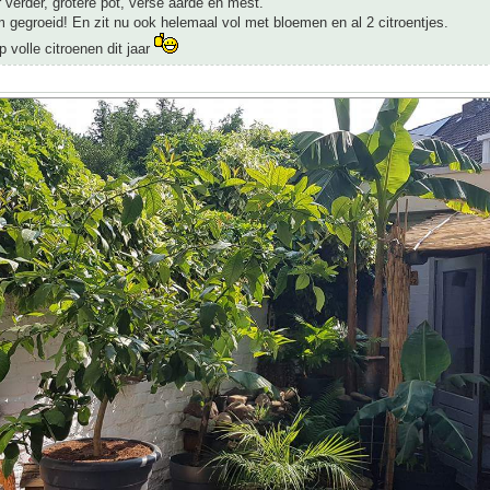
 verder, grotere pot, verse aarde en mest.
 gegroeid! En zit nu ook helemaal vol met bloemen en al 2 citroentjes.
 volle citroenen dit jaar