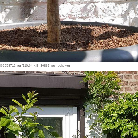
2058712.jpg (110.04 KiB) 30897 keer bekeken