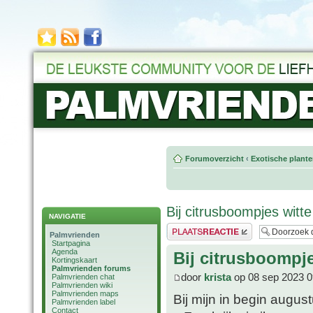
Forumoverzicht
‹
Exotische plant
Bij citrusboompjes witte
NAVIGATIE
Plaats een reactie
Palmvrienden
Startpagina
Agenda
Bij citrusboompje
Kortingskaart
Palmvrienden forums
door
krista
op 08 sep 2023 0
Palmvrienden chat
Palmvrienden wiki
Palmvrienden maps
Bij mijn in begin augu
Palmvrienden label
Contact