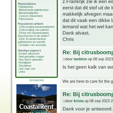
z.Frankrijk zie ik een
Plantenlijsten
eerst dat dit stof uit de
Palmbomen
Winterharde palmbomen
makkelijk afvegen maar l
Bananenplanten
Canna's (bloemriet)
Palmvarens
dat dit vaak een dikke l
Populairste artikels
iemand wat het wel kan
1)
Verzorging bananenplanten
2)
Verzorging van palmen
Dank alvast,
3)
Hoe een bananenplant
beschermen in de winter?
Chris
4)
De 10 winterhardste
palmbomen ter wereld
5)
Zaaien van avocado
Handige pagina's
Re: Bij citrusboomp
Exoten adressen
Veel gestelde vragen
door
tankton
op 08 sep 2023
Hoe foto's uploaden
Richtlijnen
Is het geen kalk van w
Disclaimer
Link naar ons
Links
SPONSORS
We are here to care for the 
Re: Bij citrusboomp
door
krista
op 08 sep 2023 2
Dank voor je antwoord.