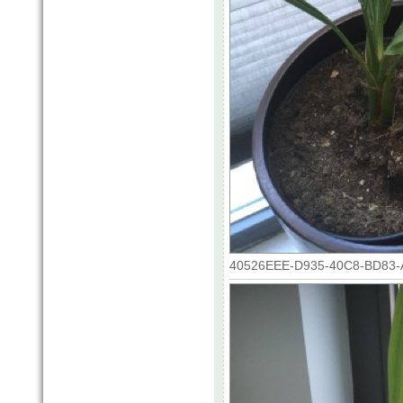
40526EEE-D935-40C8-BD83-A2