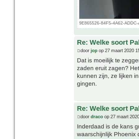
9E865526-84F5-4A62-ADDC-A4
Re: Welke soort Pal
door
jop
op 27 maart 2020 1
Dat is moeilijk te zegg
zaden eruit zagen? Het
kunnen zijn, ze lijken 
gingen.
Re: Welke soort Pal
door
draco
op 27 maart 2020
Inderdaad is de kans g
waarschijnlijk Phoenix