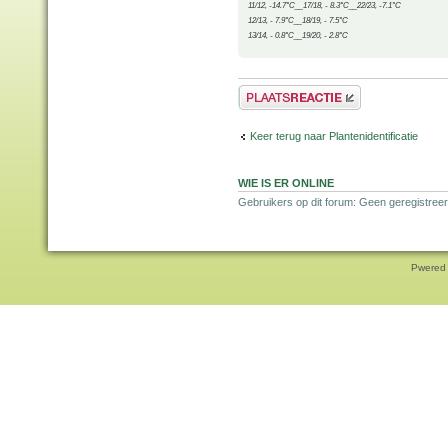
11/12, -14.7°C__17/18, - 8.3°C__22/23, -7.1°C
12/13, - 7.9°C__18/19, - 7.5°C
13/14, - 0.8°C__19/20, - 2.8°C
Plaats een reactie
Keer terug naar Plantenidentificatie
WIE IS ER ONLINE
Gebruikers op dit forum: Geen geregistreer
Pwered