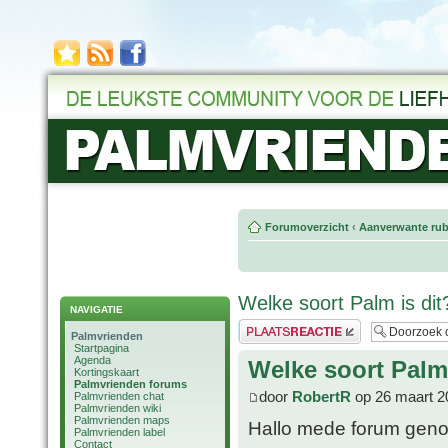
Forumoverzicht
‹
Aanverwante rub
Welke soort Palm is dit
NAVIGATIE
Plaats een reactie
Palmvrienden
Startpagina
Agenda
Welke soort Palm 
Kortingskaart
Palmvrienden forums
door
RobertR
op 26 maart 2
Palmvrienden chat
Palmvrienden wiki
Palmvrienden maps
Hallo mede forum geno
Palmvrienden label
Contact