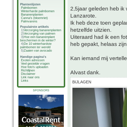
Plantenlijsten
2,5jaar geleden heb i
Palmbomen
Winterharde palmbomen
Lanzarote.
Bananenplanten
Canna's (bloemriet)
Palmvarens
Ik heb deze toen gepla
Populairste artikels
hetzelfde uitzien.
1)
Verzorging bananenplanten
2)
Verzorging van palmen
Uiteraard had ik een f
3)
Hoe een bananenplant
beschermen in de winter?
heb gepakt, helaas zijn
4)
De 10 winterhardste
palmbomen ter wereld
5)
Zaaien van avocado
Handige pagina's
Kan iemand mij vertelle
Exoten adressen
Veel gestelde vragen
Hoe foto's uploaden
Richtlijnen
Alvast dank.
Disclaimer
Link naar ons
Links
BIJLAGEN
SPONSORS