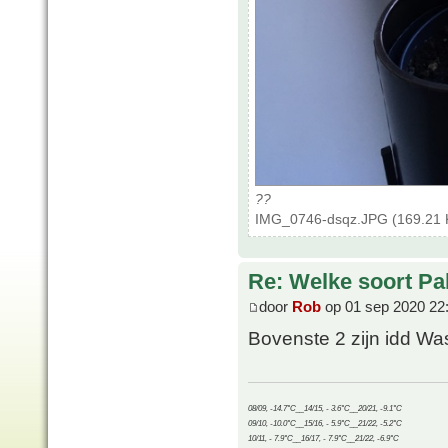
??
IMG_0746-dsqz.JPG (169.21 K
Re: Welke soort Pal
door
Rob
op 01 sep 2020 22
Bovenste 2 zijn idd Wa
08/09, -14.7°C__14/15, - 3.6°C__20/21, -9.1°C
09/10, -10.0°C__15/16, - 5.9°C__21/22, -5.2°C
10/11, - 7.9°C__16/17, - 7.9°C__21/22, -6.9°C