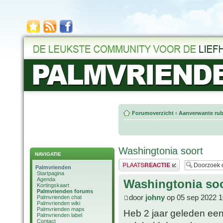
Forumoverzicht
‹
Aanverwante rub
Washingtonia soort
NAVIGATIE
Plaats een reactie
Palmvrienden
Startpagina
Agenda
Washingtonia soo
Kortingskaart
Palmvrienden forums
door
johny
op 05 sep 2022 1
Palmvrienden chat
Palmvrienden wiki
Palmvrienden maps
Heb 2 jaar geleden een
Palmvrienden label
Contact