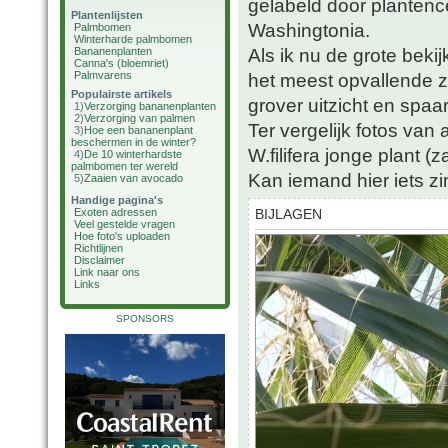
gelabeld door plantenc
Plantenlijsten
Washingtonia.
Palmbomen
Winterharde palmbomen
Als ik nu de grote beki
Bananenplanten
Canna's (bloemriet)
Palmvarens
het meest opvallende z
Populairste artikels
grover uitzicht en spa
1)
Verzorging bananenplanten
2)
Verzorging van palmen
Ter vergelijk fotos va
3)
Hoe een bananenplant
beschermen in de winter?
W.filifera jonge plant (
4)
De 10 winterhardste
palmbomen ter wereld
Kan iemand hier iets z
5)
Zaaien van avocado
Handige pagina's
Exoten adressen
BIJLAGEN
Veel gestelde vragen
Hoe foto's uploaden
Richtlijnen
Disclaimer
Link naar ons
Links
SPONSORS