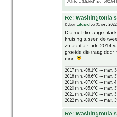
W.filifera (Middel).jpg (562.5
Re: Washingtonia s
door
Eduard
op 05 sep 2022
Die met die lange blads
kruising tussen de twee
zo eentje sinds 2014 v
groeide die traag door 
mooi
2017 min. -08.1ºC --- max. 
2018 min. -08.6ºC --- max. 
2019 min. -07.0ºC --- max. 
2020 min. -05.0ºC --- max. 
2021 min. -09.1ºC --- max. 
2022 min. -09.0ºC --- max. 
Re: Washingtonia s