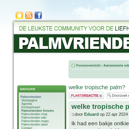
Forumoverzicht
‹
Aanverwante rub
welke tropische palm?
NAVIGATIE
Plaats een reactie
Palmvrienden
Startpagina
Agenda
welke tropische 
Kortingskaart
Palmvrienden forums
door
Eduard
op 22 apr 2024
Palmvrienden chat
Palmvrienden wiki
Palmvrienden maps
Ik had een bakje ontk
Palmvrienden label
Contact