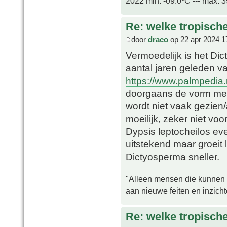
2022 min. -09.0ºC --- max. 
Re: welke tropisch
door
draco
op 22 apr 2024 1
Vermoedelijk is het Dic
aantal jaren geleden v
https://www.palmpedia
doorgaans de vorm met 
wordt niet vaak gezien/
moeilijk, zeker niet voo
Dypsis leptocheilos e
uitstekend maar groeit
Dictyosperma sneller.
"Alleen mensen die kunnen tw
aan nieuwe feiten en inzich
Re: welke tropisch