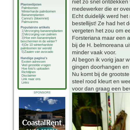
niet zo snel ontdekken 
Plantenlijsten
medewerker die er over 
Palmbomen
Winterharde palmbomen
Echt duidelijk werd het
Bananenplanten
Canna's (bloemriet)
Palmvarens
bestellijst! Ze had he
Populairste artikels
vergeten het zou om e
1)
Verzorging bananenplanten
2)
Verzorging van palmen
Forsteriana maar een a
3)
Hoe een bananenplant
beschermen in de winter?
bij de H. belmoreana ui
4)
De 10 winterhardste
palmbomen ter wereld
minder vaak voor.
5)
Zaaien van avocado
Handige pagina's
Al begon ik vorig jaar 
Exoten adressen
Veel gestelde vragen
gingen doorhangen en b
Hoe foto's uploaden
Richtlijnen
Nu komt bij de grootst
Disclaimer
Link naar ons
steel rood kleurt en we
Links
voor dan graag een bev
SPONSORS