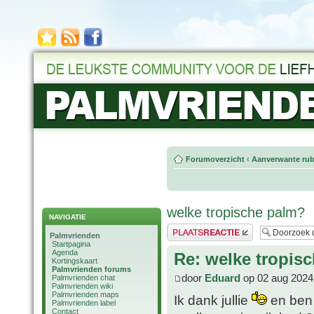
Forumoverzicht
‹
Aanverwante rub
welke tropische palm?
NAVIGATIE
Plaats een reactie
Palmvrienden
Startpagina
Agenda
Re: welke tropis
Kortingskaart
Palmvrienden forums
door
Eduard
op 02 aug 2024
Palmvrienden chat
Palmvrienden wiki
Palmvrienden maps
Ik dank jullie
en ben 
Palmvrienden label
Contact