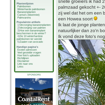
snelle groeiers ik had
Plantenlijsten
palmzaad gekocht +- 20
Palmbomen
Winterharde palmbomen
zij wel dat het om een 
Bananenplanten
Canna's (bloemriet)
Palmvarens
een Howea soort
Populairste artikels
Ik laat de jonge planten
1)
Verzorging bananenplanten
2)
Verzorging van palmen
natuurlijker dan zo'n bos
3)
Hoe een bananenplant
beschermen in de winter?
Ik vond deze foto's nog 
4)
De 10 winterhardste
palmbomen ter wereld
5)
Zaaien van avocado
Handige pagina's
Exoten adressen
Veel gestelde vragen
Hoe foto's uploaden
Richtlijnen
Disclaimer
Link naar ons
Links
SPONSORS