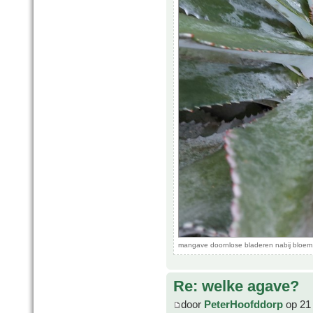
mangave doornlose bladeren nabij bloem
Re: welke agave?
door
PeterHoofddorp
op 21 