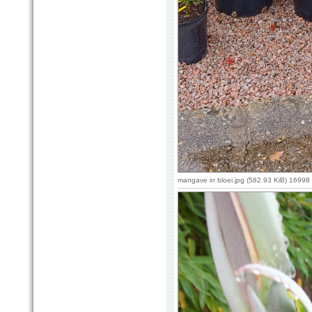
mangave in bloei.jpg (582.93 KiB) 16998