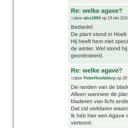
Re: welke agave?
door
alex1994
op 19 okt 202
Bedankt!
De plant stond in Hoek
Hij heeft hem niet spec
de winter. Wel stond h
georiënteerd.
Re: welke agave?
door
PeterHoofddorp
op 20 
De randen van de blad
Alleen wanneer de plan
bladeren van licht ande
Dat zal verklaren waar
Ik heb hier een Agave is
vertoont.