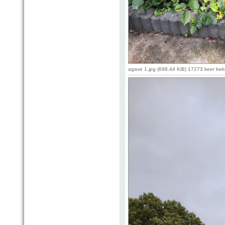
agave 1.jpg (698.44 KiB) 17273 keer be