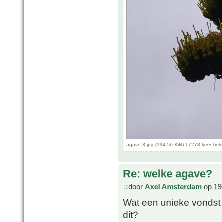
agave 3.jpg (194.56 KiB) 17273 keer be
Re: welke agave?
door
Axel Amsterdam
op 19
Wat een unieke vondst A
dit?