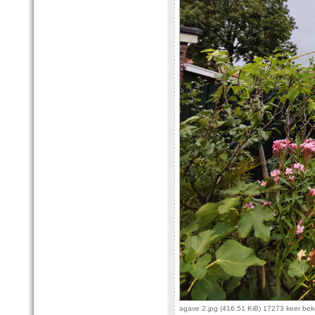
agave 2.jpg (416.51 KiB) 17273 keer be