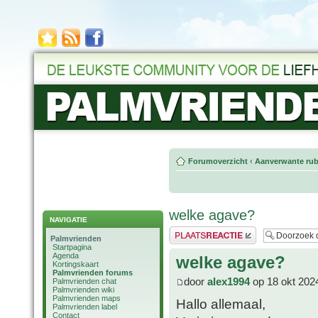
Forumoverzicht
‹
Aanverwante rub
welke agave?
NAVIGATIE
Plaats een reactie
Palmvrienden
Startpagina
Agenda
welke agave?
Kortingskaart
Palmvrienden forums
door
alex1994
op 18 okt 202
Palmvrienden chat
Palmvrienden wiki
Palmvrienden maps
Hallo allemaal,
Palmvrienden label
Contact