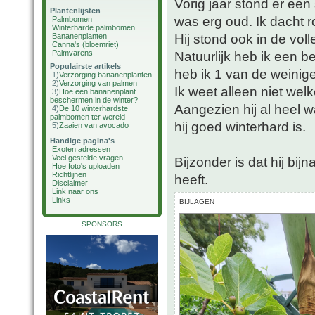
Vorig jaar stond er een
Plantenlijsten
was erg oud. Ik dacht r
Palmbomen
Winterharde palmbomen
Hij stond ook in de voll
Bananenplanten
Canna's (bloemriet)
Palmvarens
Natuurlijk heb ik een 
Populairste artikels
heb ik 1 van de weini
1)
Verzorging bananenplanten
2)
Verzorging van palmen
Ik weet alleen niet wel
3)
Hoe een bananenplant
beschermen in de winter?
Aangezien hij al heel w
4)
De 10 winterhardste
palmbomen ter wereld
hij goed winterhard is.
5)
Zaaien van avocado
Handige pagina's
Exoten adressen
Veel gestelde vragen
Bijzonder is dat hij bi
Hoe foto's uploaden
Richtlijnen
heeft.
Disclaimer
Link naar ons
Links
BIJLAGEN
SPONSORS