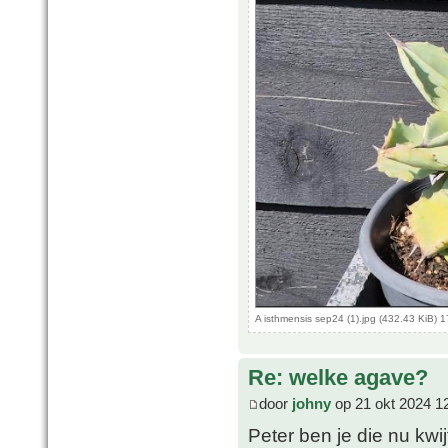
A isthmensis sep24 (1).jpg (432.43 KiB)
Re: welke agave?
door
johny
op 21 okt 2024 1
Peter ben je die nu kwij