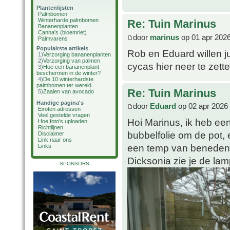
Plantenlijsten
Palmbomen
Winterharde palmbomen
Re: Tuin Marinus
Bananenplanten
Canna's (bloemriet)
door
marinus
op 01 apr 2026
Palmvarens
Populairste artikels
Rob en Eduard willen jul
1)
Verzorging bananenplanten
2)
Verzorging van palmen
cycas hier neer te zett
3)
Hoe een bananenplant
beschermen in de winter?
4)
De 10 winterhardste
palmbomen ter wereld
Re: Tuin Marinus
5)
Zaaien van avocado
Handige pagina's
door
Eduard
op 02 apr 2026 
Exoten adressen
Veel gestelde vragen
Hoi Marinus, ik heb ee
Hoe foto's uploaden
Richtlijnen
bubbelfolie om de pot,
Disclaimer
Link naar ons
een temp van beneden -3
Links
Dicksonia zie je de la
SPONSORS