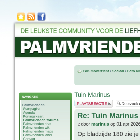
Forumoverzicht
‹
Sociaal
‹
Foto al
Tuin Marinus
NAVIGATIE
Plaats een reactie
Palmvrienden
Startpagina
Agenda
Re: Tuin Marinus
Kortingskaart
Palmvrienden forums
door
marinus
op 01 apr 2026
Palmvrienden chat
Palmvrienden wiki
Palmvrienden maps
Op bladzijde 180 zie je
Palmvrienden label
Contact