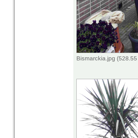
Bismarckia.jpg (528.5